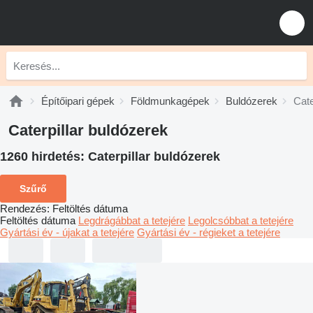
Építőipari gépek
Földmunkagépek
Buldózerek
Cate
Caterpillar buldózerek
1260 hirdetés:
Caterpillar buldózerek
Szűrő
Rendezés
:
Feltöltés dátuma
Feltöltés dátuma
Legdrágábbat a tetejére
Legolcsóbbat a tetejére
Gyártási év - újakat a tetejére
Gyártási év - régieket a tetejére