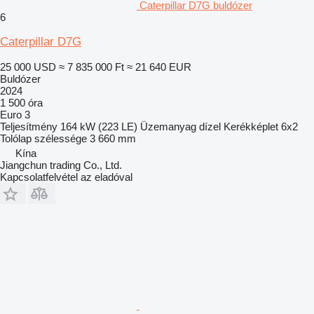
Caterpillar D7G buldózer
6
Caterpillar D7G
25 000 USD
≈ 7 835 000 Ft
≈ 21 640 EUR
Buldózer
2024
1 500 óra
Euro 3
Teljesítmény
164 kW (223 LE)
Üzemanyag
dízel
Kerékképlet
6x2
Tolólap szélessége
3 660 mm
Kína
Jiangchun trading Co., Ltd.
Kapcsolatfelvétel az eladóval