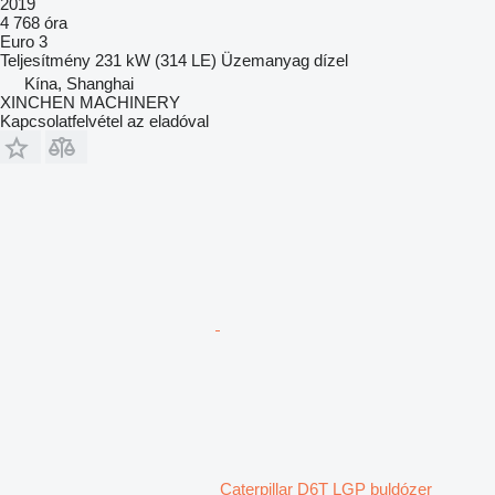
2019
4 768 óra
Euro 3
Teljesítmény
231 kW (314 LE)
Üzemanyag
dízel
Kína, Shanghai
XINCHEN MACHINERY
Kapcsolatfelvétel az eladóval
Caterpillar D6T LGP buldózer