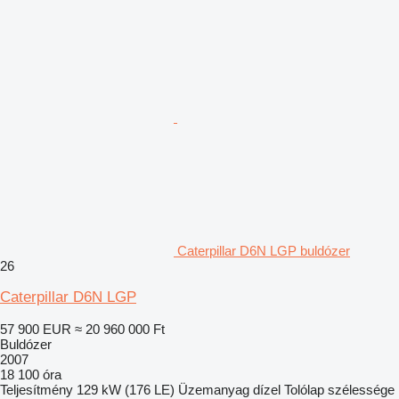
Caterpillar D6N LGP buldózer
26
Caterpillar D6N LGP
57 900 EUR
≈ 20 960 000 Ft
Buldózer
2007
18 100 óra
Teljesítmény
129 kW (176 LE)
Üzemanyag
dízel
Tolólap szélessége