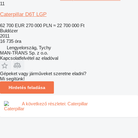
11
Caterpillar D6T LGP
62 700 EUR
270 000 PLN
≈ 22 700 000 Ft
Buldózer
2011
16 735 óra
Lengyelország, Tychy
MAN-TRANS Sp. z o.o.
Kapcsolatfelvétel az eladóval
Gépeket vagy járműveket szeretne eladni?
Mi segítünk!
Hirdetés feladása
A következő részletei: Caterpillar