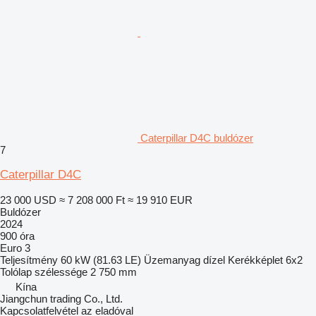
Caterpillar D4C buldózer
7
Caterpillar D4C
23 000 USD
≈ 7 208 000 Ft
≈ 19 910 EUR
Buldózer
2024
900 óra
Euro 3
Teljesítmény
60 kW (81.63 LE)
Üzemanyag
dízel
Kerékképlet
6x2
Tolólap szélessége
2 750 mm
Kína
Jiangchun trading Co., Ltd.
Kapcsolatfelvétel az eladóval