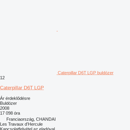
Caterpillar D6T LGP buldózer
12
Caterpillar D6T LGP
Ár érdeklődésre
Buldózer
2008
17 098 óra
Franciaország, CHANDAI
Les Travaux d'Hercule
Kapcsolatfelvétel az eladóval