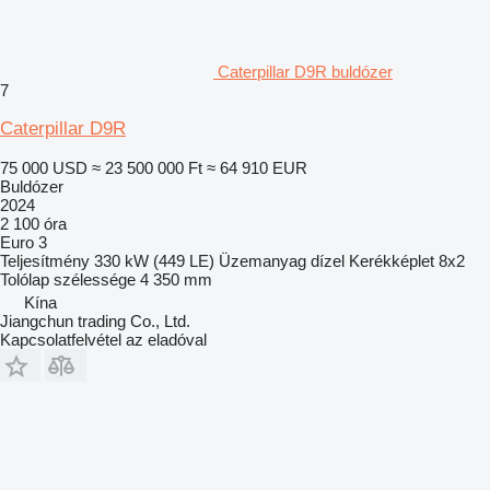
Caterpillar D9R buldózer
7
Caterpillar D9R
75 000 USD
≈ 23 500 000 Ft
≈ 64 910 EUR
Buldózer
2024
2 100 óra
Euro 3
Teljesítmény
330 kW (449 LE)
Üzemanyag
dízel
Kerékképlet
8x2
Tolólap szélessége
4 350 mm
Kína
Jiangchun trading Co., Ltd.
Kapcsolatfelvétel az eladóval