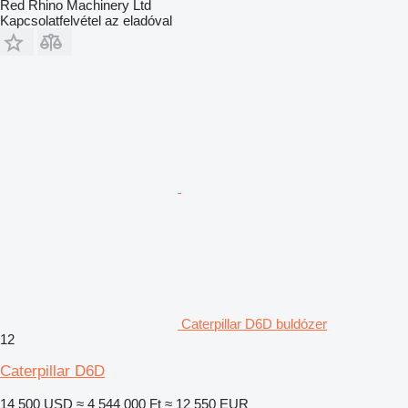
Red Rhino Machinery Ltd
Kapcsolatfelvétel az eladóval
Caterpillar D6D buldózer
12
Caterpillar D6D
14 500 USD
≈ 4 544 000 Ft
≈ 12 550 EUR