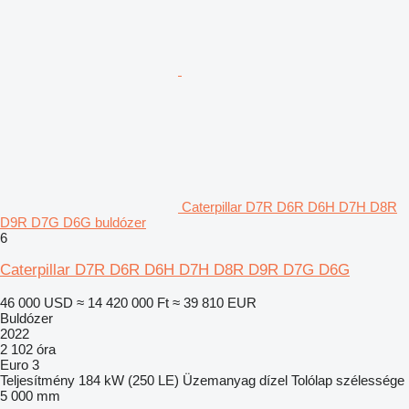
Caterpillar D7R D6R D6H D7H D8R
D9R D7G D6G buldózer
6
Caterpillar D7R D6R D6H D7H D8R D9R D7G D6G
46 000 USD
≈ 14 420 000 Ft
≈ 39 810 EUR
Buldózer
2022
2 102 óra
Euro 3
Teljesítmény
184 kW (250 LE)
Üzemanyag
dízel
Tolólap szélessége
5 000 mm