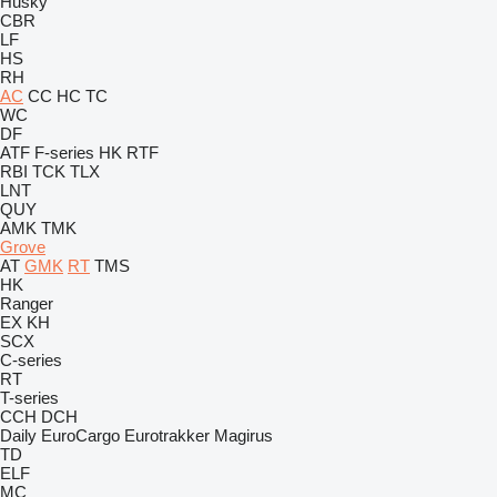
Husky
CBR
LF
HS
RH
AC
CC
HC
TC
WC
DF
ATF
F-series
HK
RTF
RBI
TCK
TLX
LNT
QUY
AMK
TMK
Grove
AT
GMK
RT
TMS
HK
Ranger
EX
KH
SCX
C-series
RT
T-series
CCH
DCH
Daily
EuroCargo
Eurotrakker
Magirus
TD
ELF
MC