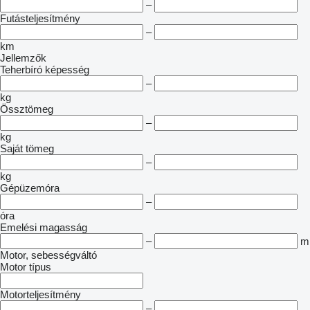
–
Futásteljesítmény
–
km
Jellemzők
Teherbíró képesség
–
kg
Össztömeg
–
kg
Saját tömeg
–
kg
Gépüzemóra
–
óra
Emelési magasság
–
m
Motor, sebességváltó
Motor típus
Motorteljesítmény
–