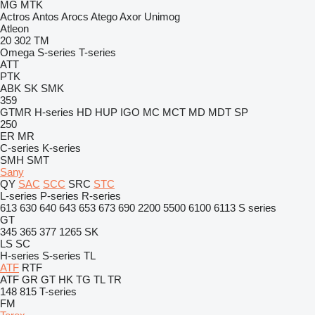
MG
MTK
Actros
Antos
Arocs
Atego
Axor
Unimog
Atleon
20
302
TM
Omega
S-series
T-series
ATT
PTK
ABK
SK
SMK
359
GTMR
H-series
HD
HUP
IGO
MC
MCT
MD
MDT
SP
250
ER
MR
C-series
K-series
SMH
SMT
Sany
QY
SAC
SCC
SRC
STC
L-series
P-series
R-series
613
630
640
643
653
673
690
2200
5500
6100
6113
S series
GT
345
365
377
1265
SK
LS
SC
H-series
S-series
TL
ATF
RTF
ATF
GR
GT
HK
TG
TL
TR
148
815
T-series
FM