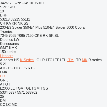
J42NS
J52NS
J4510
J5010
SPD
SPX
10
DRF
53213
53215
55111
CR
KA
KR
NK
SS
200-E3 Spider
350-E4 Plus
510-E4 Spider
5000 Cobra
T-series
7045
7055
7065
7150
CKE
RK
SK
SL
D series
LW
Konecranes
GMT
KMK
150 series
Liebherr
A-series
HS
K-Series
LG
LR
LTC
LTF
LTL
LTM
LTR
MK
R-series
5
21
ATC
HC
HTC
LS
RTC
LMK
LTC
GRIL
AT
GT
L2000
LE
TGA
TGL
TGM
TGS
5334
5337
5571
533702
25
DM
CC
LC
MC