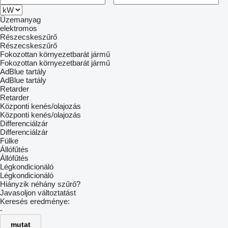
Üzemanyag
elektromos
Részecskeszűrő
Részecskeszűrő
Fokozottan környezetbarát jármű
Fokozottan környezetbarát jármű
AdBlue tartály
AdBlue tartály
Retarder
Retarder
Központi kenés/olajozás
Központi kenés/olajozás
Differenciálzár
Differenciálzár
Fülke
Állófűtés
Állófűtés
Légkondicionáló
Légkondicionáló
Hiányzik néhány szűrő?
Javasoljon változtatást
Keresés eredménye:
-
mutat