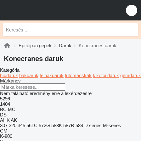
Építőipari gépek
Daruk
Konecranes daruk
Konecranes daruk
Kategória
híddaruk
bakdaruk
félbakdaruk
futómacskák
kikötői daruk
gémdaruk
Márkanév
Nem található eredmény erre a lekérdezésre
5299
1404
BC
MC
DS
AHK
AK
307
320
345
561C
572G
583K
587R
589
D series
M-series
CM
K-800