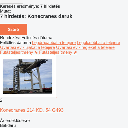
Keresés eredménye:
7 hirdetés
Mutat
7 hirdetés:
Konecranes daruk
Szűrő
Rendezés
:
Feltöltés dátuma
Feltöltés dátuma
Legdrágábbat a tetejére
Legolcsóbbat a tetejére
Gyártási év - újakat a tetejére
Gyártási év - régieket a tetejére
Futásteljesítmény ⬊
Futásteljesítmény ⬈
2
Konecranes 214 KD. 54 G493
Ár érdeklődésre
Bakdaru