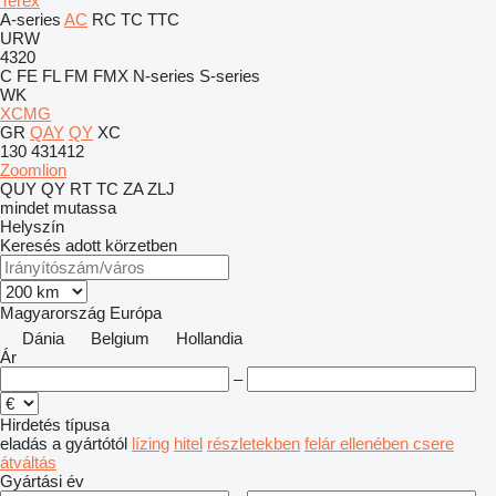
Terex
A-series
AC
RC
TC
TTC
URW
4320
C
FE
FL
FM
FMX
N-series
S-series
WK
XCMG
GR
QAY
QY
XC
130
431412
Zoomlion
QUY
QY
RT
TC
ZA
ZLJ
mindet mutassa
Helyszín
Keresés adott körzetben
Magyarország
Európa
Dánia
Belgium
Hollandia
Ár
–
Hirdetés típusa
eladás
a gyártótól
lízing
hitel
részletekben
felár ellenében csere
átváltás
Gyártási év