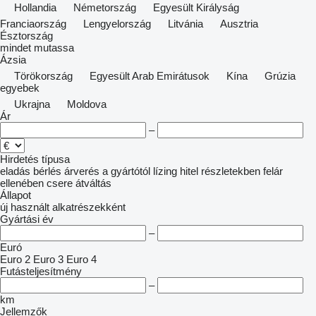
Hollandia
Németország
Egyesült Királyság
Franciaország
Lengyelország
Litvánia
Ausztria
Észtország
mindet mutassa
Ázsia
Törökország
Egyesült Arab Emirátusok
Kína
Grúzia
egyebek
Ukrajna
Moldova
Ár
–
Hirdetés típusa
eladás
bérlés
árverés
a gyártótól
lízing
hitel
részletekben
felár
ellenében csere
átváltás
Állapot
új
használt
alkatrészekként
Gyártási év
–
Euró
Euro 2
Euro 3
Euro 4
Futásteljesítmény
–
km
Jellemzők