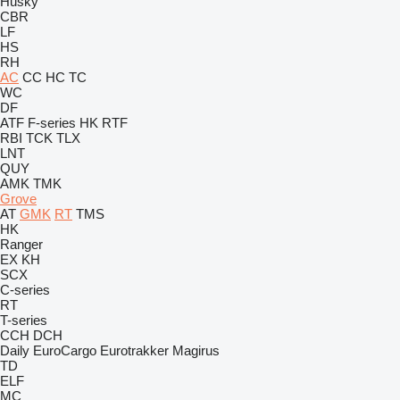
Husky
CBR
LF
HS
RH
AC
CC
HC
TC
WC
DF
ATF
F-series
HK
RTF
RBI
TCK
TLX
LNT
QUY
AMK
TMK
Grove
AT
GMK
RT
TMS
HK
Ranger
EX
KH
SCX
C-series
RT
T-series
CCH
DCH
Daily
EuroCargo
Eurotrakker
Magirus
TD
ELF
MC