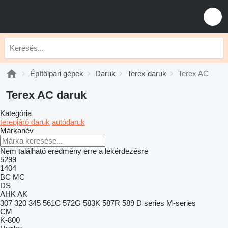
Építőipari gépek
Daruk
Terex daruk
Terex AC
Terex AC daruk
Kategória
terepjáró daruk
autódaruk
Márkanév
Nem található eredmény erre a lekérdezésre
5299
1404
BC
MC
DS
AHK
AK
307
320
345
561C
572G
583K
587R
589
D series
M-series
CM
K-800