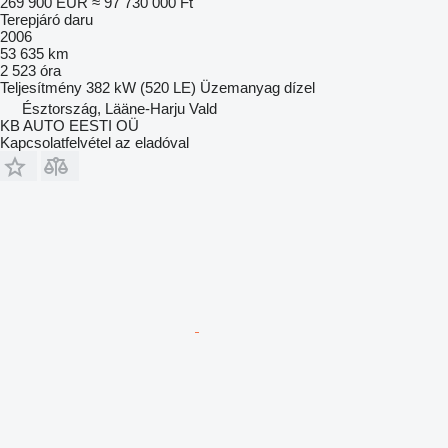
269 900 EUR
≈ 97 730 000 Ft
Terepjáró daru
2006
53 635 km
2 523 óra
Teljesítmény
382 kW (520 LE)
Üzemanyag
dízel
Észtország, Lääne-Harju Vald
KB AUTO EESTI OÜ
Kapcsolatfelvétel az eladóval