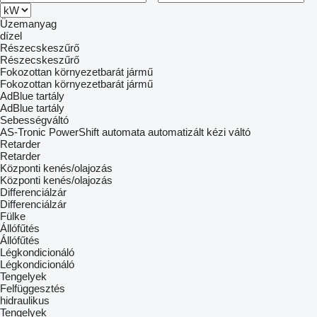
Üzemanyag
dízel
Részecskeszűrő
Részecskeszűrő
Fokozottan környezetbarát jármű
Fokozottan környezetbarát jármű
AdBlue tartály
AdBlue tartály
Sebességváltó
AS-Tronic
PowerShift
automata
automatizált kézi váltó
Retarder
Retarder
Központi kenés/olajozás
Központi kenés/olajozás
Differenciálzár
Differenciálzár
Fülke
Állófűtés
Állófűtés
Légkondicionáló
Légkondicionáló
Tengelyek
Felfüggesztés
hidraulikus
Tengelyek