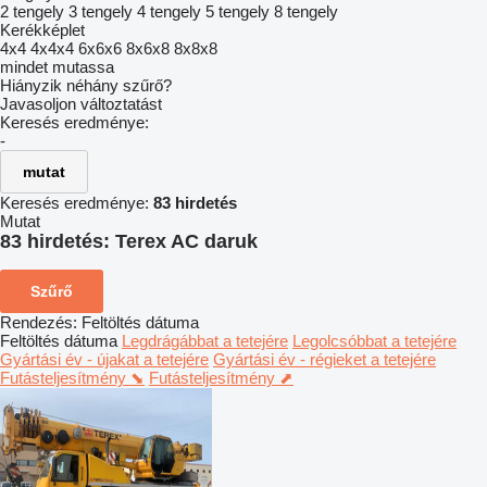
2 tengely
3 tengely
4 tengely
5 tengely
8 tengely
Kerékképlet
4x4
4x4x4
6x6x6
8x6x8
8x8x8
mindet mutassa
Hiányzik néhány szűrő?
Javasoljon változtatást
Keresés eredménye:
-
mutat
Keresés eredménye:
83 hirdetés
Mutat
83 hirdetés:
Terex AC daruk
Szűrő
Rendezés
:
Feltöltés dátuma
Feltöltés dátuma
Legdrágábbat a tetejére
Legolcsóbbat a tetejére
Gyártási év - újakat a tetejére
Gyártási év - régieket a tetejére
Futásteljesítmény ⬊
Futásteljesítmény ⬈