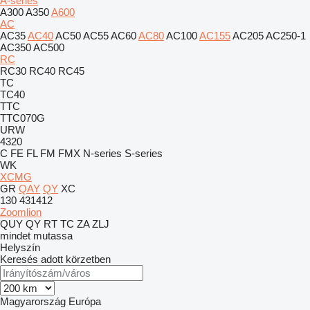
A-series
A300
A350
A600
AC
AC35
AC40
AC50
AC55
AC60
AC80
AC100
AC155
AC205
AC250-1
AC350
AC500
RC
RC30
RC40
RC45
TC
TC40
TTC
TTC070G
URW
4320
C
FE
FL
FM
FMX
N-series
S-series
WK
XCMG
GR
QAY
QY
XC
130
431412
Zoomlion
QUY
QY
RT
TC
ZA
ZLJ
mindet mutassa
Helyszín
Keresés adott körzetben
Magyarország
Európa