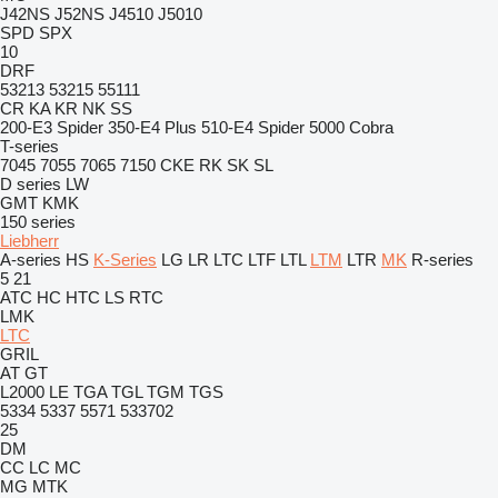
J42NS
J52NS
J4510
J5010
SPD
SPX
10
DRF
53213
53215
55111
CR
KA
KR
NK
SS
200-E3 Spider
350-E4 Plus
510-E4 Spider
5000 Cobra
T-series
7045
7055
7065
7150
CKE
RK
SK
SL
D series
LW
GMT
KMK
150 series
Liebherr
A-series
HS
K-Series
LG
LR
LTC
LTF
LTL
LTM
LTR
MK
R-series
5
21
ATC
HC
HTC
LS
RTC
LMK
LTC
GRIL
AT
GT
L2000
LE
TGA
TGL
TGM
TGS
5334
5337
5571
533702
25
DM
CC
LC
MC
MG
MTK