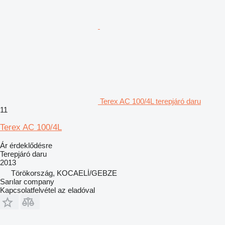
Terex AC 100/4L terepjáró daru
11
Terex AC 100/4L
Ár érdeklődésre
Terepjáró daru
2013
Törökország, KOCAELİ/GEBZE
Sarılar company
Kapcsolatfelvétel az eladóval