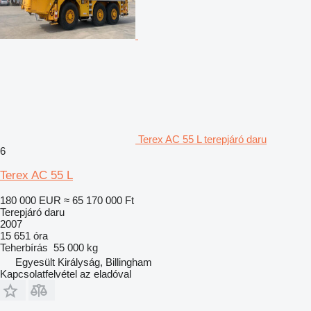
Terex AC 55 L terepjáró daru
6
Terex AC 55 L
180 000 EUR
≈ 65 170 000 Ft
Terepjáró daru
2007
15 651 óra
Teherbírás
55 000 kg
Egyesült Királyság, Billingham
Kapcsolatfelvétel az eladóval