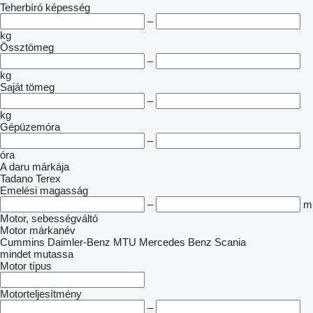
Teherbíró képesség
–
kg
Össztömeg
–
kg
Saját tömeg
–
kg
Gépüzemóra
–
óra
A daru márkája
Tadano
Terex
Emelési magasság
–
m
Motor, sebességváltó
Motor márkanév
Cummins
Daimler-Benz
MTU
Mercedes Benz
Scania
mindet mutassa
Motor típus
Motorteljesítmény
–