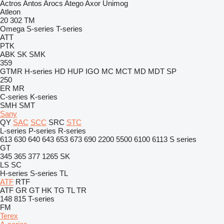
Actros
Antos
Arocs
Atego
Axor
Unimog
Atleon
20
302
TM
Omega
S-series
T-series
ATT
PTK
ABK
SK
SMK
359
GTMR
H-series
HD
HUP
IGO
MC
MCT
MD
MDT
SP
250
ER
MR
C-series
K-series
SMH
SMT
Sany
QY
SAC
SCC
SRC
STC
L-series
P-series
R-series
613
630
640
643
653
673
690
2200
5500
6100
6113
S series
GT
345
365
377
1265
SK
LS
SC
H-series
S-series
TL
ATF
RTF
ATF
GR
GT
HK
TG
TL
TR
148
815
T-series
FM
Terex