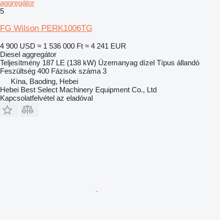
aggregátor
5
FG Wilson PERK1006TG
4 900 USD
≈ 1 536 000 Ft
≈ 4 241 EUR
Diesel aggregátor
Teljesítmény
187 LE (138 kW)
Üzemanyag
dízel
Típus
állandó
Feszültség
400
Fázisok száma
3
Kína, Baoding, Hebei
Hebei Best Select Machinery Equipment Co., Ltd
Kapcsolatfelvétel az eladóval