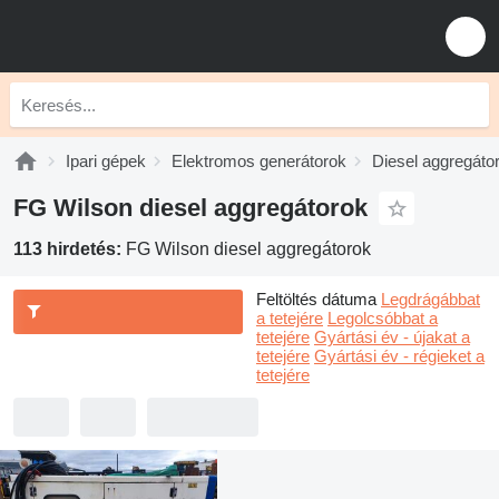
Ipari gépek
Elektromos generátorok
Diesel aggregáto
FG Wilson diesel aggregátorok
113 hirdetés:
FG Wilson diesel aggregátorok
Feltöltés dátuma
Legdrágábbat
a tetejére
Legolcsóbbat a
tetejére
Gyártási év - újakat a
tetejére
Gyártási év - régieket a
tetejére