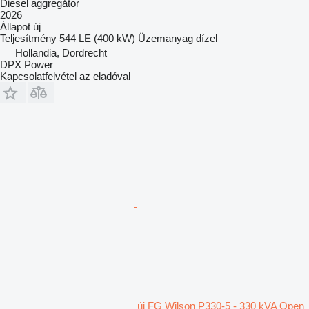
Diesel aggregátor
2026
Állapot
új
Teljesítmény
544 LE (400 kW)
Üzemanyag
dízel
Hollandia, Dordrecht
DPX Power
Kapcsolatfelvétel az eladóval
új FG Wilson P330-5 - 330 kVA Open