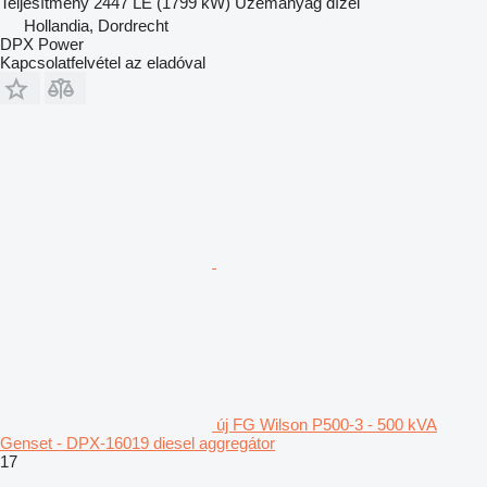
Teljesítmény
2447 LE (1799 kW)
Üzemanyag
dízel
Hollandia, Dordrecht
DPX Power
Kapcsolatfelvétel az eladóval
új FG Wilson P500-3 - 500 kVA
Genset - DPX-16019 diesel aggregátor
17