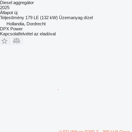
Diesel aggregátor
2025
Állapot
új
Teljesítmény
179 LE (132 kW)
Üzemanyag
dízel
Hollandia, Dordrecht
DPX Power
Kapcsolatfelvétel az eladóval
új FG Wilson P200-3 - 200 kVA Open