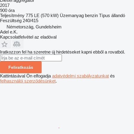
Diesel aggregátor
2017
900 óra
Teljesítmény
775 LE (570 kW)
Üzemanyag
benzin
Típus
állandó
Feszültség
240/415
Németország, Gundelsheim
Adel e.K.
Kapcsolatfelvétel az eladóval
Iratkozzon fel ha szeretne új hirdetéseket kapni ebből a rovatból.
Feliratkozás
Kattintásával Ön elfogadja
adatvédelmi szabályzatunkat
és
felhasználói szerződésünket
.