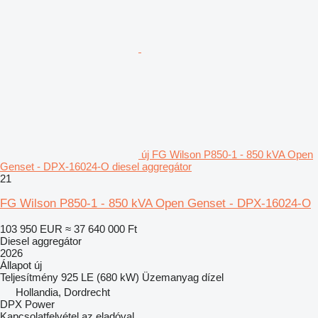
új FG Wilson P850-1 - 850 kVA Open
Genset - DPX-16024-O diesel aggregátor
21
FG Wilson P850-1 - 850 kVA Open Genset - DPX-16024-O
103 950 EUR
≈ 37 640 000 Ft
Diesel aggregátor
2026
Állapot
új
Teljesítmény
925 LE (680 kW)
Üzemanyag
dízel
Hollandia, Dordrecht
DPX Power
Kapcsolatfelvétel az eladóval