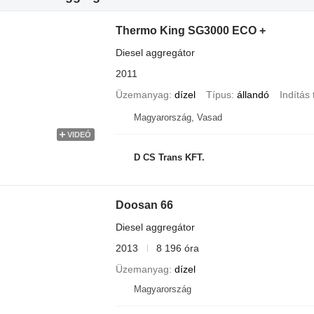
Thermo King SG3000 ECO +
Diesel aggregátor
2011
Üzemanyag
dízel
Típus
állandó
Indítás 
Magyarország, Vasad
VIDEÓ
D CS Trans KFT.
Doosan 66
Diesel aggregátor
2013
8 196 óra
Üzemanyag
dízel
Magyarország