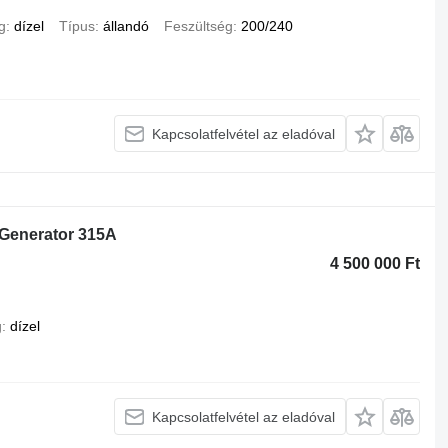
g
dízel
Típus
állandó
Feszültség
200/240
Kapcsolatfelvétel az eladóval
l Generator 315A
4 500 000 Ft
g
dízel
Kapcsolatfelvétel az eladóval