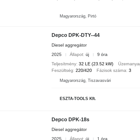
Magyarország, Pirtó
Depco DPK-DTY--44
Diesel aggregátor
2025
Állapot
új
9 óra
Teljesítmény
32 LE (23.52 kW)
Üzemanya
Feszültség
220/420
Fázisok száma
3
Magyarország, Tiszavasvári
ESZTA-TOOLS Kft.
Depco DPK-18s
Diesel aggregátor
2025
Állapot
új
1 óra