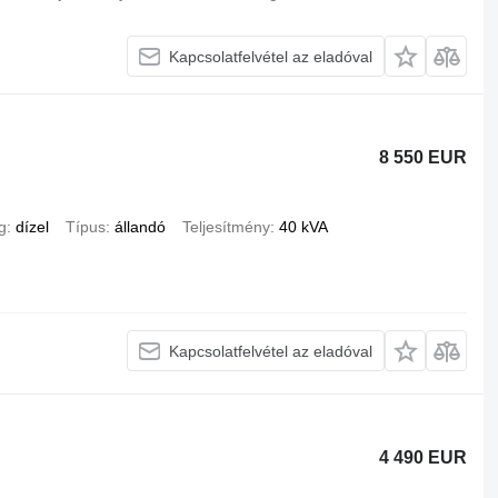
Kapcsolatfelvétel az eladóval
8 550 EUR
g
dízel
Típus
állandó
Teljesítmény
40 kVA
Kapcsolatfelvétel az eladóval
4 490 EUR