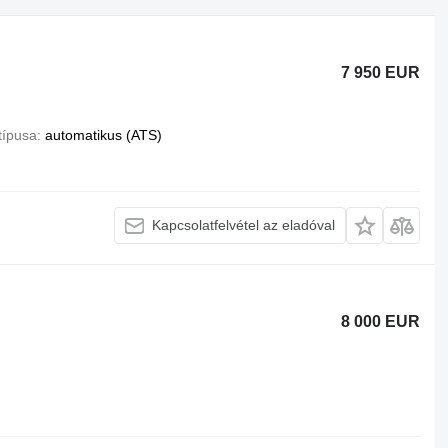
7 950 EUR
típusa
automatikus (ATS)
Kapcsolatfelvétel az eladóval
8 000 EUR