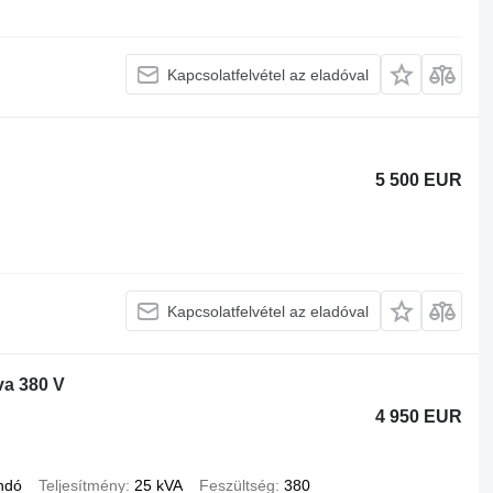
Kapcsolatfelvétel az eladóval
5 500 EUR
Kapcsolatfelvétel az eladóval
va 380 V
4 950 EUR
andó
Teljesítmény
25 kVA
Feszültség
380