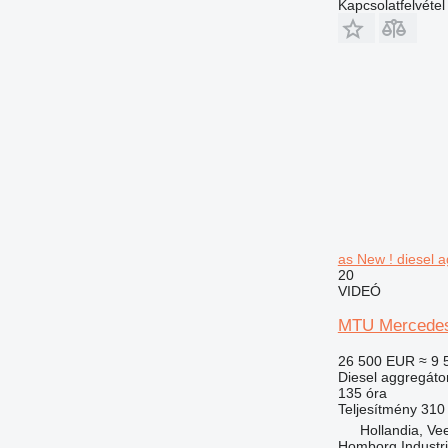
Kapcsolatfelvétel
as New ! diesel 
20
VIDEÓ
MTU Mercedes 
26 500 EUR
≈ 9 
Diesel aggregáto
135 óra
Teljesítmény
310
Hollandia, Ve
Homborg Industri