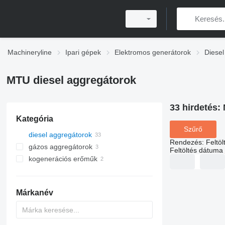
Machineryline
Ipari gépek
Elektromos generátorok
Diesel
MTU diesel aggregátorok
33 hirdetés:
Kategória
Szűrő
diesel aggregátorok
Rendezés
:
Feltö
gázos aggregátorok
Feltöltés dátuma
kogenerációs erőműk
Márkanév