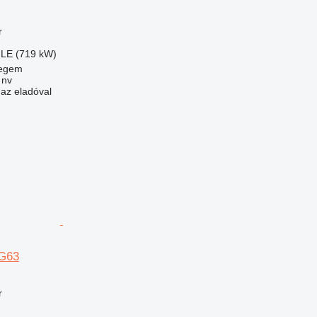
r
 LE (719 kW)
regem
 nv
 az eladóval
G63
r