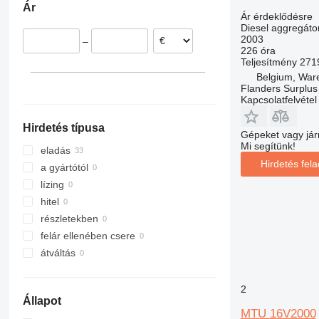
Ár
Ausztria
Ár érdeklődésre
Diesel aggregáto
Franciaország
2003
–
Lengyelország
226 óra
Teljesítmény
271
Németország
Belgium, Wa
Flanders Surplus
Kapcsolatfelvétel
Hirdetés típusa
Gépeket vagy jár
Mi segítünk!
eladás
Hirdetés fel
a gyártótól
lízing
hitel
részletekben
felár ellenében csere
átváltás
2
Állapot
MTU 16V2000