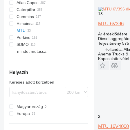
Atlas Copco
APD
AG3
Caterpillar
QAS
QAS
BW
GFS
13
Cummins
QAX
120
MTU 6V396
Himoinsa
QES
160
C-series
DCA
BF
G-series
ESE
ER
P-series
FDT
DPAS
LT
H-series
MTU
QIS
315
KTA
D-series
DPS
PLD
HD
HFW
EU
H-series
H-series
G-series
550
KK
D-series
LE
Ár érdeklődésre
Perkins
320
F2L912
DVR
HYW
G-Series
M-series
Big Blue
GE
GEH
Diesel aggregáto
Teljesítmény
575
SDMO
330
DVS
GEP
1100 Series
GF
GBL
GF2
Hollandia, Al
mindet mutassa
365
XQE
2500 Series
GBW
J-series
840
G-series
Anema Trucks & 
C-series
2800 Series
P
MS
Kapcsolatfelvétel
DE
4000 Series
R-series
Helyszín
D series
V-series
E-series
Keresés adott körzetben
GC
M-series
V-series
Magyarország
Európa
2
Belgium
MTU 16V4000
Hollandia