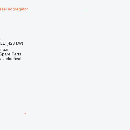
r
 LE (423 kW)
kmaar
Spare Parts
 az eladóval