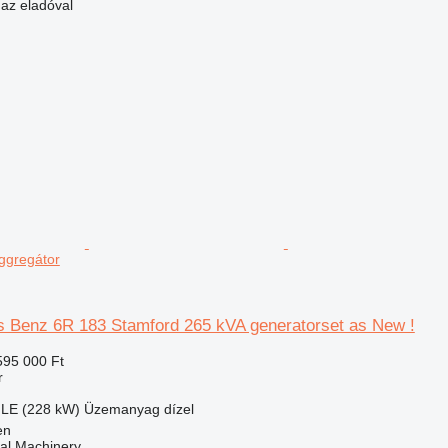
 az eladóval
aggregátor
Benz 6R 183 Stamford 265 kVA generatorset as New !
595 000 Ft
r
 LE (228 kW)
Üzemanyag
dízel
en
al Machinery