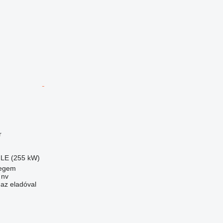
r
 LE (255 kW)
regem
 nv
 az eladóval