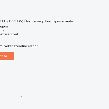
r
9 LE (1999 kW)
Üzemanyag
dízel
Típus
állandó
regem
 nv
 az eladóval
műveket szeretne eladni?
adása