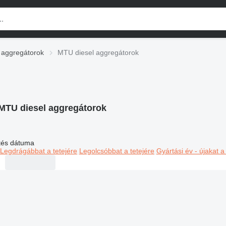
 aggregátorok
MTU diesel aggregátorok
MTU diesel aggregátorok
ltés dátuma
Legdrágábbat a tetejére
Legolcsóbbat a tetejére
Gyártási év - újakat a