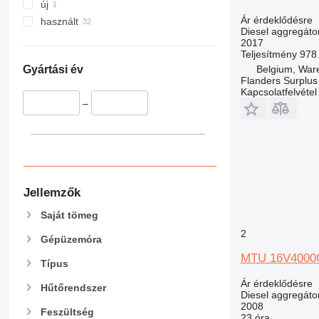
új
Ár érdeklődésre
használt
Diesel aggregáto
2017
Teljesítmény
978
Belgium, Wa
Gyártási év
Flanders Surplus
Kapcsolatfelvétel
–
Jellemzők
Saját tömeg
2
Gépüzemóra
MTU 16V4000
Típus
Ár érdeklődésre
Hűtőrendszer
Diesel aggregáto
2008
Feszültség
23 óra