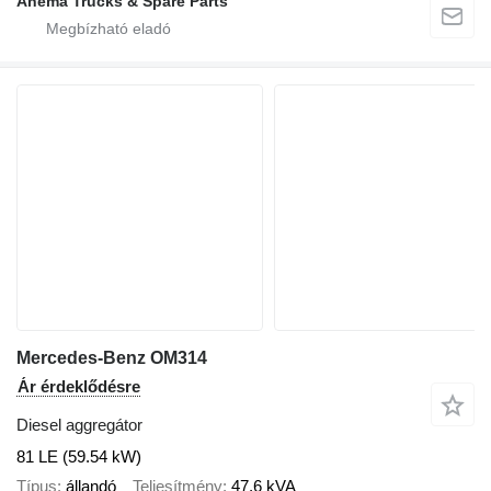
Anema Trucks & Spare Parts
Mercedes-Benz OM314
Ár érdeklődésre
Diesel aggregátor
81 LE (59.54 kW)
Típus
állandó
Teljesítmény
47,6 kVA