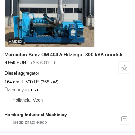
VIDEÓ
Mercedes-Benz OM 404 A Hitzinger 300 kVA noodstroom aggregaat generatorset as
9 950 EUR
≈ 3 603 000 Ft
Diesel aggregátor
164 óra
500 LE (368 kW)
Üzemanyag
dízel
Hollandia, Veen
Homborg Industrial Machinery