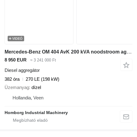
VIDEÓ
Mercedes-Benz OM 404 AvK 200 kVA noodstroom aggregaat generatorset 382 hours
8 950 EUR
≈ 3 241 000 Ft
Diesel aggregátor
382 óra
270 LE (198 kW)
Üzemanyag
dízel
Hollandia, Veen
Homborg Industrial Machinery