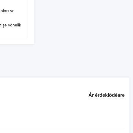
aları ve
mişe yönelik
Ár érdeklődésre