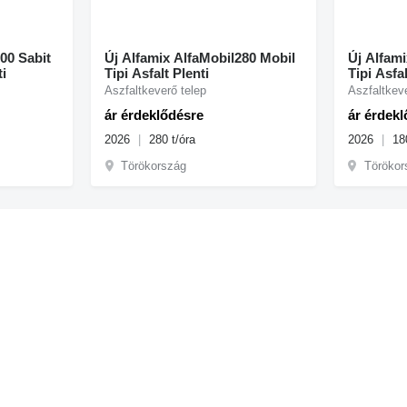
00 Sabit
Új Alfamix AlfaMobil280 Mobil
Új Alfami
ti
Tipi Asfalt Plenti
Tipi Asfal
Aszfaltkeverő telep
Aszfaltkeve
ár érdeklődésre
ár érdek
2026
280 t/óra
2026
18
Törökország
Törökor