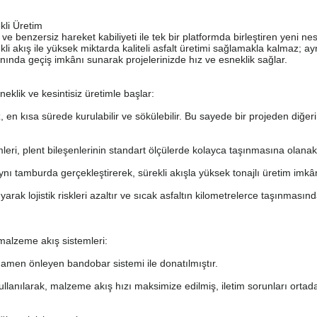
kli Üretim
e benzersiz hareket kabiliyeti ile tek bir platformda birleştiren yeni nes
kli akış ile yüksek miktarda kaliteli asfalt üretimi sağlamakla kalmaz; 
 anında geçiş imkânı sunarak projelerinizde hız ve esneklik sağlar.
eklik ve kesintisiz üretimle başlar:
en kısa sürede kurulabilir ve sökülebilir. Bu sayede bir projeden diğer
leri, plent bileşenlerinin standart ölçülerde kolayca taşınmasına olanak 
ynı tamburda gerçekleştirerek, sürekli akışla yüksek tonajlı üretim imkâ
arak lojistik riskleri azaltır ve sıcak asfaltın kilometrelerce taşınmasın
malzeme akış sistemleri:
amen önleyen bandobar sistemi ile donatılmıştır.
lanılarak, malzeme akış hızı maksimize edilmiş, iletim sorunları ortad