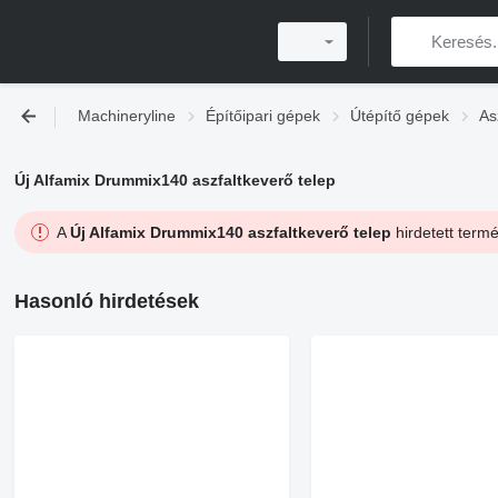
Machineryline
Építőipari gépek
Útépítő gépek
As
Új Alfamix Drummix140 aszfaltkeverő telep
A
Új Alfamix Drummix140 aszfaltkeverő telep
hirdetett termé
Hasonló hirdetések