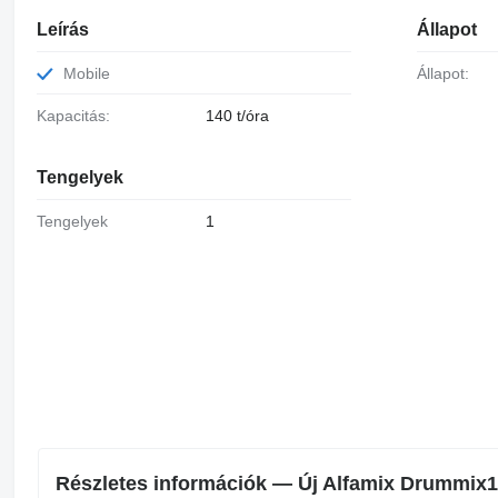
Leírás
Állapot
Mobile
Állapot:
Kapacitás:
140 t/óra
Tengelyek
Tengelyek
1
Részletes információk — Új Alfamix Drummix14