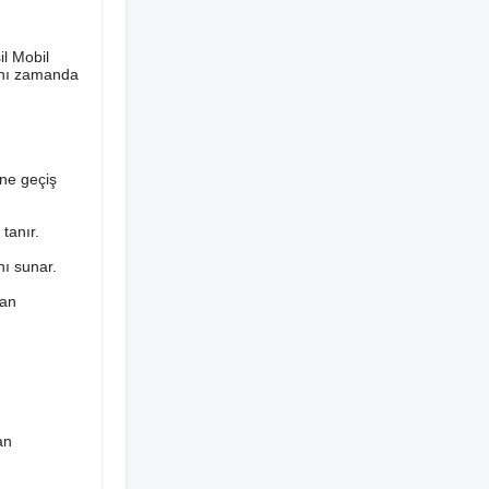
il Mobil
aynı zamanda
ine geçiş
tanır.
nı sunar.
dan
an