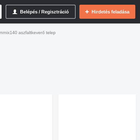
Belépés / Regisztráció
Hirdetés feladása
ummix140 aszfaltkeverő telep