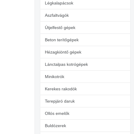
Légkalapácsok
Aszfaltvágók
Útjelfestő gépek
Beton terítőgépek
Hézagkiöntő gépek
Lánctalpas kotrógépek
Minikotrók
Kerekes rakodók
Terepjáró daruk
Ollós emelők
Buldózerek