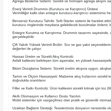
Agrega Besleme Sistemi: Sürekli ve homojen agrega akışını sağ
Enerji Verimli Drummix (Kurutucu ve Karıştırıcı) Ünitesi
Verimliliğin kalbi olan entegre kurutucu-karıştırıcı sistemimi
Benzersiz Kurutucu Tahriki: Soft-Starter sistemi ile hareket 
kurutucu ringlerinde meydana gelebilecek bozulmalar önlenir, bak
Entegre Kurutma ve Karıştırma: Drummix tasarımı sayesinde, a
gerçekleştirilir.
Çift Yakıtlı Yüksek Verimli Brülör: Sıvı ve gaz yakıt seçenekle
değerleri ile çalışır.
Hassas Üretim ve Sürekli Akış Kontrolü
Asfalt kalitesini belirleyen tüm aşamalar, en yüksek hassasiyetle 
Bitüm Dozajlama Sistemi: Sürekli üretim akışına uygun, akışkan
Tartım ve Ölçüm Hassasiyeti: Malzeme akış hızlarının sürekli ko
doğrulukla orantılanır.
Filler ve Katkı Kontrolü: Ürün kalitesini sürekli kılmak için toz 
Akıllı Otomasyon ve Kullanıcı Dostu Yazılım
Mobil sistemler için vazgeçilmez olan pratik ve güvenilir otoma
Uzaktan Bağlantı Desteği: Tesislerimize dünyanın neresinde olu