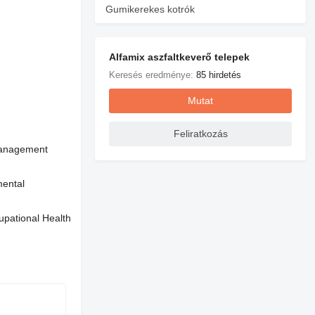
Gumikerekes kotrók
Alfamix aszfaltkeverő telepek
Keresés eredménye:
85 hirdetés
Mutat
Feliratkozás
anagement
ental
ational Health