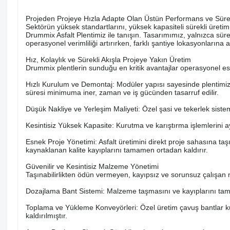
Projeden Projeye Hızla Adapte Olan Üstün Performans ve Süre
Sektörün yüksek standartlarını, yüksek kapasiteli sürekli üretim v
Drummix Asfalt Plentimiz ile tanışın. Tasarımımız, yalnızca süre
operasyonel verimliliği artırırken, farklı şantiye lokasyonlarına
Hız, Kolaylık ve Sürekli Akışla Projeye Yakın Üretim
Drummix plentlerin sunduğu en kritik avantajlar operasyonel esn
Hızlı Kurulum ve Demontaj: Modüler yapısı sayesinde plentimiz, 
süresi minimuma iner, zaman ve iş gücünden tasarruf edilir.
Düşük Nakliye ve Yerleşim Maliyeti: Özel şasi ve tekerlek sistem
Kesintisiz Yüksek Kapasite: Kurutma ve karıştırma işlemlerini a
Esnek Proje Yönetimi: Asfalt üretimini direkt proje sahasına taşıy
kaynaklanan kalite kayıplarını tamamen ortadan kaldırır.
Güvenilir ve Kesintisiz Malzeme Yönetimi
Taşınabilirlikten ödün vermeyen, kayıpsız ve sorunsuz çalışan 
Dozajlama Bant Sistemi: Malzeme taşmasını ve kayıplarını tam
Toplama ve Yükleme Konveyörleri: Özel üretim çavuş bantlar kul
kaldırılmıştır.