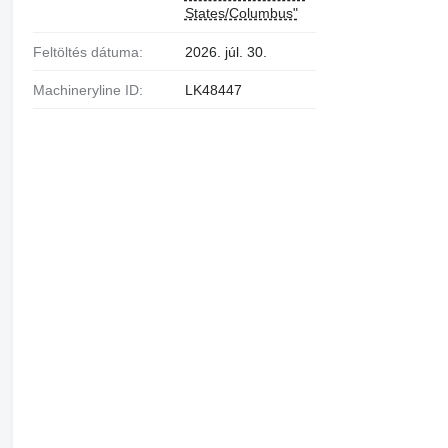
States/Columbus"
Feltöltés dátuma:
2026. júl. 30.
Machineryline ID:
LK48447