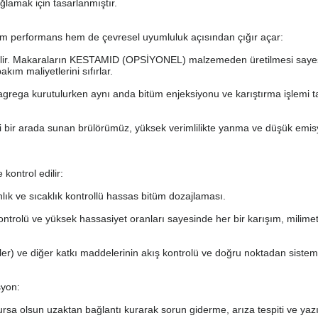
lamak için tasarlanmıştır.
z hem performans hem de çevresel uyumluluk açısından çığır açar:
ettirilir. Makaraların KESTAMID (OPSİYONEL) malzemeden üretilmesi saye
ım maliyetlerini sıfırlar.
grega kurutulurken aynı anda bitüm enjeksiyonu ve karıştırma işlemi t
rini bir arada sunan brülörümüz, yüksek verimlilikte yanma ve düşük emi
kontrol edilir:
lık ve sıcaklık kontrollü hassas bitüm dozajlaması.
ntrolü ve yüksek hassasiyet oranları sayesinde her bir karışım, milimet
(filler) ve diğer katkı maddelerinin akış kontrolü ve doğru noktadan sistem
syon:
rsa olsun uzaktan bağlantı kurarak sorun giderme, arıza tespiti ve yaz