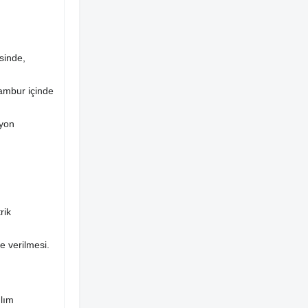
sinde,
ambur içinde
syon
rik
e verilmesi.
ılım