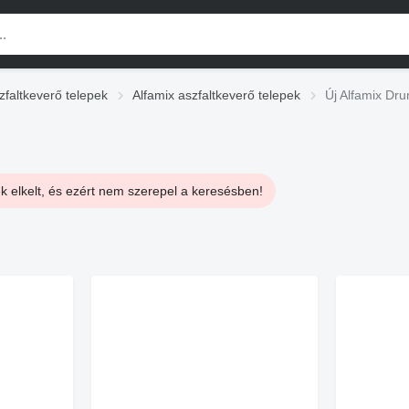
zfaltkeverő telepek
Alfamix aszfaltkeverő telepek
Új Alfamix Dr
k elkelt, és ezért nem szerepel a keresésben!