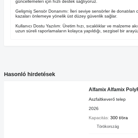
güncellemeleri için hızlı destek sağlıyoruz.
Gelişmiş Sensör Donanımı: İleri seviye sensörler ile donatılan 
kazaları önlemeye yönelik üst düzey güvenlik sağlar.
Kullanıcı Dostu Yazılım: Üretim hızı, sıcaklıklar ve malzeme akış 
uzun süreli raporlamaların kolayca yapıldığı, sezgisel bir arayüz
Hasonló hirdetések
Alfamix Alfamix Pol
Aszfaltkeverő telep
2026
Kapacitás
300 t/óra
Törökország