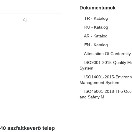
Dokumentumok
TR - Katalog
új
RU - Katalog
AR - Katalog
EN - Katalog
Attestation Of Conformity
ISO9001-2015-Quality M
System
ISO14001-2015-Environm
Management System
ISO45001-2018-The Occup
and Safety M
0 aszfaltkeverő telep