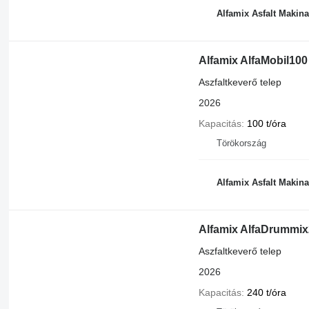
Alfamix Asfalt Makina
Alfamix AlfaMobil100 
Aszfaltkeverő telep
2026
Kapacitás
100 t/óra
Törökország
Alfamix Asfalt Makina
Alfamix AlfaDrummi
Aszfaltkeverő telep
2026
Kapacitás
240 t/óra