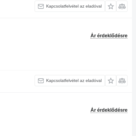
Kapcsolatfelvétel az eladóval
Ár érdeklődésre
Kapcsolatfelvétel az eladóval
Ár érdeklődésre