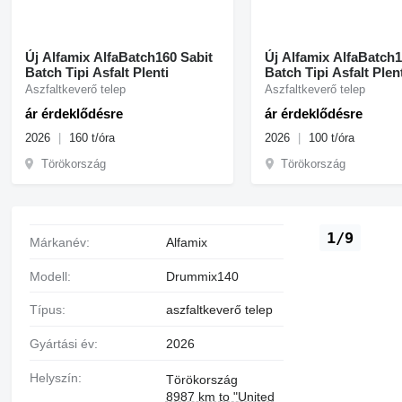
Új Alfamix AlfaBatch160 Sabit
Új Alfamix AlfaBatch1
Batch Tipi Asfalt Plenti
Batch Tipi Asfalt Plen
Aszfaltkeverő telep
Aszfaltkeverő telep
ár érdeklődésre
ár érdeklődésre
2026
160 t/óra
2026
100 t/óra
Törökország
Törökország
1/9
Márkanév:
Alfamix
Modell:
Drummix140
Típus:
aszfaltkeverő telep
Gyártási év:
2026
Helyszín:
Törökország
8987 km to "United