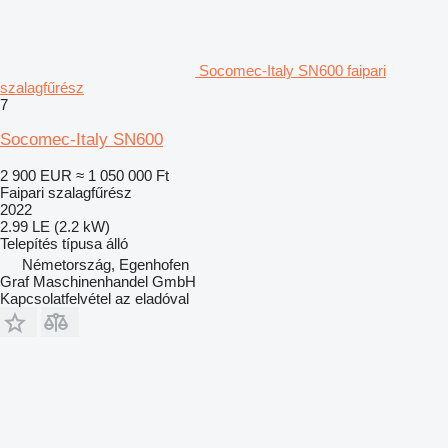
Socomec-Italy SN600 faipari
szalagfűrész
7
Socomec-Italy SN600
2 900 EUR
≈ 1 050 000 Ft
Faipari szalagfűrész
2022
2.99 LE (2.2 kW)
Telepítés típusa
álló
Németország, Egenhofen
Graf Maschinenhandel GmbH
Kapcsolatfelvétel az eladóval