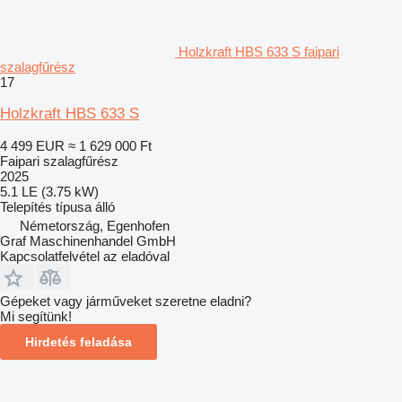
Holzkraft HBS 633 S faipari
szalagfűrész
17
Holzkraft HBS 633 S
4 499 EUR
≈ 1 629 000 Ft
Faipari szalagfűrész
2025
5.1 LE (3.75 kW)
Telepítés típusa
álló
Németország, Egenhofen
Graf Maschinenhandel GmbH
Kapcsolatfelvétel az eladóval
Gépeket vagy járműveket szeretne eladni?
Mi segítünk!
Hirdetés feladása