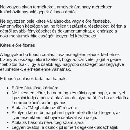
Ne vegyen olyan termékeket, amelyek ára nagy mértékben
különbözik hasonló gépek átlagos árától.
Ne egyezzen bele kétes vállalásokba vagy előre fizetésbe.
Amennyiben kétsége van, ne féljen tisztázni a részleteket, kérjen a
gépről további fényképeket és dokumentumokat, ellenőrizze a
dokumentumok hitelességét, tegyen fel kérdéseket.
Kétes előre fizetés
A leggyakoribb típusú csalás. Tisztességtelen eladók kérhetnek
bizonyos összegű előre fizetést, hogy az Ön vételi jogát a gépre
"bebiztosítsák". Így a csalók egy nagyobb összeget összegyűjtve
eltűnhetnek, elérhetetlenné válhatnak.
E típusú csalások tartalmazhatnak:
Előleg átutalása kártyára
Ne fizessen előre, ha nem fog készülni olyan papír, amellyel
igazolni tudja a pénz átutalásának folyamatát, és ha az eladó a
kommunikáció során gyanús.
Átutalás "Meghatalmazott" részére
Az ilyen kérés önmagában figyelemfelkeltő kell legyen, az
ilyen esetekben többnyire csalóval van dolga.
Átutalás hasonló nevű cég számlájára
Legyen óvatos, a csalók jól ismert cégeknek álcázhatják