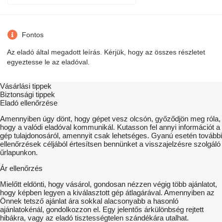
Fontos
Az eladó által megadott leírás. Kérjük, hogy az összes részletet
egyeztesse le az eladóval.
Vásárlási tippek
Biztonsági tippek
Eladó ellenőrzése
Amennyiben úgy dönt, hogy gépet vesz olcsón, győződjön meg róla,
hogy a valódi eladóval kommunikál. Kutasson fel annyi információt a
gép tulajdonosáról, amennyit csak lehetséges. Gyanú esetén további
ellenőrzések céljából értesítsen bennünket a visszajelzésre szolgáló
űrlapunkon.
Ár ellenőrzés
Mielőtt eldönti, hogy vásárol, gondosan nézzen végig több ajánlatot,
hogy képben legyen a kiválasztott gép átlagárával. Amennyiben az
Önnek tetsző ajánlat ára sokkal alacsonyabb a hasonló
ajánlatokénál, gondolkozzon el. Egy jelentős árkülönbség rejtett
hibákra, vagy az eladó tisztességtelen szándékára utalhat.