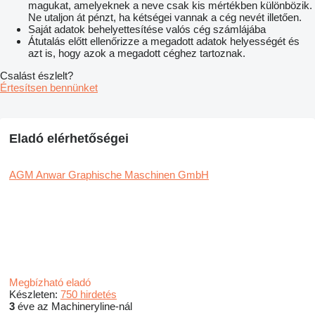
magukat, amelyeknek a neve csak kis mértékben különbözik.
Ne utaljon át pénzt, ha kétségei vannak a cég nevét illetően.
Saját adatok behelyettesítése valós cég számlájába
Átutalás előtt ellenőrizze a megadott adatok helyességét és
azt is, hogy azok a megadott céghez tartoznak.
Csalást észlelt?
Értesítsen bennünket
Eladó elérhetőségei
AGM Anwar Graphische Maschinen GmbH
Megbízható eladó
Készleten:
750 hirdetés
3
éve az Machineryline-nál