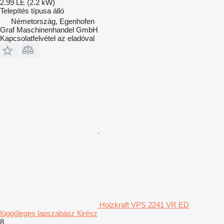
2.99 LE (2.2 kW)
Telepítés típusa
álló
Németország, Egenhofen
Graf Maschinenhandel GmbH
Kapcsolatfelvétel az eladóval
Holzkraft VPS 2241 VR ED
függőleges lapszabász fűrész
8