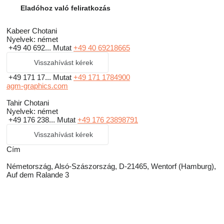
Eladóhoz való feliratkozás
Kabeer Chotani
Nyelvek:
német
+49 40 692...
Mutat
+49 40 69218665
Visszahívást kérek
+49 171 17...
Mutat
+49 171 1784900
agm-graphics.com
Tahir Chotani
Nyelvek:
német
+49 176 238...
Mutat
+49 176 23898791
Visszahívást kérek
Сím
Németország, Alsó-Szászország, D-21465, Wentorf (Hamburg),
Auf dem Ralande 3