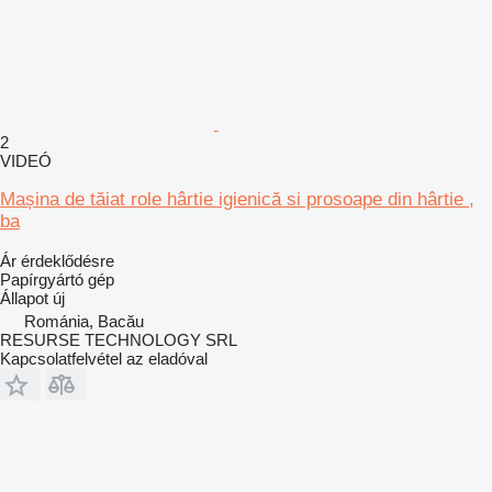
2
VIDEÓ
Mașina de tăiat role hârtie igienică si prosoape din hârtie ,
ba
Ár érdeklődésre
Papírgyártó gép
Állapot
új
Románia, Bacău
RESURSE TECHNOLOGY SRL
Kapcsolatfelvétel az eladóval