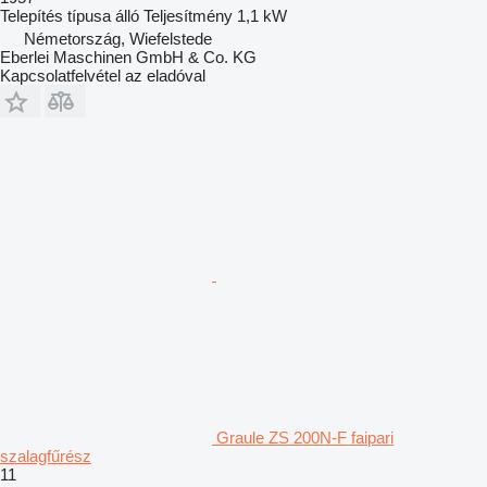
Telepítés típusa
álló
Teljesítmény
1,1 kW
Németország, Wiefelstede
Eberlei Maschinen GmbH & Co. KG
Kapcsolatfelvétel az eladóval
Graule ZS 200N-F faipari
szalagfűrész
11