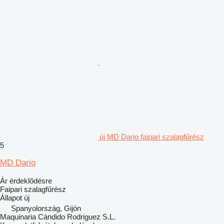
új MD Dario faipari szalagfűrész
5
MD Dario
Ár érdeklődésre
Faipari szalagfűrész
Állapot
új
Spanyolország, Gijón
Maquinaria Cándido Rodriguez S.L.