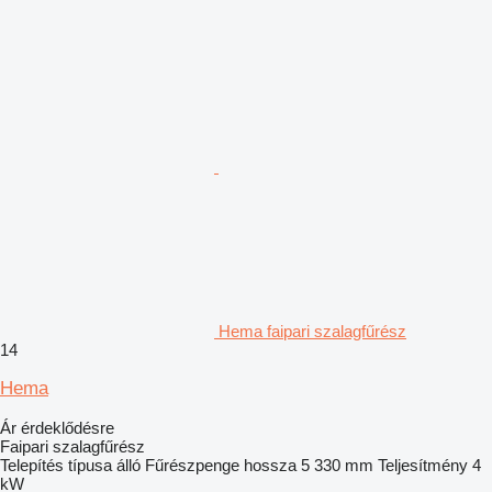
Hema faipari szalagfűrész
14
Hema
Ár érdeklődésre
Faipari szalagfűrész
Telepítés típusa
álló
Fűrészpenge hossza
5 330 mm
Teljesítmény
4
kW