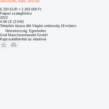
Socomec Italy SN700
6 250 EUR
≈ 2 263 000 Ft
Faipari szalagfűrész
2022
4.08 LE (3 kW)
Telepítés típusa
álló
Vágási sebesség
18 m/perc
Németország, Egenhofen
Graf Maschinenhandel GmbH
Kapcsolatfelvétel az eladóval