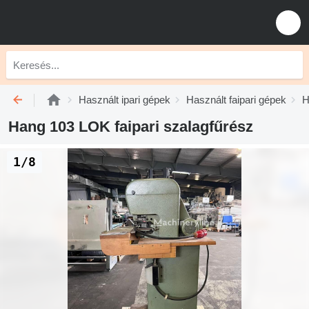
Használt ipari gépek
Használt faipari gépek
H
Hang 103 LOK faipari szalagfűrész
1/8