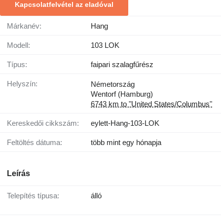
Kapcsolatfelvétel az eladóval
Márkanév:
Hang
Modell:
103 LOK
Típus:
faipari szalagfűrész
Helyszín:
Németország
Wentorf (Hamburg)
6743 km to "United States/Columbus"
Kereskedői cikkszám:
eylett-Hang-103-LOK
Feltöltés dátuma:
több mint egy hónapja
Leírás
Telepítés típusa:
álló