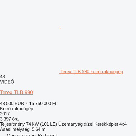
Terex TLB 990 kotró-rakodógép
48
VIDEÓ
Terex TLB 990
43 500 EUR
≈ 15 750 000 Ft
Kotró-rakodógép
2017
3 397 óra
Teljesítmény
74 kW (101 LE)
Üzemanyag
dízel
Kerékképlet
4x4
Ásási mélység
5,64 m
Magyarország, Budapest