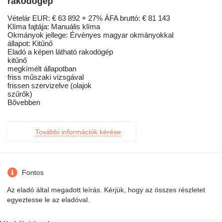
rakodógép
Vételár EUR: € 63 892 + 27% ÁFA bruttó: € 81 143
Klíma fajtája: Manuális klíma
Okmányok jellege: Érvényes magyar okmányokkal
állapot: Kitűnő
Eladó a képen látható rakodógép
kitűnő
megkímélt állapotban
friss műszaki vizsgával
frissen szervizelve (olajok
szűrők)
Bővebben
További információk kérése
Fontos
Az eladó által megadott leírás. Kérjük, hogy az összes részletet
egyeztesse le az eladóval.