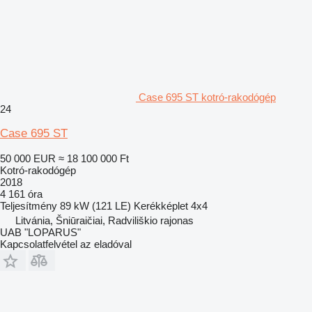
Case 695 ST kotró-rakodógép
24
Case 695 ST
50 000 EUR
≈ 18 100 000 Ft
Kotró-rakodógép
2018
4 161 óra
Teljesítmény
89 kW (121 LE)
Kerékképlet
4x4
Litvánia, Šniūraičiai, Radviliškio rajonas
UAB "LOPARUS"
Kapcsolatfelvétel az eladóval