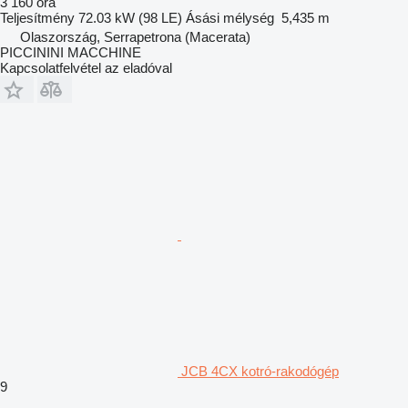
3 160 óra
Teljesítmény
72.03 kW (98 LE)
Ásási mélység
5,435 m
Olaszország, Serrapetrona (Macerata)
PICCININI MACCHINE
Kapcsolatfelvétel az eladóval
JCB 4CX kotró-rakodógép
9