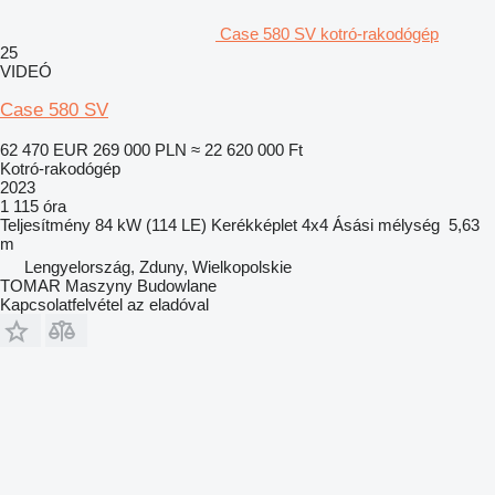
Case 580 SV kotró-rakodógép
25
VIDEÓ
Case 580 SV
62 470 EUR
269 000 PLN
≈ 22 620 000 Ft
Kotró-rakodógép
2023
1 115 óra
Teljesítmény
84 kW (114 LE)
Kerékképlet
4x4
Ásási mélység
5,63
m
Lengyelország, Zduny, Wielkopolskie
TOMAR Maszyny Budowlane
Kapcsolatfelvétel az eladóval