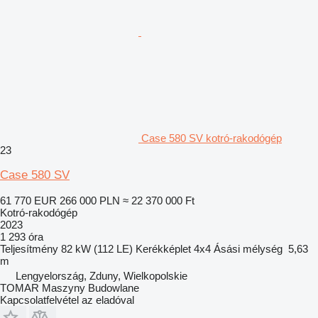
Case 580 SV kotró-rakodógép
23
Case 580 SV
61 770 EUR
266 000 PLN
≈ 22 370 000 Ft
Kotró-rakodógép
2023
1 293 óra
Teljesítmény
82 kW (112 LE)
Kerékképlet
4x4
Ásási mélység
5,63
m
Lengyelország, Zduny, Wielkopolskie
TOMAR Maszyny Budowlane
Kapcsolatfelvétel az eladóval