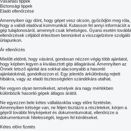
Vásárlási tippek
Biztonsági tippek
Eladó ellenőrzése
Amennyiben úgy dönt, hogy gépet vesz olcsón, győződjön meg róla,
hogy a valódi eladóval kommunikál. Kutasson fel annyi információt a
gép tulajdonosáról, amennyit csak lehetséges. Gyanú esetén további
ellenőrzések céljából értesítsen bennünket a visszajelzésre szolgáló
űrlapunkon.
Ár ellenőrzés
Mielőtt eldönti, hogy vásárol, gondosan nézzen végig több ajánlatot,
hogy képben legyen a kiválasztott gép átlagárával. Amennyiben az
Önnek tetsző ajánlat ára sokkal alacsonyabb a hasonló
ajánlatokénál, gondolkozzon el. Egy jelentős árkülönbség rejtett
hibákra, vagy az eladó tisztességtelen szándékára utalhat.
Ne vegyen olyan termékeket, amelyek ára nagy mértékben
különbözik hasonló gépek átlagos árától.
Ne egyezzen bele kétes vállalásokba vagy előre fizetésbe.
Amennyiben kétsége van, ne féljen tisztázni a részleteket, kérjen a
gépről további fényképeket és dokumentumokat, ellenőrizze a
dokumentumok hitelességét, tegyen fel kérdéseket.
Kétes előre fizetés