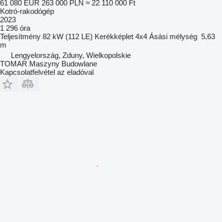
61 080 EUR
263 000 PLN
≈ 22 110 000 Ft
Kotró-rakodógép
2023
1 296 óra
Teljesítmény
82 kW (112 LE)
Kerékképlet
4x4
Ásási mélység
5,63
m
Lengyelország, Zduny, Wielkopolskie
TOMAR Maszyny Budowlane
Kapcsolatfelvétel az eladóval