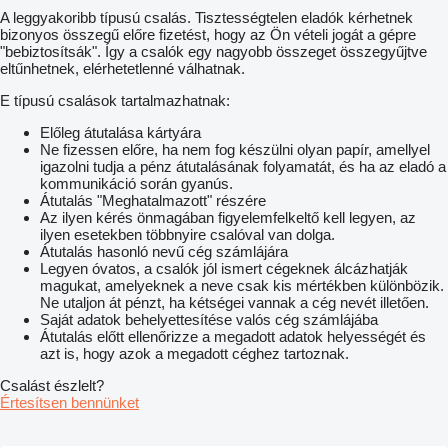
A leggyakoribb típusú csalás. Tisztességtelen eladók kérhetnek
bizonyos összegű előre fizetést, hogy az Ön vételi jogát a gépre
"bebiztosítsák". Így a csalók egy nagyobb összeget összegyűjtve
eltűnhetnek, elérhetetlenné válhatnak.
E típusú csalások tartalmazhatnak:
Előleg átutalása kártyára
Ne fizessen előre, ha nem fog készülni olyan papír, amellyel
igazolni tudja a pénz átutalásának folyamatát, és ha az eladó a
kommunikáció során gyanús.
Átutalás "Meghatalmazott" részére
Az ilyen kérés önmagában figyelemfelkeltő kell legyen, az
ilyen esetekben többnyire csalóval van dolga.
Átutalás hasonló nevű cég számlájára
Legyen óvatos, a csalók jól ismert cégeknek álcázhatják
magukat, amelyeknek a neve csak kis mértékben különbözik.
Ne utaljon át pénzt, ha kétségei vannak a cég nevét illetően.
Saját adatok behelyettesítése valós cég számlájába
Átutalás előtt ellenőrizze a megadott adatok helyességét és
azt is, hogy azok a megadott céghez tartoznak.
Csalást észlelt?
Értesítsen bennünket