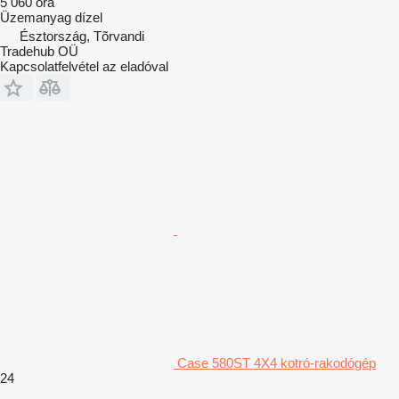
5 060 óra
Üzemanyag
dízel
Észtország, Tõrvandi
Tradehub OÜ
Kapcsolatfelvétel az eladóval
Case 580ST 4X4 kotró-rakodógép
24