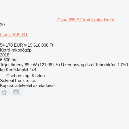
Case 695 ST kotró-rakodógép
20
Case 695 ST
54 170 EUR
≈ 19 610 000 Ft
Kotró-rakodógép
2018
6 600 óra
Teljesítmény
89 kW (121.08 LE)
Üzemanyag
dízel
Teherbírás
1 050
kg
Kerékképlet
4x4
Csehország, Kladno
SolventTruck .s.r.o.
Kapcsolatfelvétel az eladóval