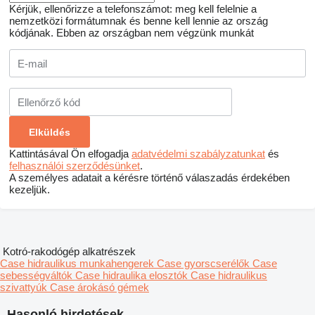
Kérjük, ellenőrizze a telefonszámot: meg kell felelnie a
nemzetközi formátumnak és benne kell lennie az ország
kódjának.
Ebben az országban nem végzünk munkát
Kattintásával Ön elfogadja
adatvédelmi szabályzatunkat
és
felhasználói szerződésünket
.
A személyes adatait a kérésre történő válaszadás érdekében
kezeljük.
Kotró-rakodógép alkatrészek
Case hidraulikus munkahengerek
Case gyorscserélők
Case
sebességváltók
Case hidraulika elosztók
Case hidraulikus
szivattyúk
Case árokásó gémek
Hasonló hirdetések