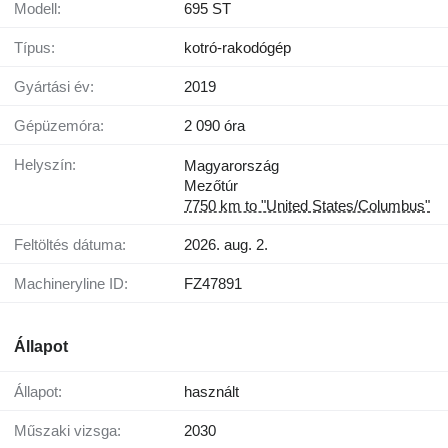
Modell:
695 ST
Típus:
kotró-rakodógép
Gyártási év:
2019
Gépüzemóra:
2 090 óra
Helyszín:
Magyarország
Mezőtúr
7750 km to "United States/Columbus"
Feltöltés dátuma:
2026. aug. 2.
Machineryline ID:
FZ47891
Állapot
Állapot:
használt
Műszaki vizsga:
2030