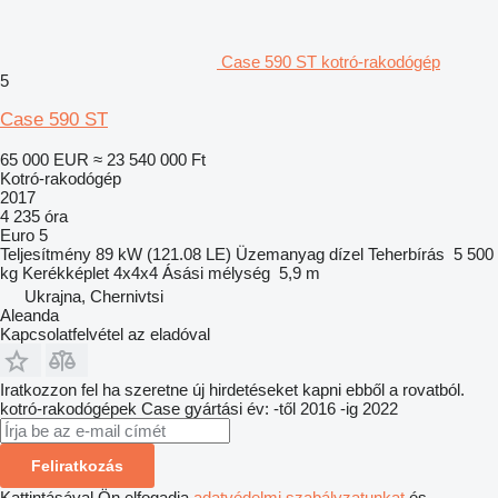
Case 590 ST kotró-rakodógép
5
Case 590 ST
65 000 EUR
≈ 23 540 000 Ft
Kotró-rakodógép
2017
4 235 óra
Euro 5
Teljesítmény
89 kW (121.08 LE)
Üzemanyag
dízel
Teherbírás
5 500
kg
Kerékképlet
4x4x4
Ásási mélység
5,9 m
Ukrajna, Chernivtsi
Aleanda
Kapcsolatfelvétel az eladóval
Iratkozzon fel ha szeretne új hirdetéseket kapni ebből a rovatból.
kotró-rakodógépek
Case
gyártási év: -től 2016 -ig 2022
Feliratkozás
Kattintásával Ön elfogadja
adatvédelmi szabályzatunkat
és