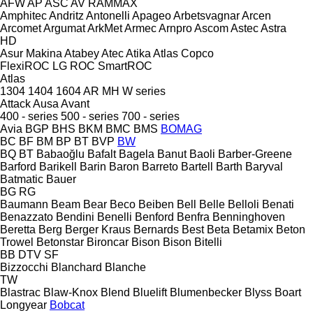
AFW
AP
ASC
AV
RAMMAX
Amphitec
Andritz
Antonelli
Apageo
Arbetsvagnar
Arcen
Arcomet
Argumat
ArkMet
Armec
Arnpro
Ascom
Astec
Astra
HD
Asur Makina
Atabey
Atec
Atika
Atlas Copco
FlexiROC
LG
ROC
SmartROC
Atlas
1304
1404
1604
AR
MH
W series
Attack
Ausa
Avant
400 - series
500 - series
700 - series
Avia
BGP
BHS
BKM
BMC
BMS
BOMAG
BC
BF
BM
BP
BT
BVP
BW
BQ
BT
Babaoğlu
Bafalt
Bagela
Banut
Baoli
Barber-Greene
Barford
Barikell
Barin
Baron
Barreto
Bartell
Barth
Baryval
Batmatic
Bauer
BG
RG
Baumann
Beam
Bear
Beco
Beiben
Bell
Belle
Belloli
Benati
Benazzato
Bendini
Benelli
Benford
Benfra
Benninghoven
Beretta
Berg
Berger Kraus
Bernards
Best
Beta
Betamix
Beton
Trowel
Betonstar
Bironcar
Bison
Bison
Bitelli
BB
DTV
SF
Bizzocchi
Blanchard
Blanche
TW
Blastrac
Blaw-Knox
Blend
Bluelift
Blumenbecker
Blyss
Boart
Longyear
Bobcat