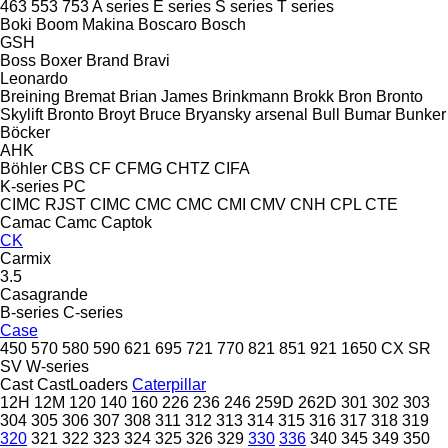
463
553
753
A series
E series
S series
T series
Boki
Boom Makina
Boscaro
Bosch
GSH
Boss
Boxer
Brand
Bravi
Leonardo
Breining
Bremat
Brian James
Brinkmann
Brokk
Bron
Bronto
Skylift
Bronto
Broyt
Bruce
Bryansky arsenal
Bull
Bumar
Bunker
Böcker
AHK
Böhler
CBS
CF
CFMG
CHTZ
CIFA
K-series
PC
CIMC RJST
CIMC
CMC
CMC
CMI
CMV
CNH
CPL
CTE
Camac
Camc
Captok
CK
Carmix
3.5
Casagrande
B-series
C-series
Case
450
570
580
590
621
695
721
770
821
851
921
1650
CX
SR
SV
W-series
Cast
CastLoaders
Caterpillar
12H
12M
120
140
160
226
236
246
259D
262D
301
302
303
304
305
306
307
308
311
312
313
314
315
316
317
318
319
320
321
322
323
324
325
326
329
330
336
340
345
349
350