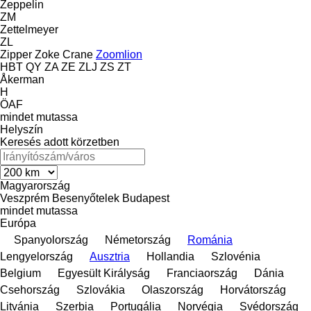
Zeppelin
ZM
Zettelmeyer
ZL
Zipper
Zoke Crane
Zoomlion
HBT
QY
ZA
ZE
ZLJ
ZS
ZT
Åkerman
H
ÖAF
mindet mutassa
Helyszín
Keresés adott körzetben
Magyarország
Veszprém
Besenyőtelek
Budapest
mindet mutassa
Európa
Spanyolország
Németország
Románia
Lengyelország
Ausztria
Hollandia
Szlovénia
Belgium
Egyesült Királyság
Franciaország
Dánia
Csehország
Szlovákia
Olaszország
Horvátország
Litvánia
Szerbia
Portugália
Norvégia
Svédország