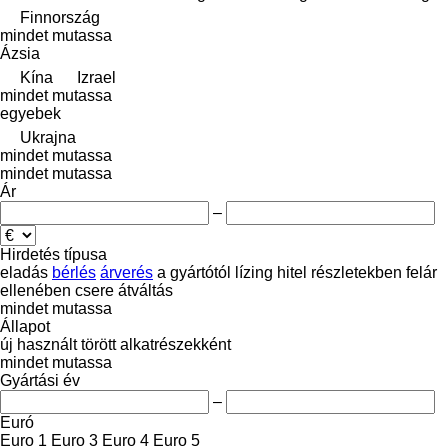
Finnország
mindet mutassa
Ázsia
Kína
Izrael
mindet mutassa
egyebek
Ukrajna
mindet mutassa
mindet mutassa
Ár
–
Hirdetés típusa
eladás
bérlés
árverés
a gyártótól
lízing
hitel
részletekben
felár
ellenében csere
átváltás
mindet mutassa
Állapot
új
használt
törött
alkatrészekként
mindet mutassa
Gyártási év
–
Euró
Euro 1
Euro 3
Euro 4
Euro 5