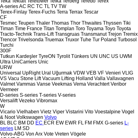
Teka
Tekfalt
Teletower
Telka
Terberg
Teredo
Terex
A-series
AC
RC
TC
TL
TV
TW
Terex-Finlay
Terex-Fuchs
Terra
Terrax
Tescar
CF
Tesmec
Teupen
Thaler
Thomas
Thor
Thwaites
Thyssen
Tiki
Timan
Time France
Titan
Tomplan
Toro
Toyama
Toyo
Toyota
Tracto-Technik
Trans-Lift
Transgruas
Transmanut
Trejon
Tremix
Trencor
Trivelsonda
Truemax
Truxor
Tuhe
Tur Poland
Turbosol
Turchi
300F
Tutkun Kardeşler
TyreON
Tyrolit
Tünkers
UN
UNC
US
UWM
Ultra
UniCarriers
Unic
URW
Universal
UpRight
Ural
Uğurmak
VDW
VEB
VF Venieri
VLIG
VS
Vacu Stone Lift
Vacuum Lifting Holland
Valla
Vallavagnen
Valmet
Vammas
Vanse
Veekmas
Vema
Verachtert
Veribor
Vermeer
D-series
S-series
T-series
V-series
Versalift
Vezeko
Vibromax
W
Vicario
Vielhaben
Vietz
Viper
Vistarini
Vito
Voestalpine
Vogel
& Noot
Volkswagen
Volvo
BL
BLC
BM
DD
EC
ECR
EW
EWR
FL
FM
FMX
G-series
L-
series
LM
SD
Volvo-ABG
Von Arx
Vote
Vreten
Vögele