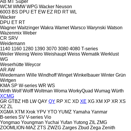
AB
MT
Super
WCM
WMW
WPG
Wacker Neuson
6003
BS
DPU
ET
EW
EZ
RD
RT
WL
Wacker
DPU
ET
RT
Wagner
Waitzinger
Wakra
Wamet
Warsco
Warynski
Watson
Wazenmix
Weber
CR
SRV
Weidemann
1140
1160
1280
1390
3070
3080
4080
T-series
Weiler
Weinig
Weiro
Weishaupt
Weiss
Wematik
Werklust
WG
Weserhütte
Weycor
AR
AW
Wiedemann
Wille
Windhoff
Winget
Winkelbauer
Winter Grün
Wirtgen
KMA
SP
W-series
WR
WS
Wirth
Wolf
Wolff
Woltman
Woma
WorkyQuad
Wumag
Würth
XCMG
GR
GTBZ
HB
LW
QAY
QY
RP
XC
XD
XE
XG
XM
XP
XR
XS
XZ
ZL
XGMA
XTM
Xrok
YPV
YTO
YUMZ
Yamaha
Yanmar
B-series
SV
V-series
Vio
Yongmao
Youngman
Yuchai
Yufan
Yutong
ZIL
ZMG
ZOOMLION-MAZ
ZTS
ZWZG
Zarges
Zbud
Zega
Zenith