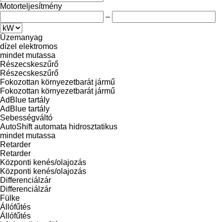
Motorteljesítmény
–
Üzemanyag
dízel
elektromos
mindet mutassa
Részecskeszűrő
Részecskeszűrő
Fokozottan környezetbarát jármű
Fokozottan környezetbarát jármű
AdBlue tartály
AdBlue tartály
Sebességváltó
AutoShift
automata
hidrosztatikus
mindet mutassa
Retarder
Retarder
Központi kenés/olajozás
Központi kenés/olajozás
Differenciálzár
Differenciálzár
Fülke
Állófűtés
Állófűtés