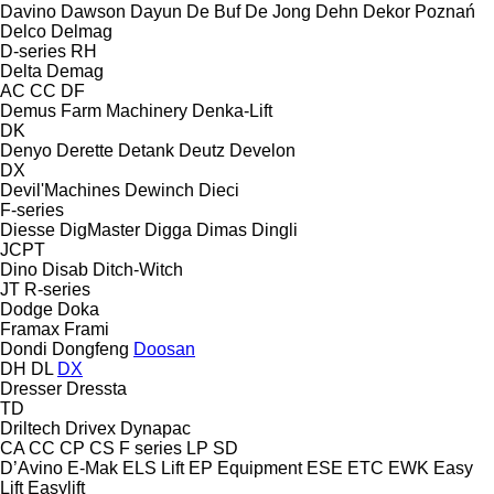
Davino
Dawson
Dayun
De Buf
De Jong
Dehn
Dekor Poznań
Delco
Delmag
D-series
RH
Delta
Demag
AC
CC
DF
Demus Farm Machinery
Denka-Lift
DK
Denyo
Derette
Detank
Deutz
Develon
DX
Devil'Machines
Dewinch
Dieci
F-series
Diesse
DigMaster
Digga
Dimas
Dingli
JCPT
Dino
Disab
Ditch-Witch
JT
R-series
Dodge
Doka
Framax
Frami
Dondi
Dongfeng
Doosan
DH
DL
DX
Dresser
Dressta
TD
Driltech
Drivex
Dynapac
CA
CC
CP
CS
F series
LP
SD
D’Avino
E-Mak
ELS Lift
EP Equipment
ESE
ETC
EWK
Easy
Lift
Easylift