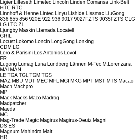
Ligier
Lilleseth
Limetec
Lincoln
Linden Comansa
Link-Belt
HTC
RTC
Linnhoff & Henne
Lintec
Linyu
Lishide
Lissmac
LiuGong
836
855
856
920E
922
936
9017
9027FZTS
9035FZTS
CLG
LG
LTC
ZL
Ljungby Maskin
Llamada
Locatelli
GRIL
Locust
Lokomo
Loncin
LongGong
Lonking
CDM
LG
Loro & Parisini
Los Antonios
Lovol
FR
Lugong
Lumag
Luna
Lundberg
Lännen
M-Tec
M.Lorenzana
MAI
MAN
LE
TGA
TGL
TGM
TGS
MAZ
MBU
MDT
MEC
MFL
MGI
MKG
MPT
MST
MTS
Macao
Mach
Machpro
MP
Mack
Macks
Maco
Madrog
Madpatcher
Maeda
MC
Mag-Trade
Magic
Magirus
Magirus-Deutz
Magni
DS
ES
Magnum
Mahindra
Mait
HR