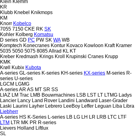
Klein
Klemm
KR
Klubb
Knebel
Knikmops
KM
Knorr
Kobelco
7055
7150
CKE
RK
SK
Kohler
Kolberg
Komatsu
D series
GD
PC
PW
SK
WA
WB
Komptech
Konecranes
Kontur
Kovaco
Kowloon
Kraft
Kramer
5035
5050
5075
8085
Allrad
KL
KT
Kreber
Kredmash
Krings
Kroll
Krupinski Cranes
Krupp
KMK
Krøll
Kubix
Kubota
A-series
GL-series
K-series
KH-series
KX-series
M-series
R-
series
U-series
LGCM
LGMG
A-series
AR
AS
MT
SR
SS
LIAZ
LM Trac
LMB Bouwmachines
LSB
LST
LT
LTMG
Ladys
Lancier
Lancy
Land Rover
Landini
Landward
Laser-Grader
Laski
Laurini
Layher
Lebrero
LeeBoy
Leffer
Leguan
Liba
Libra
Liebherr
A-series
HS
K-Series
L-series
LB
LG
LH
LR
LRB
LTC
LTF
LTM
LTR
MK
PR
R-series
Lievers Holland
Liftlux
SL