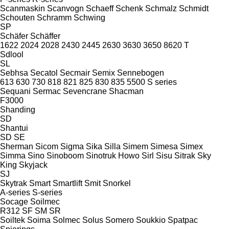
Scanmaskin
Scanvogn
Schaeff
Schenk
Schmalz
Schmidt
Schouten
Schramm
Schwing
SP
Schäfer
Schäffer
1622
2024
2028
2430
2445
2630
3630
3650
8620 T
Sdlool
SL
Sebhsa
Secatol
Secmair
Semix
Sennebogen
613
630
730
818
821
825
830
835
5500
S series
Sequani
Sermac
Sevencrane
Shacman
F3000
Shanding
SD
Shantui
SD
SE
Sherman
Sicom
Sigma
Sika
Silla
Simem
Simesa
Simex
Simma
Sino
Sinoboom
Sinotruk Howo
Sirl
Sisu
Sitrak
Sky
King
Skyjack
SJ
Skytrak
Smart
Smartlift
Smit
Snorkel
A-series
S-series
Socage
Soilmec
R312
SF
SM
SR
Soiltek
Soima
Solmec
Solus
Somero
Soukkio
Spatpac