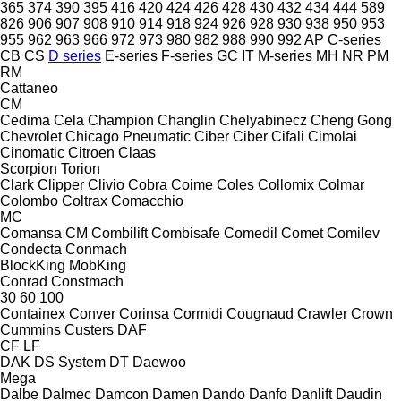
365
374
390
395
416
420
424
426
428
430
432
434
444
589
826
906
907
908
910
914
918
924
926
928
930
938
950
953
955
962
963
966
972
973
980
982
988
990
992
AP
C-series
CB
CS
D series
E-series
F-series
GC
IT
M-series
MH
NR
PM
RM
Cattaneo
CM
Cedima
Cela
Champion
Changlin
Chelyabinecz
Cheng Gong
Chevrolet
Chicago Pneumatic
Ciber
Ciber
Cifali
Cimolai
Cinomatic
Citroen
Claas
Scorpion
Torion
Clark
Clipper
Clivio
Cobra
Coime
Coles
Collomix
Colmar
Colombo
Coltrax
Comacchio
MC
Comansa CM
Combilift
Combisafe
Comedil
Comet
Comilev
Condecta
Conmach
BlockKing
MobKing
Conrad
Constmach
30
60
100
Containex
Conver
Corinsa
Cormidi
Cougnaud
Crawler
Crown
Cummins
Custers
DAF
CF
LF
DAK
DS System
DT
Daewoo
Mega
Dalbe
Dalmec
Damcon
Damen
Dando
Danfo
Danlift
Daudin