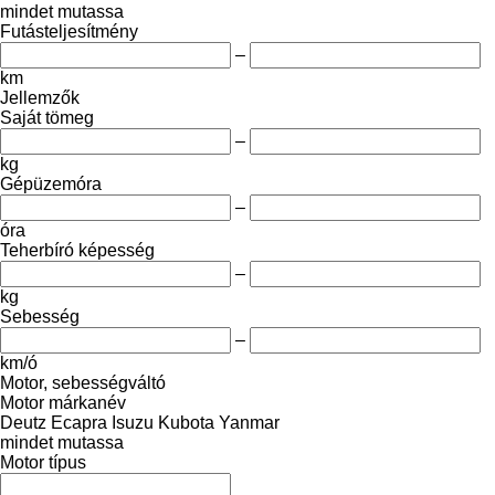
mindet mutassa
Futásteljesítmény
–
km
Jellemzők
Saját tömeg
–
kg
Gépüzemóra
–
óra
Teherbíró képesség
–
kg
Sebesség
–
km/ó
Motor, sebességváltó
Motor márkanév
Deutz
Ecapra
Isuzu
Kubota
Yanmar
mindet mutassa
Motor típus