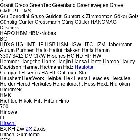
Granit
Greco
GreenTec
Greenland
Groenewegen
Grove
GMK
RT
TMS
Gru Benedini
Gruse
Guidetti
Guntert & Zimmerman
Göker
Gölz
Günstig
Günter Grossmann
Güriş
Güttler
HANOMAG
D-series
HARO
HBM
HBM-Nobas
BG
HBXG
HG
HMT
HP
HSB
HSM
HSW
HTC
HZM
Habermann
Aurum Pumpen
Hailo
Haitui
Hakken
Halla
Hamm
3307
3412
DV
GRW
H-series
HC
HD
HP
HW
Hammer
Hangcha
Hanix
Hanjin
Hansa
Hanta
Harcon
Harley-
Davidson
Harmet
Hartmann
Hatz
Haulotte
Compact
H-series
HA
HT
Optimum
Star
Hausherr
HeatWork
Heinkel
Hek
Henra
Heracles
Hercules
Herder
Hered
Herkules
Herrenknecht
Hess
HexL
Hidrokon
Hidromek
HMK
Hightop
Hikoki
Hilti
Hilton
Hino
700
Hinowa
LL
Hitachi
EX
KH
ZW
ZX
Zaxis
Hitachi-Sumitomo