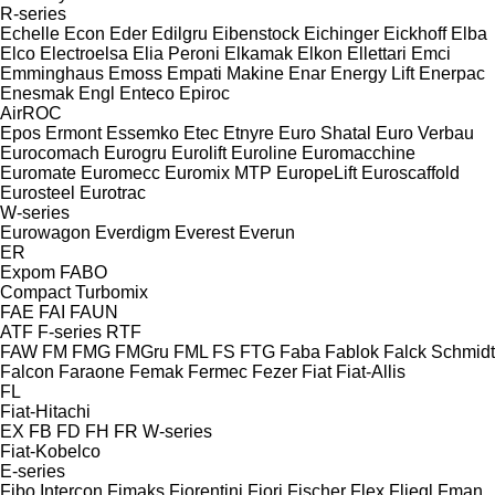
R-series
Echelle
Econ
Eder
Edilgru
Eibenstock
Eichinger
Eickhoff
Elba
Elco
Electroelsa
Elia Peroni
Elkamak
Elkon
Ellettari
Emci
Emminghaus
Emoss
Empati Makine
Enar
Energy Lift
Enerpac
Enesmak
Engl
Enteco
Epiroc
AirROC
Epos
Ermont
Essemko
Etec
Etnyre
Euro Shatal
Euro Verbau
Eurocomach
Eurogru
Eurolift
Euroline
Euromacchine
Euromate
Euromecc
Euromix MTP
EuropeLift
Euroscaffold
Eurosteel
Eurotrac
W-series
Eurowagon
Everdigm
Everest
Everun
ER
Expom
FABO
Compact
Turbomix
FAE
FAI
FAUN
ATF
F-series
RTF
FAW
FM
FMG
FMGru
FML
FS
FTG
Faba
Fablok
Falck Schmidt
Falcon
Faraone
Femak
Fermec
Fezer
Fiat
Fiat-Allis
FL
Fiat-Hitachi
EX
FB
FD
FH
FR
W-series
Fiat-Kobelco
E-series
Fibo Intercon
Fimaks
Fiorentini
Fiori
Fischer
Flex
Fliegl
Fman