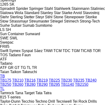
Spierings
1265
SK
Spiradrill
Sprider
Springer
Stahl
Stahlwerk
Stainmann
Staliniec
Stalowa Wola
Standard
Stanley
Star
Starke Arvid
Stavostroj
Stehr
Sterling
Stetter
Steyr
Stihl
Stone
Stonepower
Storike
Stow
Strassmayr
Streumaster
Striegel
Strimech
Strong-Tech
Suihe
Sullair
Sumab
Sumitomo
LS
SH
Sun Container
Sunward
SWE
SWL
Swepac
FR85
Swift
Symex
Syspal
Sáez
TAWI
TCM
TDC
TGM
TICAB
TOR
TOS
Tadano Faun
ATF
Tadano
ATF
GR
GT
TG
TL
TR
Taian
Taikon
Takeuchi
TB
TB175
TB210
TB216
TB219
TB225
TB230
TB235
TB240
TB250
TB260
TB280
TB290
TB295
TB1140
TB2150
TL
Tamrock
Tana
Target
Tata
Tatra
815
T-series
Taylor-Dunn
Tecchio
Techno Drill
Tecniwell
Tei Rock Drills