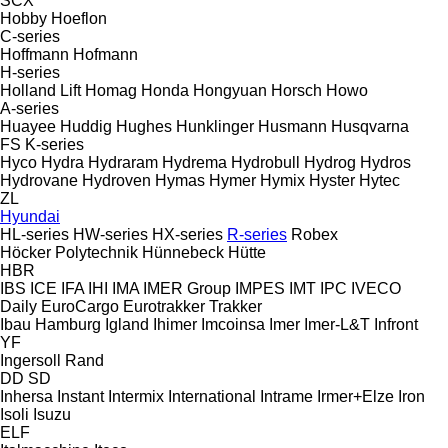
SCX
Hobby
Hoeflon
C-series
Hoffmann
Hofmann
H-series
Holland Lift
Homag
Honda
Hongyuan
Horsch
Howo
A-series
Huayee
Huddig
Hughes
Hunklinger
Husmann
Husqvarna
FS
K-series
Hyco
Hydra
Hydraram
Hydrema
Hydrobull
Hydrog
Hydros
Hydrovane
Hydroven
Hymas
Hymer
Hymix
Hyster
Hytec
ZL
Hyundai
HL-series
HW-series
HX-series
R-series
Robex
Höcker Polytechnik
Hünnebeck
Hütte
HBR
IBS
ICE
IFA
IHI
IMA
IMER Group
IMPES
IMT
IPC
IVECO
Daily
EuroCargo
Eurotrakker
Trakker
Ibau Hamburg
Igland
Ihimer
Imcoinsa
Imer
Imer-L&T
Infront
YF
Ingersoll Rand
DD
SD
Inhersa
Instant
Intermix
International
Intrame
Irmer+Elze
Iron
Isoli
Isuzu
ELF