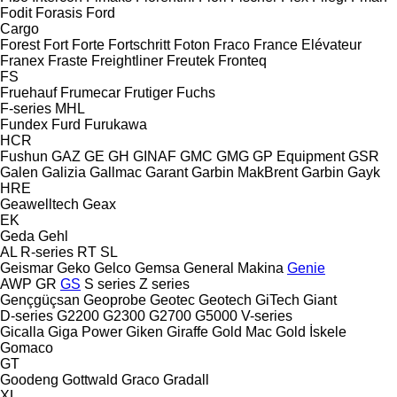
Fodit
Forasis
Ford
Cargo
Forest
Fort
Forte
Fortschritt
Foton
Fraco
France Elévateur
Franex
Fraste
Freightliner
Freutek
Fronteq
FS
Fruehauf
Frumecar
Frutiger
Fuchs
F-series
MHL
Fundex
Furd
Furukawa
HCR
Fushun
GAZ
GE
GH
GINAF
GMC
GMG
GP Equipment
GSR
Galen
Galizia
Gallmac
Garant
Garbin MakBrent
Garbin
Gayk
HRE
Geawelltech
Geax
EK
Geda
Gehl
AL
R-series
RT
SL
Geismar
Geko
Gelco
Gemsa
General Makina
Genie
AWP
GR
GS
S series
Z series
Gençgüçsan
Geoprobe
Geotec
Geotech
GiTech
Giant
D-series
G2200
G2300
G2700
G5000
V-series
Gicalla
Giga Power
Giken
Giraffe
Gold Mac
Gold İskele
Gomaco
GT
Goodeng
Gottwald
Graco
Gradall
XL