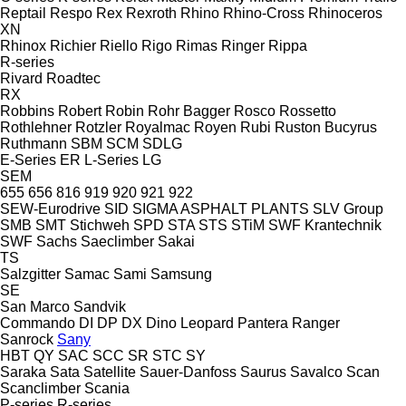
Reptail
Respo
Rex
Rexroth
Rhino
Rhino-Cross
Rhinoceros
XN
Rhinox
Richier
Riello
Rigo
Rimas
Ringer
Rippa
R-series
Rivard
Roadtec
RX
Robbins
Robert
Robin
Rohr Bagger
Rosco
Rossetto
Rothlehner
Rotzler
Royalmac
Royen
Rubi
Ruston Bucyrus
Ruthmann
SBM
SCM
SDLG
E-Series
ER
L-Series
LG
SEM
655
656
816
919
920
921
922
SEW-Eurodrive
SID
SIGMA ASPHALT PLANTS
SLV Group
SMB
SMT Stichweh
SPD
STA
STS
STiM
SWF Krantechnik
SWF
Sachs
Saeclimber
Sakai
TS
Salzgitter
Samac
Sami
Samsung
SE
San Marco
Sandvik
Commando
DI
DP
DX
Dino
Leopard
Pantera
Ranger
Sanrock
Sany
HBT
QY
SAC
SCC
SR
STC
SY
Saraka
Sata
Satellite
Sauer-Danfoss
Saurus
Savalco
Scan
Scanclimber
Scania
P-series
R-series