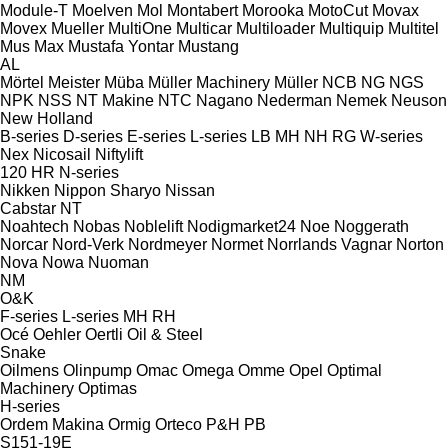
Module-T
Moelven
Mol
Montabert
Morooka
MotoCut
Movax
Movex
Mueller
MultiOne
Multicar
Multiloader
Multiquip
Multitel
Mus Max
Mustafa Yontar
Mustang
AL
Mörtel Meister
Müba
Müller Machinery
Müller
NCB
NG
NGS
NPK
NSS
NT Makine
NTC
Nagano
Nederman
Nemek
Neuson
New Holland
B-series
D-series
E-series
L-series
LB
MH
NH
RG
W-series
Nex
Nicosail
Niftylift
120
HR
N-series
Nikken
Nippon Sharyo
Nissan
Cabstar
NT
Noahtech
Nobas
Noblelift
Nodigmarket24
Noe
Noggerath
Norcar
Nord-Verk
Nordmeyer
Normet
Norrlands Vagnar
Norton
Nova
Nowa
Nuoman
NM
O&K
F-series
L-series
MH
RH
Océ
Oehler
Oertli
Oil & Steel
Snake
Oilmens
Olinpump
Omac
Omega
Omme
Opel
Optimal
Machinery
Optimas
H-series
Ordem Makina
Ormig
Orteco
P&H
PB
S151-19E