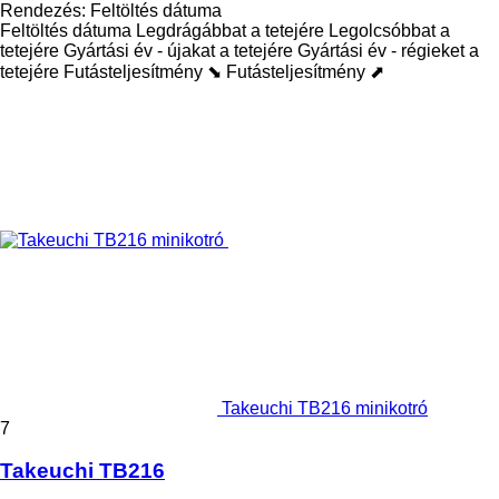
Rendezés
:
Feltöltés dátuma
Feltöltés dátuma
Legdrágábbat a tetejére
Legolcsóbbat a
tetejére
Gyártási év - újakat a tetejére
Gyártási év - régieket a
tetejére
Futásteljesítmény ⬊
Futásteljesítmény ⬈
Takeuchi TB216 minikotró
7
Takeuchi TB216