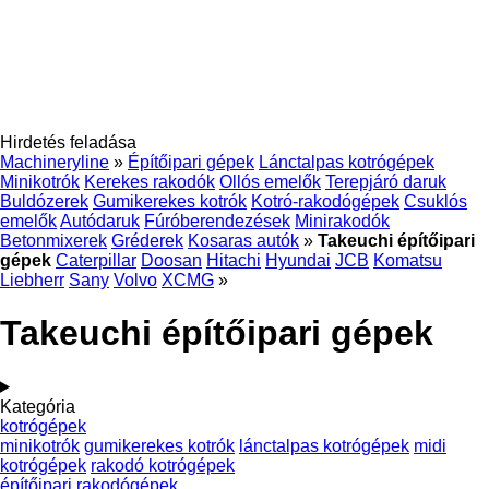
Hirdetés feladása
Machineryline
»
Építőipari gépek
Lánctalpas kotrógépek
Minikotrók
Kerekes rakodók
Ollós emelők
Terepjáró daruk
Buldózerek
Gumikerekes kotrók
Kotró-rakodógépek
Csuklós
emelők
Autódaruk
Fúróberendezések
Minirakodók
Betonmixerek
Gréderek
Kosaras autók
»
Takeuchi építőipari
gépek
Caterpillar
Doosan
Hitachi
Hyundai
JCB
Komatsu
Liebherr
Sany
Volvo
XCMG
»
Takeuchi építőipari gépek
Kategória
kotrógépek
minikotrók
gumikerekes kotrók
lánctalpas kotrógépek
midi
kotrógépek
rakodó kotrógépek
építőipari rakodógépek