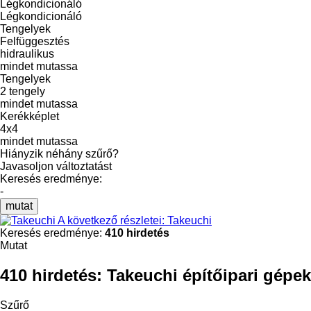
Légkondicionáló
Légkondicionáló
Tengelyek
Felfüggesztés
hidraulikus
mindet mutassa
Tengelyek
2 tengely
mindet mutassa
Kerékképlet
4x4
mindet mutassa
Hiányzik néhány szűrő?
Javasoljon változtatást
Keresés eredménye:
-
mutat
A következő részletei: Takeuchi
Keresés eredménye:
410 hirdetés
Mutat
410 hirdetés:
Takeuchi építőipari gépek
Szűrő