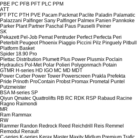
PBE
PC
PFB
PFT
PLC
PPM
ATT
PT
PTC
PTH
PVE
Pacam
Packmat
Paclite
Paladin
Palamatic
Palazzani
Palfinger Sany
Palfinger
Palmex
Panien
Pannkoke
Parker Plant
Partner
Paschal
Paus
Pauselli
Peiner
SK
Pekazett
Pel-Job
Pemat
Pentruder
Perfect
Perfecta
Peri
Peterbilt
Peugeot
Phoenix
Piaggio
Piccini
Pilz
Pinguely
Pitbull
Platform Basket
Spider 18.90 Pro
Plettac Distribution
Plumett
Plus Power
Plusmix
Poclain
Hydraulics
Pol-Met
Polar
Polieri
Polygonmach
Potain
GTMR
H-series
HD
IGO
MC
MD
MDT
Power Curber
Power Tower
Powerscreen
Prakla
Prefekta
Pride
Prinoth
ProContain
Probst
Promax
Prometal
Puntel
Putzmeister
BSA
M-series
SP
Qiyun
Qmatec
Quattrolifts
RB
RC
RDK
RSP
Rabaud
Racine
Ragno
Raimondi
MR
Ram
Rammax
RW
Rammer
Randon
Redrock
Reed
Reichdrill
Reis
Remmel
Remodul
Renault
C-series
K-series
Kerax
Master
Maxity
Midlum
Premium
Trafic