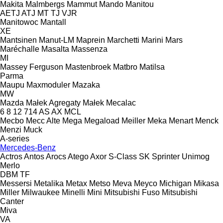
Makita
Malmbergs
Mammut
Mando
Manitou
AETJ
ATJ
MT
TJ
VJR
Manitowoc
Mantall
XE
Mantsinen
Manut-LM
Maprein
Marchetti
Marini
Mars
Maréchalle
Masalta
Massenza
MI
Massey Ferguson
Mastenbroek
Matbro
Matilsa
Parma
Maupu
Maxmoduler
Mazaka
MW
Mazda
Małek Agregaty
Małek
Mecalac
6
8
12
714
AS
AX
MCL
Mecbo
Mecc Alte
Mega
Megaload
Meiller
Meka
Menart
Menck
Menzi Muck
A-series
Mercedes-Benz
Actros
Antos
Arocs
Atego
Axor
S-Class
SK
Sprinter
Unimog
Merlo
DBM
TF
Messersi
Metalika
Metax
Metso
Meva
Meyco
Michigan
Mikasa
Miller
Milwaukee
Minelli
Mini
Mitsubishi Fuso
Mitsubishi
Canter
Miva
VA