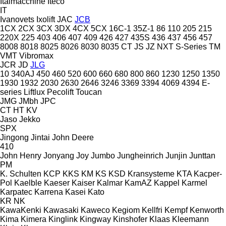
Italmacchine
Iteco
IT
Ivanovets
Ixolift
JAC
JCB
1CX
2CX
3CX
3DX
4CX
5CX
16C-1
35Z-1
86
110
205
215
220X
225
403
406
407
409
426
427
435S
436
437
456
457
8008
8018
8025
8026
8030
8035
CT
JS
JZ
NXT
S-Series
TM
VMT
Vibromax
JCR
JD
JLG
10
340AJ
450
460
520
600
660
680
800
860
1230
1250
1350
1930
1932
2030
2630
2646
3246
3369
3394
4069
4394
E-
series
Liftlux
Pecolift
Toucan
JMG
JMbh
JPC
CT
HT
KV
Jaso
Jekko
SPX
Jingong
Jintai
John Deere
410
John Henry
Jonyang
Joy
Jumbo
Jungheinrich
Junjin
Junttan
PM
K. Schulten
KCP
KKS
KM
KS
KSD Kransysteme
KTA
Kacper-
Pol
Kaelble
Kaeser
Kaiser
Kalmar
KamAZ
Kappel
Karmel
Karpatec
Karrena
Kasei
Kato
KR
NK
KawaKenki
Kawasaki
Kaweco
Kegiom
Kellfri
Kempf
Kenworth
Kima
Kimera
Kinglink
Kingway
Kinshofer
Klaas
Kleemann