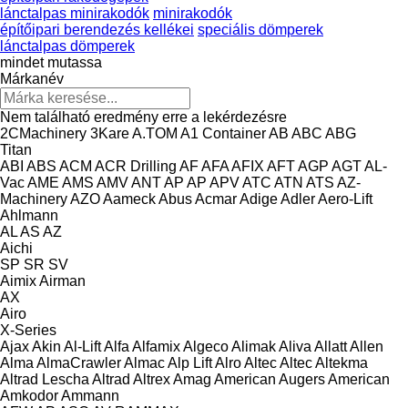
lánctalpas minirakodók
minirakodók
építőipari berendezés kellékei
speciális dömperek
lánctalpas dömperek
mindet mutassa
Márkanév
Nem található eredmény erre a lekérdezésre
2CMachinery
3Kare
A.TOM
A1 Container
AB
ABC
ABG
Titan
ABI
ABS
ACM
ACR Drilling
AF
AFA
AFIX
AFT
AGP
AGT
AL-
Vac
AME
AMS
AMV
ANT
AP
AP
APV
ATC
ATN
ATS
AZ-
Machinery
AZO
Aameck
Abus
Acmar
Adige
Adler
Aero-Lift
Ahlmann
AL
AS
AZ
Aichi
SP
SR
SV
Aimix
Airman
AX
Airo
X-Series
Ajax
Akin
Al-Lift
Alfa
Alfamix
Algeco
Alimak
Aliva
Allatt
Allen
Alma
AlmaCrawler
Almac
Alp Lift
Alro
Altec
Altec
Altekma
Altrad Lescha
Altrad
Altrex
Amag
American Augers
American
Amkodor
Ammann