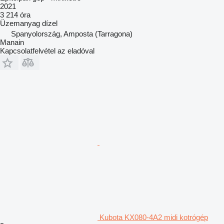
2021
3 214 óra
Üzemanyag
dízel
Spanyolország, Amposta (Tarragona)
Manain
Kapcsolatfelvétel az eladóval
Kubota KX080-4A2 midi kotrógép