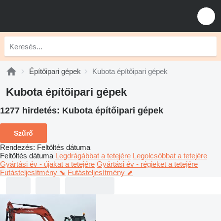
Építőipari gépek
Kubota építőipari gépek
Kubota építőipari gépek
1277 hirdetés:
Kubota építőipari gépek
Szűrő
Rendezés
:
Feltöltés dátuma
Feltöltés dátuma
Legdrágábbat a tetejére
Legolcsóbbat a tetejére
Gyártási év - újakat a tetejére
Gyártási év - régieket a tetejére
Futásteljesítmény ⬊
Futásteljesítmény ⬈