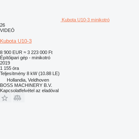
Kubota U10-3 minikotró
26
VIDEÓ
Kubota U10-3
8 900 EUR
≈ 3 223 000 Ft
Építőipari gép - minikotró
2019
1 155 óra
Teljesítmény
8 kW (10.88 LE)
Hollandia, Veldhoven
BOSS MACHINERY B.V.
Kapcsolatfelvétel az eladóval