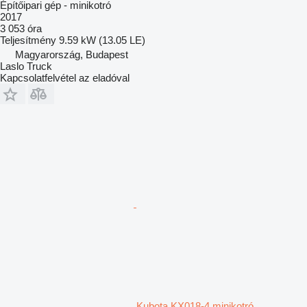
Építőipari gép - minikotró
2017
3 053 óra
Teljesítmény
9.59 kW (13.05 LE)
Magyarország, Budapest
Laslo Truck
Kapcsolatfelvétel az eladóval
Kubota KX018-4 minikotró