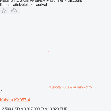
HELMUT JAKOB PFEIFER Maschinen - Discount
Kapcsolatfelvétel az eladóval
Kubota KX057-4 minikotró
7
Kubota KX057-4
12 500 USD
≈ 3 917 000 Ft
≈ 10 820 EUR