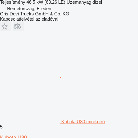
Teljesítmény
46.5 kW (63.26 LE)
Üzemanyag
dízel
Németország, Flieden
Cris Devi Trucks GmbH & Co. KG
Kapcsolatfelvétel az eladóval
Kubota U30 minikotró
5
Kubota U30