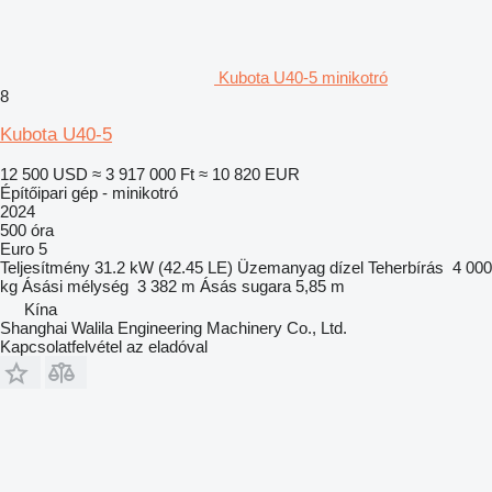
Kubota U40-5 minikotró
8
Kubota U40-5
12 500 USD
≈ 3 917 000 Ft
≈ 10 820 EUR
Építőipari gép - minikotró
2024
500 óra
Euro 5
Teljesítmény
31.2 kW (42.45 LE)
Üzemanyag
dízel
Teherbírás
4 000
kg
Ásási mélység
3 382 m
Ásás sugara
5,85 m
Kína
Shanghai Walila Engineering Machinery Co., Ltd.
Kapcsolatfelvétel az eladóval