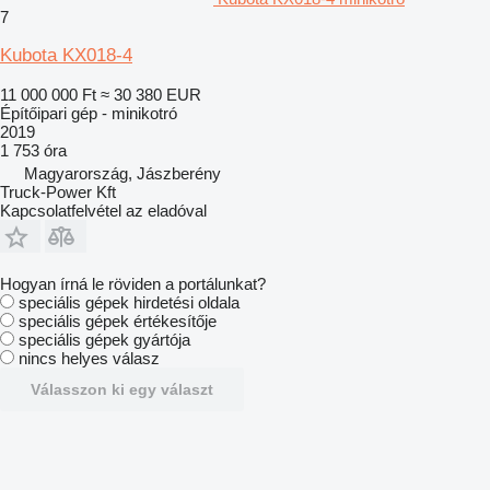
7
Kubota KX018-4
11 000 000 Ft
≈ 30 380 EUR
Építőipari gép - minikotró
2019
1 753 óra
Magyarország, Jászberény
Truck-Power Kft
Kapcsolatfelvétel az eladóval
Hogyan írná le röviden a portálunkat?
speciális gépek hirdetési oldala
speciális gépek értékesítője
speciális gépek gyártója
nincs helyes válasz
Válasszon ki egy választ