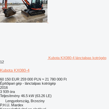
Kubota KX080-4 lánctalpas kotrógép
12
Kubota KX080-4
60 150 EUR
259 000 PLN
≈ 21 780 000 Ft
Építőipari gép - lánctalpas kotrógép
2016
3 939 óra
Teljesítmény
46.5 kW (63.26 LE)
Lengyelország, Brzeziny
P.H.U. Mardex