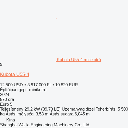
Kubota U55-4 minikotró
9
Kubota U55-4
12 500 USD
≈ 3 917 000 Ft
≈ 10 820 EUR
Építőipari gép - minikotró
2024
870 óra
Euro 5
Teljesítmény
29.2 kW (39.73 LE)
Üzemanyag
dízel
Teherbírás
5 500
kg
Ásási mélység
3,58 m
Ásás sugara
6,045 m
Kína
Shanghai Walila Engineering Machinery Co., Ltd.