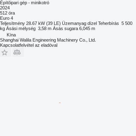
Építőipari gép - minikotró
2024
512 óra
Euro 4
Teljesítmény
28.67 kW (39 LE)
Üzemanyag
dízel
Teherbírás
5 500
kg
Ásási mélység
3,58 m
Ásás sugara
6,045 m
Kína
Shanghai Walila Engineering Machinery Co., Ltd.
Kapcsolatfelvétel az eladóval