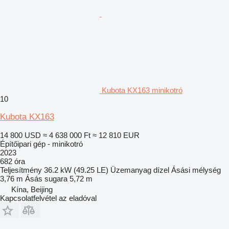
Kubota KX163 minikotró
10
Kubota KX163
14 800 USD
≈ 4 638 000 Ft
≈ 12 810 EUR
Építőipari gép - minikotró
2023
682 óra
Teljesítmény
36.2 kW (49.25 LE)
Üzemanyag
dízel
Ásási mélység
3,76 m
Ásás sugara
5,72 m
Kína, Beijing
Kapcsolatfelvétel az eladóval