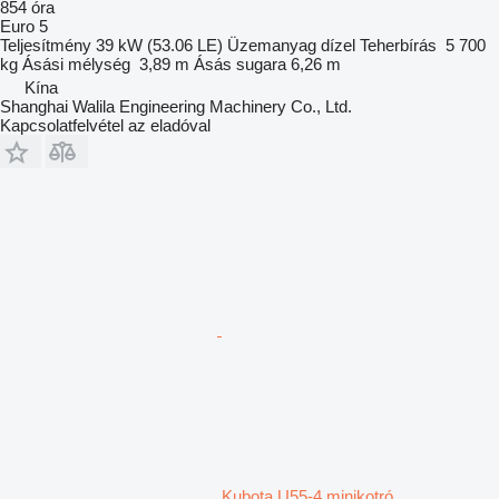
854 óra
Euro 5
Teljesítmény
39 kW (53.06 LE)
Üzemanyag
dízel
Teherbírás
5 700
kg
Ásási mélység
3,89 m
Ásás sugara
6,26 m
Kína
Shanghai Walila Engineering Machinery Co., Ltd.
Kapcsolatfelvétel az eladóval
Kubota U55-4 minikotró