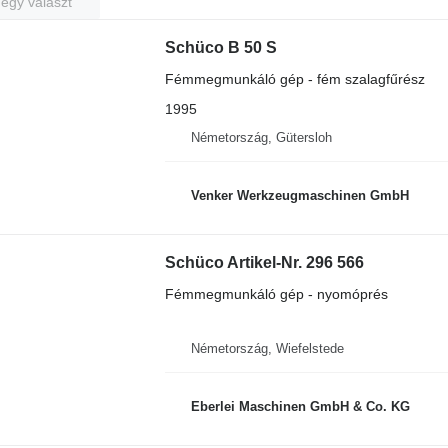
 egy választ
Schüco B 50 S
Fémmegmunkáló gép - fém szalagfűrész
1995
Németország, Gütersloh
Venker Werkzeugmaschinen GmbH
Schüco Artikel-Nr. 296 566
Fémmegmunkáló gép - nyomóprés
Németország, Wiefelstede
Eberlei Maschinen GmbH & Co. KG