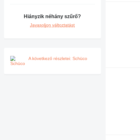
Hiányzik néhány szűrő?
Javasoljon változtatást
A következő részletei: Schüco