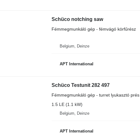
Schüco notching saw
Fémmegmunkáló gép - fémvágó körfűrész
Belgium, Deinze
APT International
Schüco Testunit 282 497
Fémmegmunkáló gép - turret lyukasztó prés
1.5 LE (1.1 kW)
Belgium, Deinze
APT International