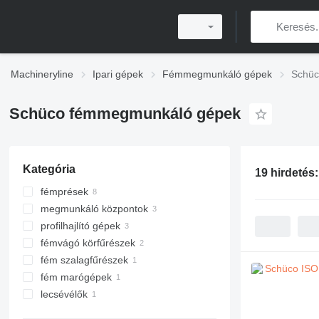
Machineryline
Ipari gépek
Fémmegmunkáló gépek
Schüc
Schüco fémmegmunkáló gépek
Kategória
19 hirdetés
fémprések
megmunkáló központok
nyomóprések
profilhajlító gépek
turret lyukasztó prések
fémvágó körfűrészek
fém szalagfűrészek
fém marógépek
lecsévélők