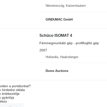
Németország, Kaiserslautern
GINDUMAC GmbH
Schüco ISOMAT 4
Fémmegmunkáló gép - profilhajlító gép
2007
Hollandia, Haaksbergen
Dome Auctions
viden a portálunkat?
 hirdetési oldala
k értékesítője
k gyártója
álasz