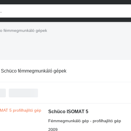
o fémmegmunkáló gépek
:
Schüco fémmegmunkáló gépek
Schüco ISOMAT 5
Fémmegmunkáló gép - profilhajlító gép
2009