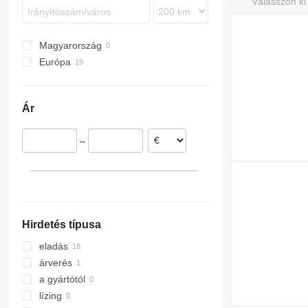
Válasszon ki
Magyarország
Európa
Németország
Belgium
Ár
Hollandia
–
Hirdetés típusa
eladás
árverés
a gyártótól
lízing