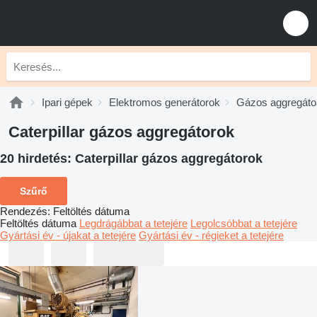
Ipari gépek
Elektromos generátorok
Gázos aggregáto
Caterpillar gázos aggregátorok
20 hirdetés:
Caterpillar gázos aggregátorok
Szűrő
Rendezés
:
Feltöltés dátuma
Feltöltés dátuma
Legdrágábbat a tetejére
Legolcsóbbat a tetejére
Gyártási év - újakat a tetejére
Gyártási év - régieket a tetejére