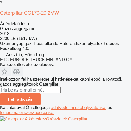
2
Caterpillar CG170-20 2MW
Ár érdeklődésre
Gázos aggregátor
2018
2200 LE (1617 kW)
Üzemanyag
gáz
Típus
állandó
Hűtőrendszer
folyadék hűtéses
Feszültség
400
Ausztria, Hörsching
ETC EUROPE TRUCK FINLAND OY
Kapcsolatfelvétel az eladóval
Iratkozzon fel ha szeretne új hirdetéseket kapni ebből a rovatból.
gázos aggregátorok
Caterpillar
Feliratkozás
Kattintásával Ön elfogadja
adatvédelmi szabályzatunkat
és
felhasználói szerződésünket
.
A következő részletei: Caterpillar