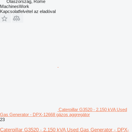
Olaszország, Rome
MachinesWork
Kapcsolatfelvétel az eladóval
Caterpillar G3520 - 2.150 kVA Used
Gas Generator - DPX-12668 gázos aggregátor
23
Caterpillar G3520 - 2.150 kVA Used Gas Generator - DPX-