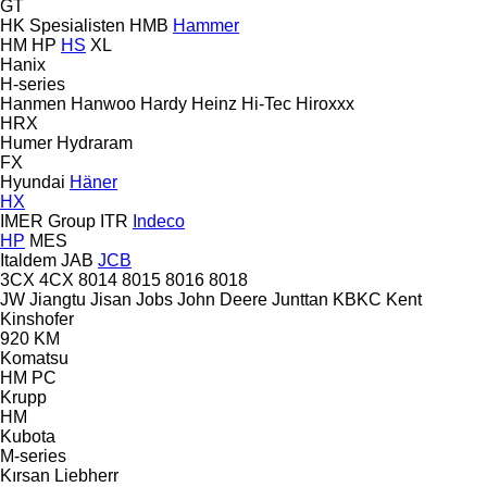
GT
HK Spesialisten
HMB
Hammer
HM
HP
HS
XL
Hanix
H-series
Hanmen
Hanwoo
Hardy
Heinz
Hi-Tec
Hiroxxx
HRX
Humer
Hydraram
FX
Hyundai
Häner
HX
IMER Group
ITR
Indeco
HP
MES
Italdem
JAB
JCB
3CX
4CX
8014
8015
8016
8018
JW
Jiangtu
Jisan
Jobs
John Deere
Junttan
KBKC
Kent
Kinshofer
920
KM
Komatsu
HM
PC
Krupp
HM
Kubota
M-series
Kırsan
Liebherr