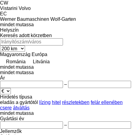
CW
Vistarini
Volvo
EC
Werner Baumaschinen
Wolf-Garten
mindet mutassa
Helyszín
Keresés adott körzetben
Magyarország
Európa
Románia
Litvánia
mindet mutassa
mindet mutassa
Ár
–
Hirdetés típusa
eladás
a gyártótól
lízing
hitel
részletekben
felár ellenében
csere
átváltás
mindet mutassa
Gyártási év
–
Jellemzők