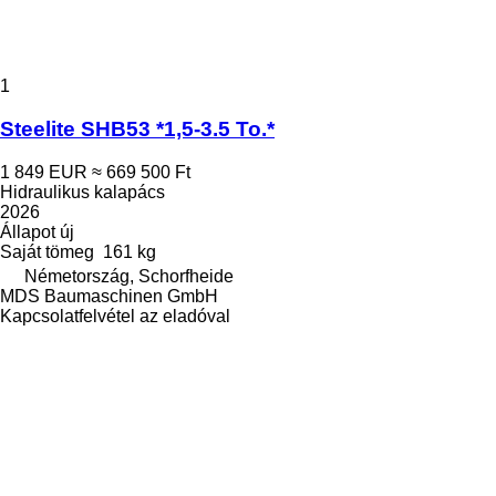
1
Steelite SHB53 *1,5-3.5 To.*
1 849 EUR
≈ 669 500 Ft
Hidraulikus kalapács
2026
Állapot
új
Saját tömeg
161 kg
Németország, Schorfheide
MDS Baumaschinen GmbH
Kapcsolatfelvétel az eladóval