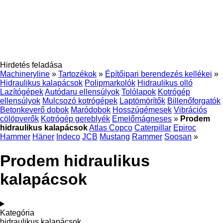
Hirdetés feladása
Machineryline
»
Tartozékok
»
Építőipari berendezés kellékei
»
Hidraulikus kalapácsok
Polipmarkolók
Hidraulikus olló
Lazítógépek
Autódaru ellensúlyok
Tolólapok
Kotrógép
ellensúlyok
Mulcsozó kotrógépek
Laptömörítők
Billenőforgatók
Betonkeverő dobok
Maródobok
Hosszúgémesek
Vibrációs
cölöpverők
Kotrógép gereblyék
Emelőmágneses
»
Prodem
hidraulikus kalapácsok
Atlas Copco
Caterpillar
Epiroc
Hammer
Häner
Indeco
JCB
Mustang
Rammer
Soosan
»
Prodem hidraulikus
kalapácsok
Kategória
hidraulikus kalapácsok