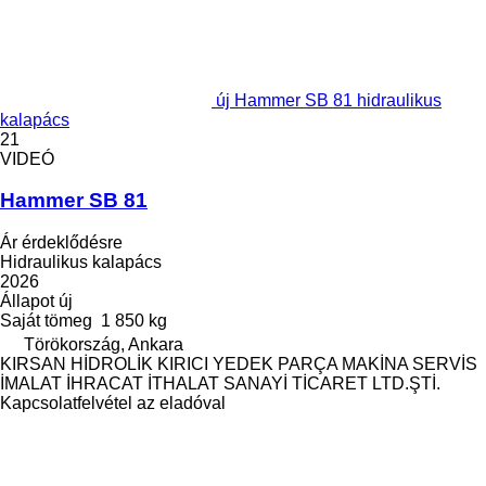
új Hammer SB 81 hidraulikus
kalapács
21
VIDEÓ
Hammer SB 81
Ár érdeklődésre
Hidraulikus kalapács
2026
Állapot
új
Saját tömeg
1 850 kg
Törökország, Ankara
KIRSAN HİDROLİK KIRICI YEDEK PARÇA MAKİNA SERVİS
İMALAT İHRACAT İTHALAT SANAYİ TİCARET LTD.ŞTİ.
Kapcsolatfelvétel az eladóval