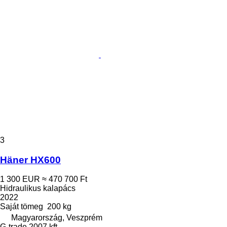
3
Häner HX600
1 300 EUR
≈ 470 700 Ft
Hidraulikus kalapács
2022
Saját tömeg
200 kg
Magyarország, Veszprém
G-trade 2007 kft.