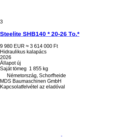
3
Steelite SHB140 * 20-26 To.*
9 980 EUR
≈ 3 614 000 Ft
Hidraulikus kalapács
2026
Állapot
új
Saját tömeg
1 855 kg
Németország, Schorfheide
MDS Baumaschinen GmbH
Kapcsolatfelvétel az eladóval