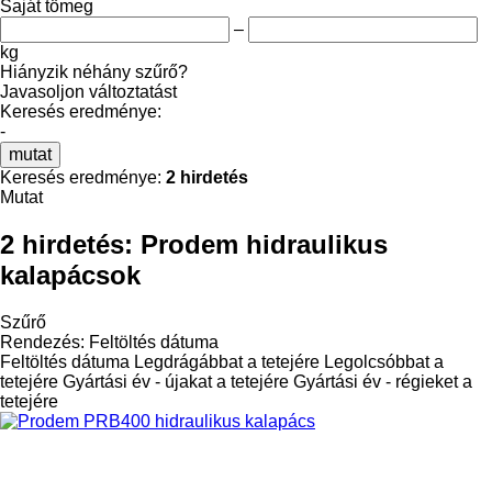
Saját tömeg
–
kg
Hiányzik néhány szűrő?
Javasoljon változtatást
Keresés eredménye:
-
mutat
Keresés eredménye:
2 hirdetés
Mutat
2 hirdetés:
Prodem hidraulikus
kalapácsok
Szűrő
Rendezés
:
Feltöltés dátuma
Feltöltés dátuma
Legdrágábbat a tetejére
Legolcsóbbat a
tetejére
Gyártási év - újakat a tetejére
Gyártási év - régieket a
tetejére