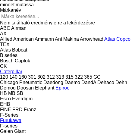
mindet mutassa
Márkanév
Nem található eredmény erre a lekérdezésre
ABC
Airman
AX
Allied
American
Ammann
Ant Makina
Arrowhead
Atlas Copco
TEX
Atlas
Bobcat
B series
Bosch
Captok
CK
Caterpillar
120
140
160
301
302
312
313
315
322
365
GC
Chicago Pneumatic
Daedong
Daemo
DandA
Dehaco
Dehn
Demoq
Doosan
Elephant
Epiroc
HB
MB
SB
Esco
Everdigm
EHB
FINE
FRD
Franz
F-Series
Furukawa
F-series
Galen
Giant