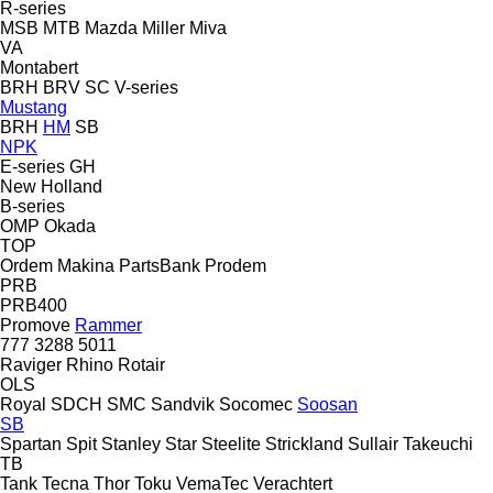
R-series
MSB
MTB
Mazda
Miller
Miva
VA
Montabert
BRH
BRV
SC
V-series
Mustang
BRH
HM
SB
NPK
E-series
GH
New Holland
B-series
OMP
Okada
TOP
Ordem Makina
PartsBank
Prodem
PRB
PRB400
Promove
Rammer
777
3288
5011
Raviger
Rhino
Rotair
OLS
Royal
SDCH
SMC
Sandvik
Socomec
Soosan
SB
Spartan
Spit
Stanley
Star
Steelite
Strickland
Sullair
Takeuchi
TB
Tank
Tecna
Thor
Toku
VemaTec
Verachtert