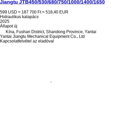
Jiangtu JTB450/530/680/750/1000/1400/1650
599 USD
≈ 187 700 Ft
≈ 518,40 EUR
Hidraulikus kalapács
2025
Állapot
új
Kína, Fushan District, Shandong Province, Yantai
Yantai Jiangtu Mechanical Equipment Co., Ltd
Kapcsolatfelvétel az eladóval