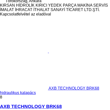
Törökország, Ankara
KIRSAN HİDROLİK KIRICI YEDEK PARÇA MAKİNA SERVİS
İMALAT İHRACAT İTHALAT SANAYİ TİCARET LTD.ŞTİ.
Kapcsolatfelvétel az eladóval
AXB TECHNOLOGY BRK68
hidraulikus kalapács
8
AXB TECHNOLOGY BRK68