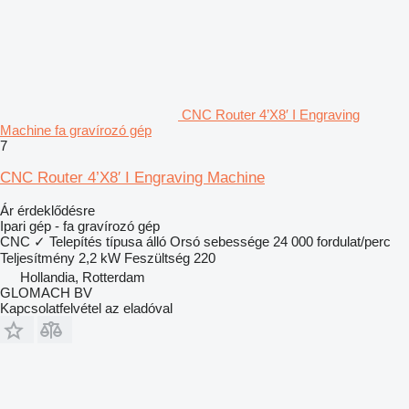
CNC Router 4’X8′ I Engraving
Machine fa gravírozó gép
7
CNC Router 4’X8′ I Engraving Machine
Ár érdeklődésre
Ipari gép - fa gravírozó gép
CNC
✓
Telepítés típusa
álló
Orsó sebessége
24 000 fordulat/perc
Teljesítmény
2,2 kW
Feszültség
220
Hollandia, Rotterdam
GLOMACH BV
Kapcsolatfelvétel az eladóval