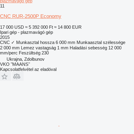
plazmavágó gép
11
CNC RUR-2500P Economy
17 000 USD
≈ 5 392 000 Ft
≈ 14 800 EUR
Ipari gép - plazmavágó gép
2015
CNC
✓
Munkasztal hossza
6 000 mm
Munkaasztal szélessége
2 000 mm
Lemez vastagság
1 mm
Haladási sebesség
12 000
mm/perc
Feszültség
230
Ukrajna, Zdolbunov
VKO "MAANS"
Kapcsolatfelvétel az eladóval