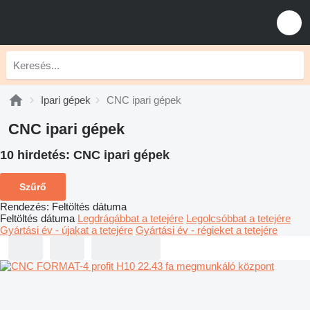
Ipari gépek
CNC ipari gépek
CNC ipari gépek
10 hirdetés:
CNC ipari gépek
Szűrő
Rendezés
:
Feltöltés dátuma
Feltöltés dátuma
Legdrágábbat a tetejére
Legolcsóbbat a tetejére
Gyártási év - újakat a tetejére
Gyártási év - régieket a tetejére