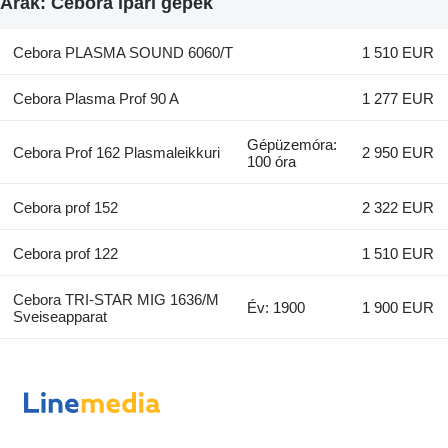
Árak: Cebora ipari gépek
Cebora PLASMA SOUND 6060/T
1 510 EUR
Cebora Plasma Prof 90 A
1 277 EUR
Gépüzemóra:
Cebora Prof 162 Plasmaleikkuri
2 950 EUR
100 óra
Cebora prof 152
2 322 EUR
Cebora prof 122
1 510 EUR
Cebora TRI-STAR MIG 1636/M
Év: 1900
1 900 EUR
Sveiseapparat