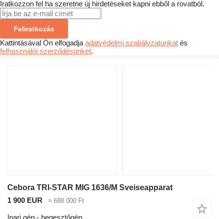
Iratkozzon fel ha szeretne új hirdetéseket kapni ebből a rovatból.
Feliratkozás
Kattintásával Ön elfogadja
adatvédelmi szabályzatunkat
és
felhasználói szerződésünket
.
Cebora TRI-STAR MIG 1636/M Sveiseapparat
1 900 EUR
≈ 688 000 Ft
Ipari gép - hegesztőgép