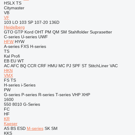
HSLX
TS
Citymaster
VB
VF
103 LO
103 SP
107-20
136D
Heidelberg
GTO
GTP
Kord
OHT
PM
QM
SM
Stahlfolder
Suprasetter
C-series
U-series
UWF
HFW
HYW
A-series
FXS
H-series
TS
Kal
Profi
EB
EU
WT
AC
AFC
BQ
CCR
CRF
HMU
MC
PJ
SPF
ST
StitchLiner
VAC
HKN
VMX
FS
TS
H-series
i-Series
PW
G-series
P-series
R-series
T-series
VHP
XHP
1600
550
8010
G-Series
FC
HF
KR
Kaeser
AS
BS
ESD
M-series
SK
SM
KKS