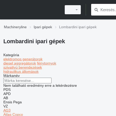
Machineryline
Ipari gépek
Lombardini ipari gépek
Lombardini ipari gépek
Kategória
elektromos generátorok
diesel aggregátorok
fénytornyok
szivattyú berendezések
hidraulikus állomások
Márkanév
Nem található eredmény erre a lekérdezésre
PDS
APD
AB
Ensis
Pega
VZ
AG3
Atlas Copco