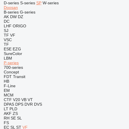
D-series
S-series
SP
W-series
Doosan
B-series
G-series
AK
DW
DZ
DC
LHF
ORIGO
SJ
TF
VF
VSC
TF
ESE
EZG
SureColor
LBM
P-series
700-series
Concept
FDT
Transit
HB
F-Line
EM
MCM
CTF
V20
VB
VT
DPAS
DPS
DVR
DVS
LT
PLD
AKF
ZS
RH
SE
SL
FS
EC
SL
ST
VF