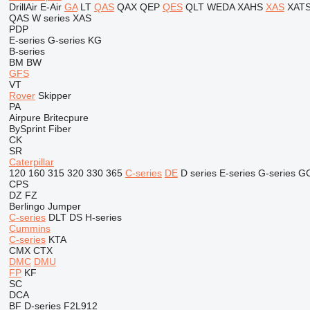
DrillAir
E-Air
GA
LT
QAS
QAX
QEP
QES
QLT
WEDA
XAHS
XAS
XAT
QAS
W series
XAS
PDP
E-series
G-series
KG
B-series
BM
BW
GFS
VT
Rover
Skipper
PA
Airpure
Britecpure
BySprint Fiber
CK
SR
Caterpillar
120
160
315
320
330
365
C-series
DE
D series
E-series
G-series
G
CPS
DZ
FZ
Berlingo
Jumper
C-series
DLT
DS
H-series
Cummins
C-series
KTA
CMX
CTX
DMC
DMU
FP
KF
SC
DCA
BF
D-series
F2L912