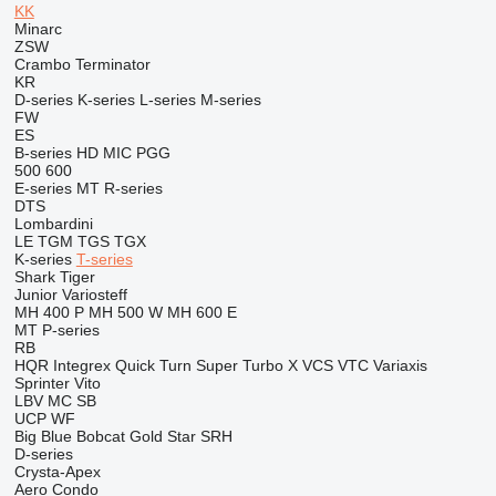
KK
Minarc
ZSW
Crambo
Terminator
KR
D-series
K-series
L-series
M-series
FW
ES
B-series
HD
MIC
PGG
500
600
E-series
MT
R-series
DTS
Lombardini
LE
TGM
TGS
TGX
K-series
T-series
Shark
Tiger
Junior
Variosteff
MH 400 P
MH 500 W
MH 600 E
MT
P-series
RB
HQR
Integrex
Quick Turn
Super Turbo X
VCS
VTC
Variaxis
Sprinter
Vito
LBV
MC
SB
UCP
WF
Big Blue
Bobcat
Gold Star
SRH
D-series
Crysta-Apex
Aero
Condo