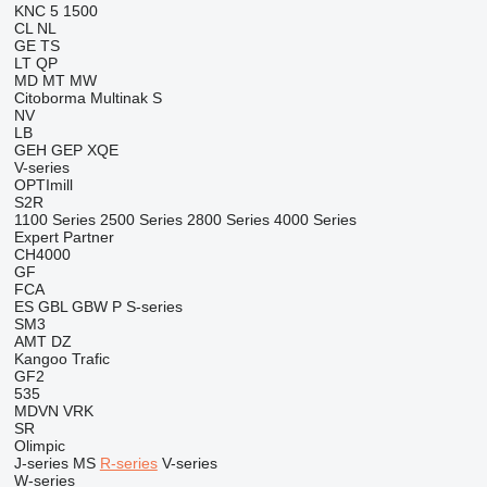
KNC 5 1500
CL
NL
GE
TS
LT
QP
MD
MT
MW
Citoborma
Multinak S
NV
LB
GEH
GEP
XQE
V-series
OPTImill
S2R
1100 Series
2500 Series
2800 Series
4000 Series
Expert
Partner
CH4000
GF
FCA
ES
GBL
GBW
P
S-series
SM3
AMT
DZ
Kangoo
Trafic
GF2
535
MDVN
VRK
SR
Olimpic
J-series
MS
R-series
V-series
W-series