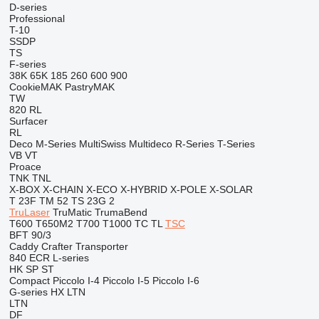
D-series
Professional
T-10
SSDP
TS
F-series
38K
65K
185
260
600
900
CookieMAK
PastryMAK
TW
820
RL
Surfacer
RL
Deco
M-Series
MultiSwiss
Multideco
R-Series
T-Series
VB
VT
Proace
TNK
TNL
X-BOX
X-CHAIN
X-ECO
X-HYBRID
X-POLE
X-SOLAR
T 23F
TM 52
TS 23G 2
TruLaser
TruMatic
TrumaBend
T600
T650M2
T700
T1000
TC
TL
TSC
BFT 90/3
Caddy
Crafter
Transporter
840
ECR
L-series
HK
SP
ST
Compact
Piccolo I-4
Piccolo I-5
Piccolo I-6
G-series
HX
LTN
LTN
DF