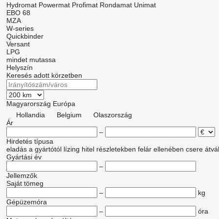
Hydromat
Powermat
Profimat
Rondamat
Unimat
EBO 68
MZA
W-series
Quickbinder
Versant
LPG
mindet mutassa
Helyszín
Keresés adott körzetben
Magyarország
Európa
Hollandia
Belgium
Olaszország
Ár
–
Hirdetés típusa
eladás
a gyártótól
lízing
hitel
részletekben
felár ellenében csere
átvá
Gyártási év
–
Jellemzők
Saját tömeg
–
kg
Gépüzemóra
–
óra