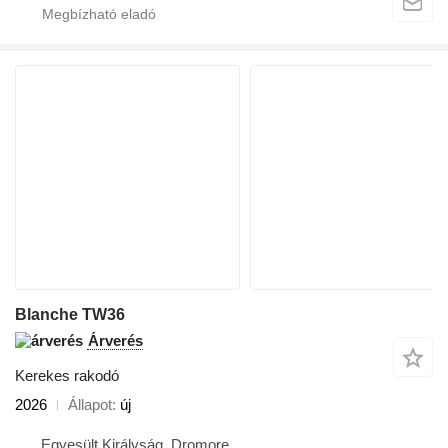
Blanche TW36
Árverés
Kerekes rakodó
2026
Állapot
új
Egyesült Királyság, Dromore