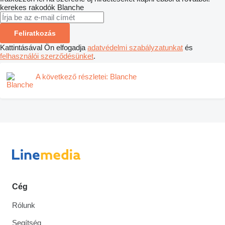
kerekes rakodók
Blanche
Feliratkozás
Kattintásával Ön elfogadja
adatvédelmi szabályzatunkat
és
felhasználói szerződésünket
.
A következő részletei: Blanche
Cég
Rólunk
Segítség