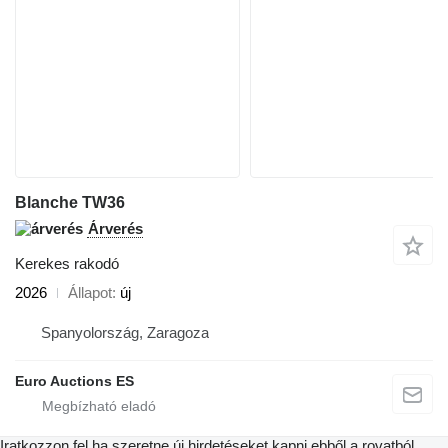
Blanche TW36
Árverés
Kerekes rakodó
2026
Állapot
új
Spanyolország, Zaragoza
Euro Auctions ES
Iratkozzon fel ha szeretne új hirdetéseket kapni ebből a rovatból.