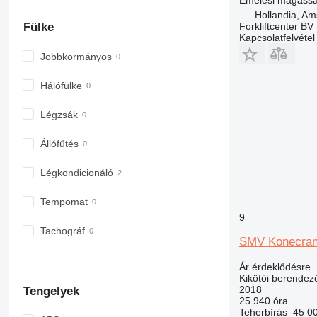
Hollandia, A
Forkliftcenter BV
Fülke
Kapcsolatfelvétel
Jobbkormányos
Hálófülke
Légzsák
Állófűtés
Légkondicionáló
Tempomat
9
Tachográf
SMV Konecran
Ár érdeklődésre
Kikötői berendez
2018
Tengelyek
25 940 óra
Teherbírás
45 0