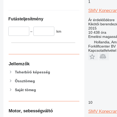
1
SMV Konecran
Futásteljesítmény
Ár érdeklődésre
Kikötői berendez
2015
–
km
10 438 óra
Emelési magass
Hollandia, A
Forkliftcenter BV
Kapcsolatfelvétel
Jellemzők
Teherbíró képesség
Össztömeg
Saját tömeg
10
Motor, sebességváltó
SMV Konecra