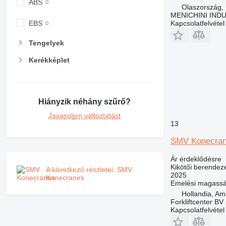
ABS
Olaszország, 
MENICHINI IND
EBS
Kapcsolatfelvétel
Tengelyek
Kerékképlet
Hiányzik néhány szűrő?
Javasoljon változtatást
13
SMV Konecran
Ár érdeklődésre
Kikötői berendez
A következő részletei: SMV
2025
Konecranes
Emelési magass
Hollandia, A
Forkliftcenter BV
Kapcsolatfelvétel