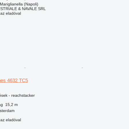
Mariglianella (Napoli)
USTRIALE & NAVALE SRL
 az eladóval
es 4632 TC5
ések - reachstacker
ág
15,2 m
msterdam
 az eladóval