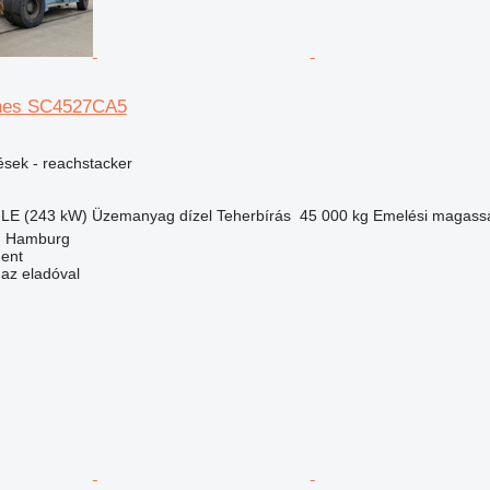
nes SC4527CA5
ések - reachstacker
 LE (243 kW)
Üzemanyag
dízel
Teherbírás
45 000 kg
Emelési magass
, Hamburg
ment
 az eladóval