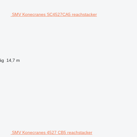
SMV Konecranes SC4527CA5 reachstacker
ág
14,7 m
SMV Konecranes 4527 CB5 reachstacker