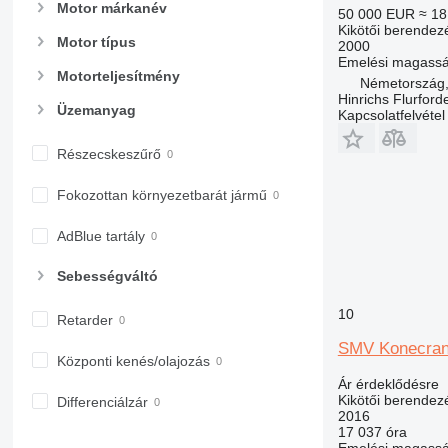
Motor márkanév
50 000 EUR
≈ 18
Kikötői berendez
Motor típus
2000
Emelési magass
Motorteljesítmény
Németország,
Hinrichs Flurfor
Üzemanyag
Kapcsolatfelvétel
Részecskeszűrő
Fokozottan környezetbarát jármű
AdBlue tartály
Sebességváltó
10
Retarder
SMV Konecran
Központi kenés/olajozás
Ár érdeklődésre
Kikötői berendez
Differenciálzár
2016
17 037 óra
Emelési magass