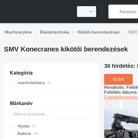
Machineryline
Raktártechnika
Kikötői berendezések
SMV 
SMV Konecranes kikötői berendezések
30 hirdetés:
Kategória
Szűrő
reachstackers
Rendezés
:
Feltö
Feltöltés dátuma
Futásteljesítmén
Márkanév
Hyster
HT
F378
CS
HMK
Kalmar
F478
RS