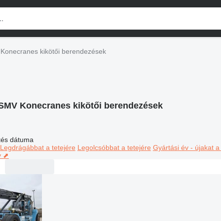
Konecranes kikötői berendezések
SMV Konecranes kikötői berendezések
ltés dátuma
Legdrágábbat a tetejére
Legolcsóbbat a tetejére
Gyártási év - újakat a
y ⬈