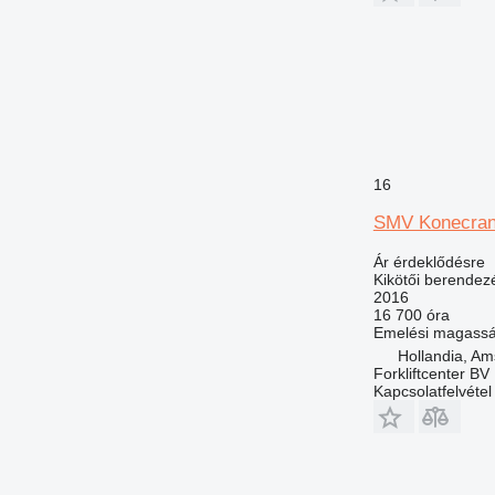
16
SMV Konecran
Ár érdeklődésre
Kikötői berendez
2016
16 700 óra
Emelési magass
Hollandia, A
Forkliftcenter BV
Kapcsolatfelvétel