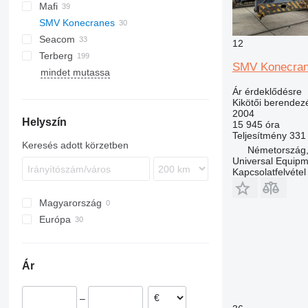
Mafi
F481
DRD
SMV
SMV Konecranes
F500
DRF
MT
200
ML1812R
RM
Seacom
DRG
R-series
4632 TC5
SRSC
12
Terberg
RTD
T-series
SC
RT
E-series
FM
SMV Konecra
mindet mutassa
TR
SMV
UT
TR
BC
TFC
SC4531
TT
TT
RT
Ár érdeklődésre
Kikötői berendez
TT
2004
Helyszín
YT
15 945 óra
Teljesítmény
331
Keresés adott körzetben
Németország
Universal Equip
Kapcsolatfelvétel
Magyarország
Európa
Hollandia
Dánia
Ár
Olaszország
Németország
–