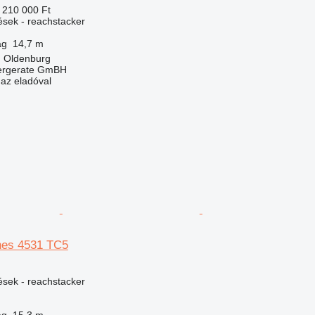
 210 000 Ft
ések - reachstacker
ág
14,7 m
 Oldenburg
dergerate GmBH
 az eladóval
es 4531 TC5
ések - reachstacker
ág
15,3 m