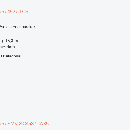
es 4527 TC5
ések - reachstacker
ág
15,3 m
msterdam
 az eladóval
nes SMV SC4537CAX5