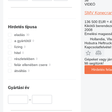
36
VIDEÓ
SMV Konecran
136 500 EUR
≈ 4
Kikötői berendez
Hirdetés típusa
2008
Emelési magass
eladás
Hollandia, Vl
a gyártótól
Hobutra Heftruck
lízing
Kapcsolatfelvétel
hitel
részletekben
Gépeket vagy jár
Mi segítünk!
felár ellenében csere
Hirdetés fel
átváltás
Gyártási év
–