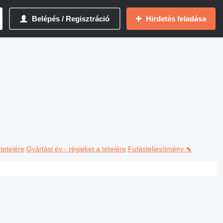
Belépés / Regisztráció
Hirdetés feladása
 tetejére
Gyártási év - régieket a tetejére
Futásteljesítmény ⬊