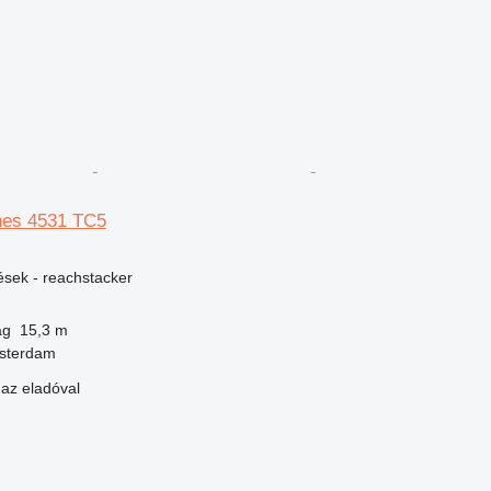
es 4531 TC5
ések - reachstacker
ág
15,3 m
msterdam
 az eladóval