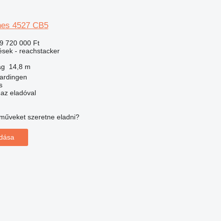
es 4527 CB5
9 720 000 Ft
ések - reachstacker
ág
14,8 m
aardingen
s
 az eladóval
műveket szeretne eladni?
adása