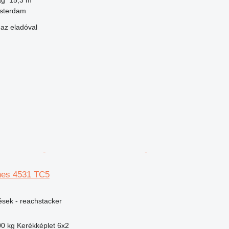
msterdam
 az eladóval
es 4531 TC5
ések - reachstacker
00 kg
Kerékképlet
6x2