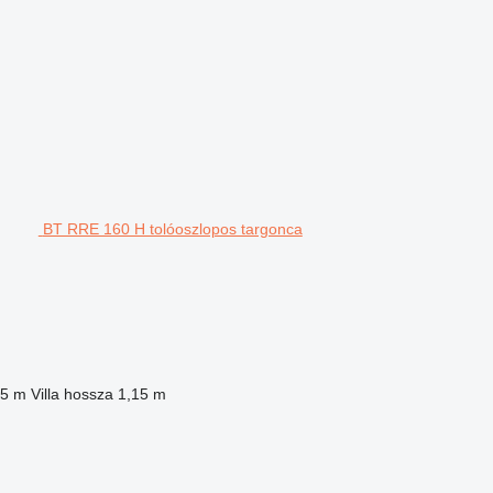
BT RRE 160 H tolóoszlopos targonca
,5 m
Villa hossza
1,15 m