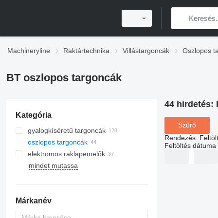
Machineryline
Raktártechnika
Villástargoncák
Oszlopos t
BT oszlopos targoncák
44 hirdetés:
Kategória
Szűrő
gyalogkíséretű targoncák
Rendezés
:
Feltö
oszlopos targoncák
Feltöltés dátuma
elektromos raklapemelők
mindet mutassa
Márkanév