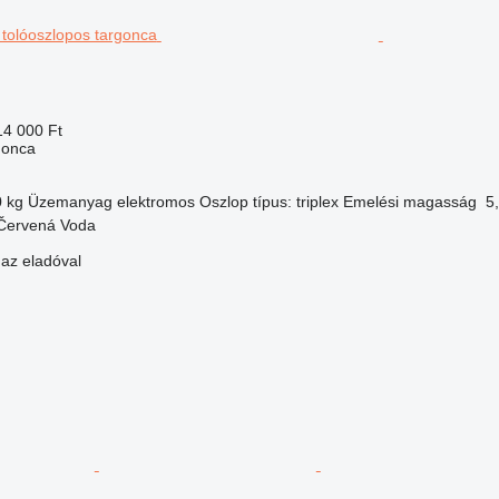
14 000 Ft
gonca
0 kg
Üzemanyag
elektromos
Oszlop típus:
triplex
Emelési magasság
5
Červená Voda
 az eladóval