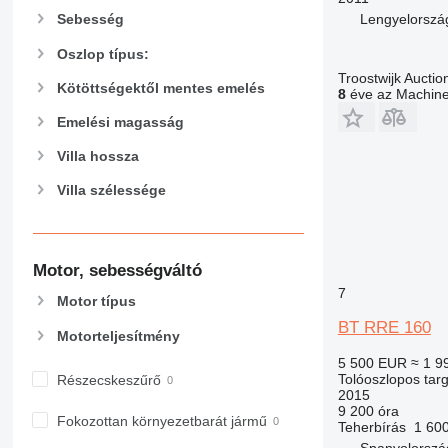
Lengyelorszá
Sebesség
Oszlop típus:
Troostwijk Auctio
Kötöttségektől mentes emelés
8
éve az Machiner
Emelési magasság
Villa hossza
Villa szélessége
Motor, sebességváltó
7
Motor típus
BT RRE 160
Motorteljesítmény
5 500 EUR
≈ 1 9
Tolóoszlopos tar
Részecskeszűrő
2015
9 200 óra
Fokozottan környezetbarát jármű
Teherbírás
1 60
Spanyolorszá