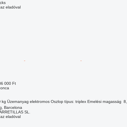
ucks
 az eladóval
36 000 Ft
gonca
0 kg
Üzemanyag
elektromos
Oszlop típus:
triplex
Emelési magasság
8
g, Barcelona
ARRETILLAS SL.
 az eladóval