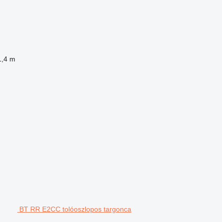
1,4 m
BT RR E2CC tolóoszlopos targonca