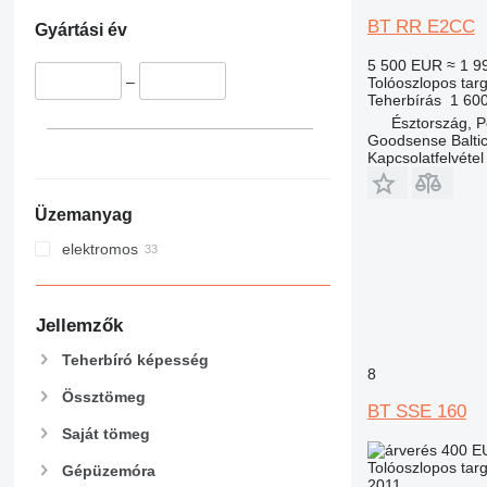
BT RR E2CC
Gyártási év
5 500 EUR
≈ 1 9
–
Tolóoszlopos tar
Teherbírás
1 60
Észtország, P
Goodsense Balti
Kapcsolatfelvétel
Üzemanyag
elektromos
Jellemzők
Teherbíró képesség
8
Össztömeg
BT SSE 160
Saját tömeg
400 
Tolóoszlopos tar
Gépüzemóra
2011