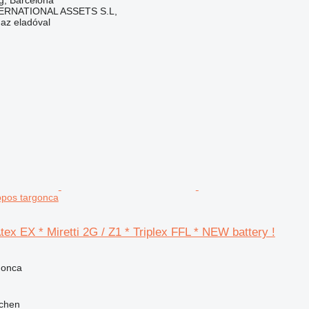
ERNATIONAL ASSETS S.L,
 az eladóval
lopos targonca
ex EX * Miretti 2G / Z1 * Triplex FFL * NEW battery !
gonca
jchen