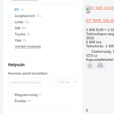
BT
UNS
10
Jungheinrich
FRE
NR
C-Series
ESR
VD
R-series
BT RRE 160 B
Linde
OP 1000 HSE
NSR
RS
EKS
DRF
FRE 270
Still
RR
ESC
D-series
XR
Neos
WR
2 800 EUR
≈ 1 0
Tolóoszlopos tar
Toyota
ETM
E-series
FM
RRB
2016
Yale
ETV
L-series
FV-X
RRE
RRE
RRB 2
6 858 óra
Teherbírás
1 60
mindet mutassa
MM
FXV
SPE
MR
RRB 3
RRE 140
Csehország, 
R-series
RRE 160
VZV.cz
S-series
RRE 200
Kapcsolatfelvétel
Helyszín
Keresés adott körzetben
Magyarország
Európa
Egyesült Királyság
5
Spanyolország