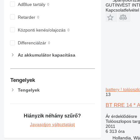
AdBlue tartály
GUTINVEST INT
Kapcsolatfelvétel
Retarder
Központi kenés/olajozás
Differenciálzár
Az akkumulátor kapacitása
Tengelyek
battery ! tolóosz
Tengelyek
13
BT RRE 14 * At
Hiányzik néhány szűrő?
Ár érdeklődésre
Tolóoszlopos tar
Javasoljon változtatást
2011
6 313 óra
Hollandia, Wi