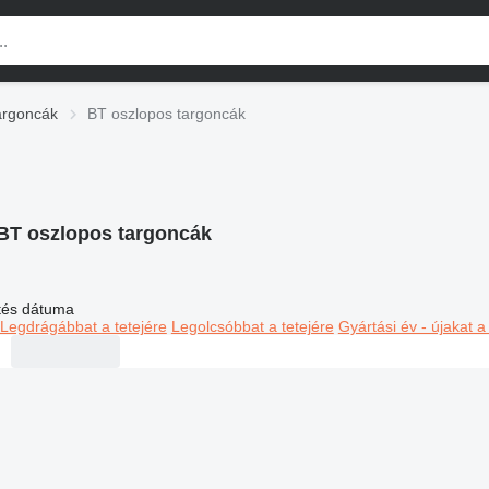
argoncák
BT oszlopos targoncák
BT oszlopos targoncák
ltés dátuma
Legdrágábbat a tetejére
Legolcsóbbat a tetejére
Gyártási év - újakat a