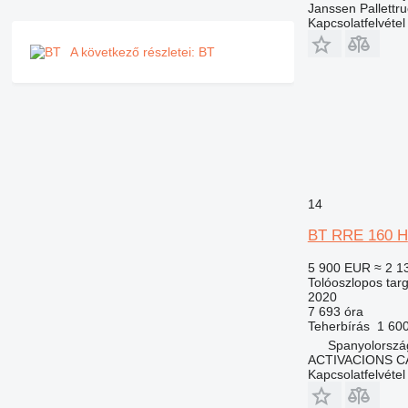
Janssen Pallettr
Kapcsolatfelvétel
A következő részletei: BT
14
BT RRE 160 H
5 900 EUR
≈ 2 1
Tolóoszlopos tar
2020
7 693 óra
Teherbírás
1 60
Spanyolorszá
ACTIVACIONS C
Kapcsolatfelvétel