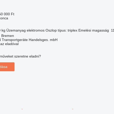
50 000 Ft
gonca
0 kg
Üzemanyag
elektromos
Oszlop típus:
triplex
Emelési magasság
1
, Bremen
Transportgeräte Handelsges. mbH
 az eladóval
műveket szeretne eladni?
adása