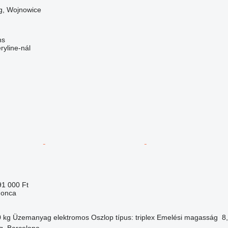
g, Wojnowice
ns
yline-nál
91 000 Ft
gonca
0 kg
Üzemanyag
elektromos
Oszlop típus:
triplex
Emelési magasság
8
g, Barcelona