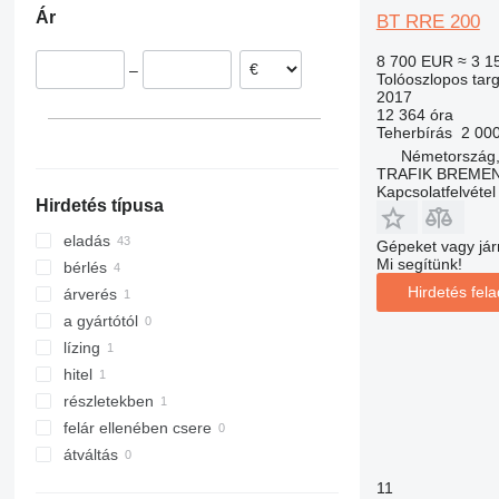
Ár
BT RRE 200
Németország
Csehország
8 700 EUR
≈ 3 1
–
Hollandia
Tolóoszlopos tar
2017
Lengyelország
12 364 óra
Észtország
Teherbírás
2 00
Németország
Norvégia
TRAFIK BREMEN 
mindet mutassa
Kapcsolatfelvétel
Hirdetés típusa
eladás
Gépeket vagy jár
Mi segítünk!
bérlés
Hirdetés fel
árverés
a gyártótól
lízing
hitel
részletekben
felár ellenében csere
átváltás
11