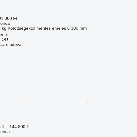
91 000 Ft
gonca
0 kg
Kötöttségektől mentes emelés
6 300 mm
eetri
c OÜ
 az eladóval
EUR
≈ 144 800 Ft
gonca