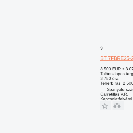
9
BT 7FBRE25-
8 500 EUR
≈ 3 0
Tolóoszlopos tar
3 750 óra
Teherbírás
2 50
Spanyolorszá
Carretillas V.R.
Kapcsolatfelvétel