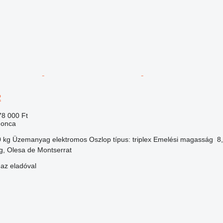
2
78 000 Ft
gonca
0 kg
Üzemanyag
elektromos
Oszlop típus:
triplex
Emelési magasság
8
g, Olesa de Montserrat
 az eladóval