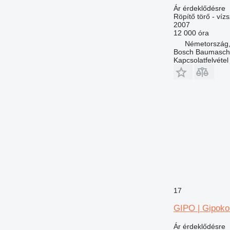
Ár érdeklődésre
Röpítő törő - víz
2007
12 000 óra
Németország,
Bosch Baumasc
Kapcsolatfelvétel
17
GIPO | Gipok
Ár érdeklődésre