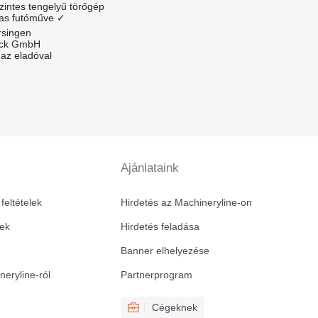
szintes tengelyű törőgép
as futóműve
✓
rsingen
uck GmbH
 az eladóval
Ajánlataink
feltételek
Hirdetés az Machineryline-on
vek
Hirdetés feladása
Banner elhelyezése
eryline-ról
Partnerprogram
Cégeknek