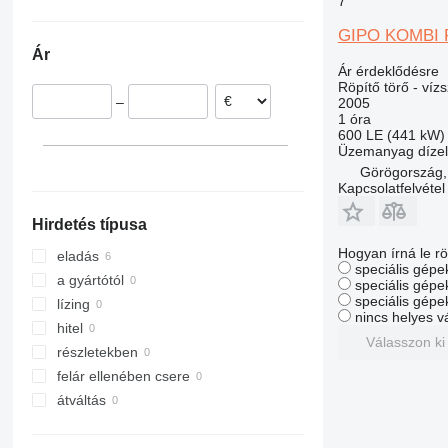
7
Franciaország
GIPO KOMBI 
Svájc
Ár
Görögország
Ár érdeklődésre
Írország
Röpítő törő - víz
–
2005
Németország
1 óra
600 LE (441 kW)
Üzemanyag
dízel
Görögország,
Kapcsolatfelvétel
Hirdetés típusa
Hogyan írná le rö
eladás
speciális gépek
a gyártótól
speciális gépe
speciális gépe
lízing
nincs helyes v
hitel
Válasszon ki
részletekben
felár ellenében csere
átváltás