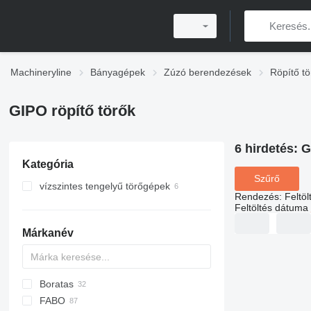
Machineryline
Bányagépek
Zúzó berendezések
Röpítő tö
GIPO röpítő törők
6 hirdetés:
G
Kategória
Szűrő
vízszintes tengelyű törőgépek
Rendezés
:
Feltö
Feltöltés dátuma
Márkanév
Boratas
FABO
60
C-series