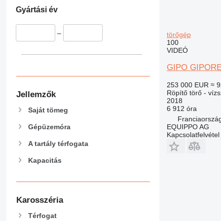
Gyártási év
–
törőgép
100
VIDEÓ
GIPO GIPORE
253 000 EUR
≈ 9
Röpítő törő - víz
Jellemzők
2018
6 912 óra
Saját tömeg
Franciaország
EQUIPPO AG
Gépüzemóra
Kapcsolatfelvétel
A tartály térfogata
Kapacitás
Karosszéria
Térfogat