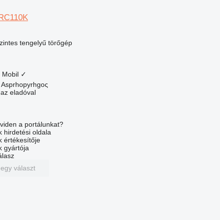
RC110K
szintes tengelyű törőgép
Mobil
✓
 Asprhopyrhgoς
 az eladóval
viden a portálunkat?
 hirdetési oldala
k értékesítője
k gyártója
álasz
 egy választ