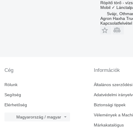
Röpítő törő - víz
Mobil
✓
Lánctalp
Svájc, Othma
Agron Haxha Tr
Kapcsolatfelvétel
Cég
Információk
Rólunk
Általános szerződési 
Segítség
Adatvédelmi irányel
Elérhetőség
Biztonsági tippek
Vélemények a Machin
Magyarország / magyar
Márkakatalógus