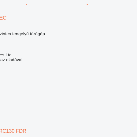
REC
szintes tengelyű törőgép
es Ltd
 az eladóval
RC130 FDR