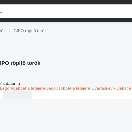
rők
GIPO röpítő törők
IPO röpítő törők
ltés dátuma
Legdrágábbat a tetejére
Legolcsóbbat a tetejére
Gyártási év - újakat a