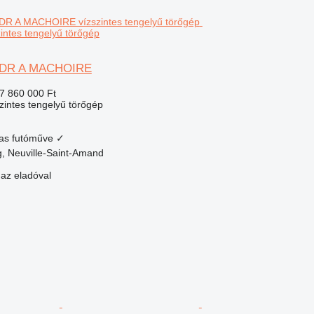
ntes tengelyű törőgép
FDR A MACHOIRE
7 860 000 Ft
szintes tengelyű törőgép
as futóműve
✓
, Neuville-Saint-Amand
 az eladóval