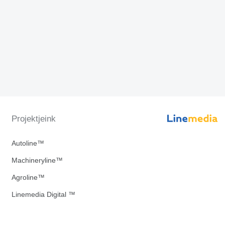
Projektjeink
Autoline™
Machineryline™
Agroline™
Linemedia Digital ™