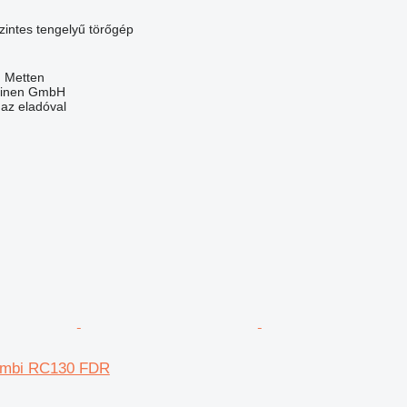
szintes tengelyű törőgép
 Metten
hinen GmbH
 az eladóval
ombi RC130 FDR