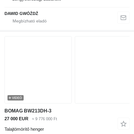
DAWID GWÓŹDŹ
VIDEÓ
BOMAG BW213DH-3
27 000 EUR
≈ 9 776 000 Ft
Talajtömörítő henger