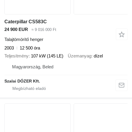
Caterpillar CS583C
24 900 EUR
≈ 9 016 000 Ft
Talajtömörítő henger
2003
12 500 óra
Teljesítmény
107 kW (145 LE)
Üzemanyag
dízel
Magyarország, Beled
Szalai DÓZER Kft.