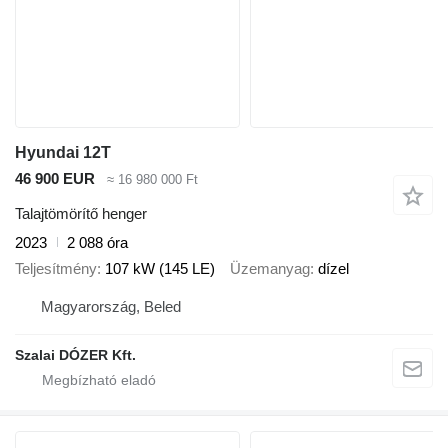
Hyundai 12T
46 900 EUR
≈ 16 980 000 Ft
Talajtömörítő henger
2023
2 088 óra
Teljesítmény
107 kW (145 LE)
Üzemanyag
dízel
Magyarország, Beled
Szalai DÓZER Kft.