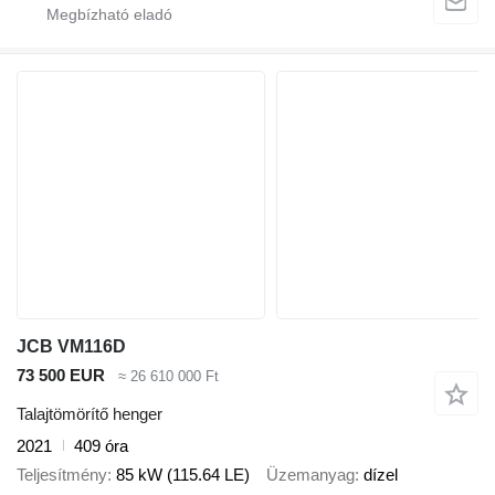
JCB VM116D
73 500 EUR
≈ 26 610 000 Ft
Talajtömörítő henger
2021
409 óra
Teljesítmény
85 kW (115.64 LE)
Üzemanyag
dízel