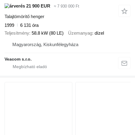
21 900 EUR
≈ 7 930 000 Ft
Talajtömörítő henger
1999
6 131 óra
Teljesítmény
58.8 kW (80 LE)
Üzemanyag
dízel
Magyarország, Kiskunfélegyháza
Veacom s.r.o.