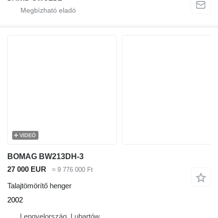
VIDEÓ
BOMAG BW213DH-3
27 000 EUR
≈ 9 776 000 Ft
Talajtömörítő henger
2002
Lengyelország, Lubartów