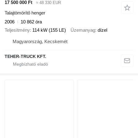
17 500 000 Ft
≈ 48 330 EUR
Talajtömörítő henger
2006
10 862 óra
Teljesítmény
114 kW (155 LE)
Üzemanyag
dízel
Magyarország, Kecskemét
TEHER-TRUCK KFT.