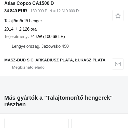
Atlas Copco CA1500 D
34 840 EUR
150 000 PLN
≈ 12 610 000 Ft
Talajtömörítő henger
2014
2 126 óra
Teljesítmény
74 kW (100.68 LE)
Lengyelország, Jazowsko 490
MASZ-BUD S.C. ARKADIUSZ PLATA, ŁUKASZ PLATA
Más gyártók a "Talajtömörítő hengerek"
részben