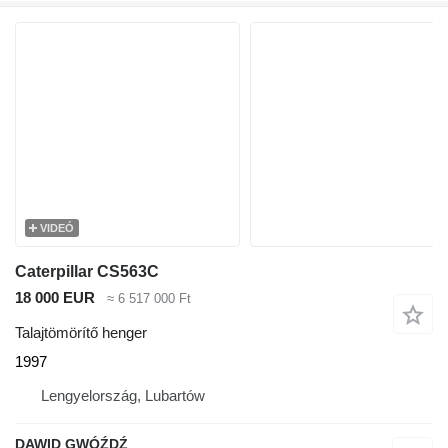
VIDEÓ
Caterpillar CS563C
18 000 EUR
≈ 6 517 000 Ft
Talajtömörítő henger
1997
Lengyelország, Lubartów
DAWID GWÓŹDŹ