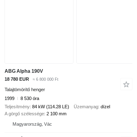
ABG Alpha 190V
18 780 EUR
≈ 6 800 000 Ft
Talajtömörítő henger
1999
8 530 óra
Teljesítmény
84 kW (114.28 LE)
Üzemanyag
dízel
A görgő szélessége
2 100 mm
Magyarország, Vác