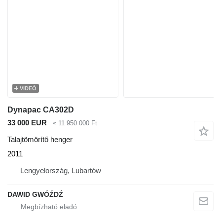
VIDEÓ
Dynapac CA302D
33 000 EUR
≈ 11 950 000 Ft
Talajtömörítő henger
2011
Lengyelország, Lubartów
DAWID GWÓŹDŹ