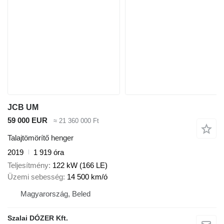
JCB UM
59 000 EUR
≈ 21 360 000 Ft
Talajtömörítő henger
2019
1 919 óra
Teljesítmény
122 kW (166 LE)
Üzemi sebesség
14 500 km/ó
Magyarország, Beled
Szalai DÓZER Kft.