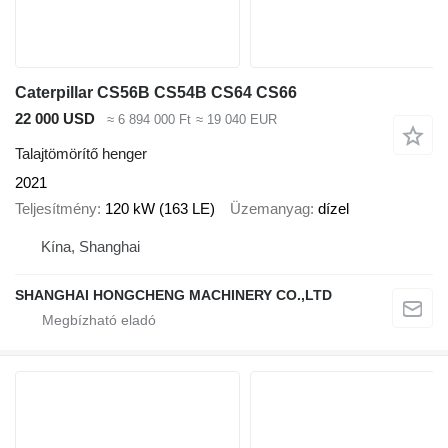
Caterpillar CS56B CS54B CS64 CS66
22 000 USD
≈ 6 894 000 Ft
≈ 19 040 EUR
Talajtömörítő henger
2021
Teljesítmény
120 kW (163 LE)
Üzemanyag
dízel
Kína, Shanghai
SHANGHAI HONGCHENG MACHINERY CO.,LTD