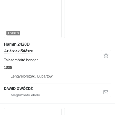
VIDEÓ
Hamm 2420D
Ár érdeklődésre
Talajtömörítő henger
1998
Lengyelország, Lubartów
DAWID GWÓŹDŹ