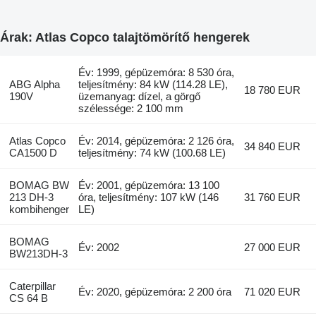
Árak: Atlas Copco talajtömörítő hengerek
Év: 1999, gépüzemóra: 8 530 óra,
ABG Alpha
teljesítmény: 84 kW (114.28 LE),
18 780 EUR
190V
üzemanyag: dízel, a görgő
szélessége: 2 100 mm
Atlas Copco
Év: 2014, gépüzemóra: 2 126 óra,
34 840 EUR
CA1500 D
teljesítmény: 74 kW (100.68 LE)
BOMAG BW
Év: 2001, gépüzemóra: 13 100
213 DH-3
óra, teljesítmény: 107 kW (146
31 760 EUR
kombihenger
LE)
BOMAG
Év: 2002
27 000 EUR
BW213DH-3
Caterpillar
Év: 2020, gépüzemóra: 2 200 óra
71 020 EUR
CS 64 B