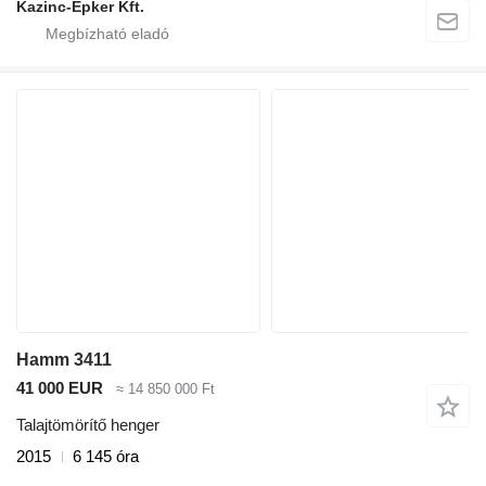
Kazinc-Épker Kft.
Hamm 3411
41 000 EUR
≈ 14 850 000 Ft
Talajtömörítő henger
2015
6 145 óra