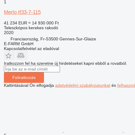
1
Merlo tf33-7-115
41 234 EUR
≈ 14 930 000 Ft
Teleszkópos kerekes rakodó
2020
Franciaország, Fr-53500 Gennes-Sur-Glaize
E-FARM GmbH
Kapcsolatfelvétel az eladóval
Iratkozzon fel ha szeretne új hirdetéseket kapni ebből a rovatból.
Feliratkozás
Kattintásával Ön elfogadja
adatvédelmi szabályzatunkat
és
felhaszn