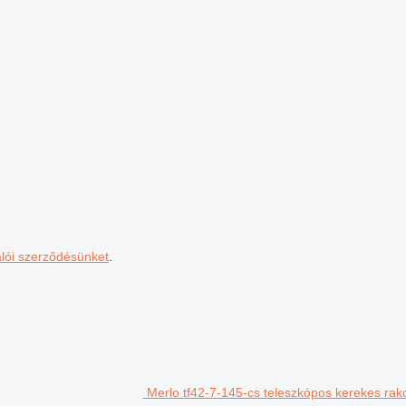
álói szerződésünket
.
Merlo tf42-7-145-cs teleszkópos kerekes rak