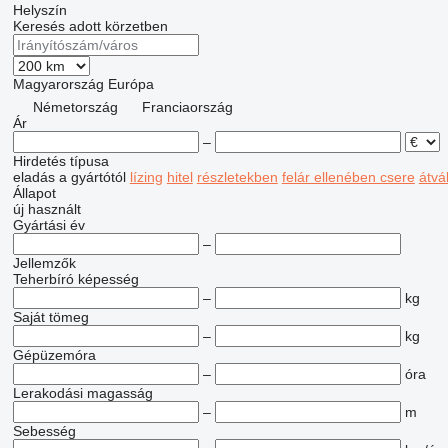
Helyszín
Keresés adott körzetben
Magyarország
Európa
Németország
Franciaország
Ár
–
Hirdetés típusa
eladás
a gyártótól
lízing
hitel
részletekben
felár ellenében csere
átvá
Állapot
új
használt
Gyártási év
–
Jellemzők
Teherbíró képesség
–
kg
Saját tömeg
–
kg
Gépüzemóra
–
óra
Lerakodási magasság
–
m
Sebesség