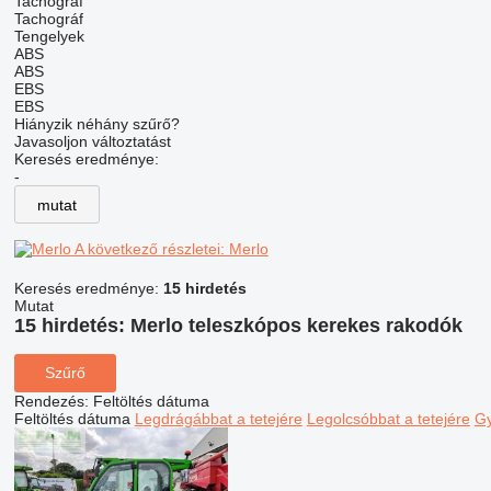
Tachográf
Tachográf
Tengelyek
ABS
ABS
EBS
EBS
Hiányzik néhány szűrő?
Javasoljon változtatást
Keresés eredménye:
-
mutat
A következő részletei: Merlo
Keresés eredménye:
15 hirdetés
Mutat
15 hirdetés:
Merlo teleszkópos kerekes rakodók
Szűrő
Rendezés
:
Feltöltés dátuma
Feltöltés dátuma
Legdrágábbat a tetejére
Legolcsóbbat a tetejére
Gy