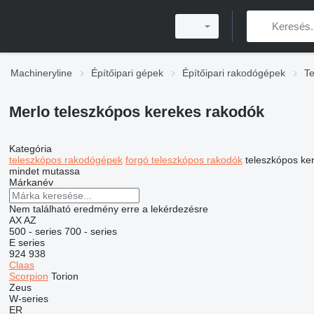
Machineryline
Építőipari gépek
Építőipari rakodógépek
Te
Merlo teleszkópos kerekes rakodók
Kategória
teleszkópos rakodógépek
forgó teleszkópos rakodók
teleszkópos ke
mindet mutassa
Márkanév
Nem található eredmény erre a lekérdezésre
AX
AZ
500 - series
700 - series
E series
924
938
Claas
Scorpion
Torion
Zeus
W-series
ER