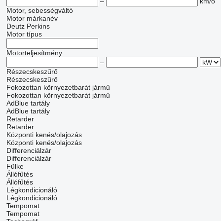
–
km/ó
Motor, sebességváltó
Motor márkanév
Deutz
Perkins
Motor típus
Motorteljesítmény
–
Részecskeszűrő
Részecskeszűrő
Fokozottan környezetbarát jármű
Fokozottan környezetbarát jármű
AdBlue tartály
AdBlue tartály
Retarder
Retarder
Központi kenés/olajozás
Központi kenés/olajozás
Differenciálzár
Differenciálzár
Fülke
Állófűtés
Állófűtés
Légkondicionáló
Légkondicionáló
Tempomat
Tempomat