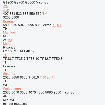
G1200
G2700
G5000
V-series
ZW
JCB
407
531
532
535
550
560
TM
3200
3800
Kramer
580
5035
5040
5095
8085
Allrad
KL
KT
TH
Manitou
MT
AS
AX
Merlo
P-series
P27.6
P40.14
P40.17
TF
TF33.7
TF35.7
TF38.10
TF42.7
TF50.8
TH
F-series
TL
Schäffer
2028
3650
6680 T
8610 T
8620 T
TL
WL
Weidemann
2080
3070
3080
4070
4080
5080
9080
T-series
AR
Mini
WL
mindet mutassa