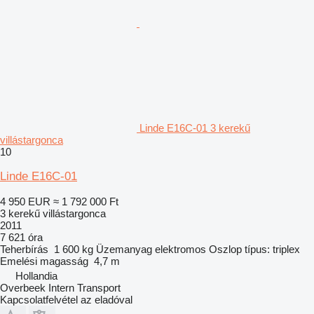
Linde E16C-01 3 kerekű
villástargonca
10
Linde E16C-01
4 950 EUR
≈ 1 792 000 Ft
3 kerekű villástargonca
2011
7 621 óra
Teherbírás
1 600 kg
Üzemanyag
elektromos
Oszlop típus:
triplex
Emelési magasság
4,7 m
Hollandia
Overbeek Intern Transport
Kapcsolatfelvétel az eladóval