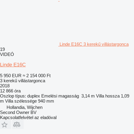
Linde E16C 3 kerekű villástargonca
19
VIDEÓ
Linde E16C
5 950 EUR
≈ 2 154 000 Ft
3 kerekű villástargonca
2018
12 866 óra
Oszlop típus:
duplex
Emelési magasság
3,14 m
Villa hossza
1,09
m
Villa szélessége
940 mm
Hollandia, Wijchen
Second Owner BV
Kapcsolatfelvétel az eladóval