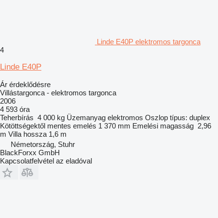
Linde E40P elektromos targonca
4
Linde E40P
Ár érdeklődésre
Villástargonca - elektromos targonca
2006
4 593 óra
Teherbírás
4 000 kg
Üzemanyag
elektromos
Oszlop típus:
duplex
Kötöttségektől mentes emelés
1 370 mm
Emelési magasság
2,96
m
Villa hossza
1,6 m
Németország, Stuhr
BlackForxx GmbH
Kapcsolatfelvétel az eladóval