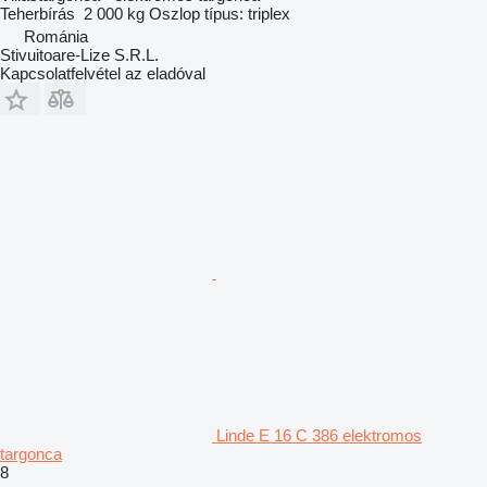
Teherbírás
2 000 kg
Oszlop típus:
triplex
Románia
Stivuitoare-Lize S.R.L.
Kapcsolatfelvétel az eladóval
Linde E 16 C 386 elektromos
targonca
8