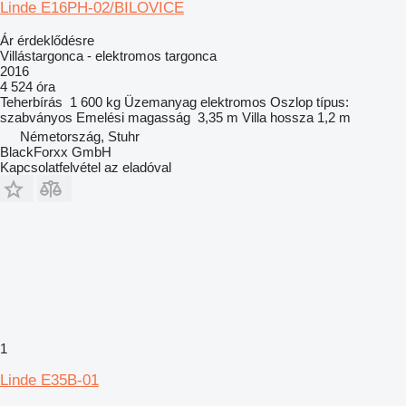
Linde E16PH-02/BILOVICE
Ár érdeklődésre
Villástargonca - elektromos targonca
2016
4 524 óra
Teherbírás
1 600 kg
Üzemanyag
elektromos
Oszlop típus:
szabványos
Emelési magasság
3,35 m
Villa hossza
1,2 m
Németország, Stuhr
BlackForxx GmbH
Kapcsolatfelvétel az eladóval
1
Linde E35B-01