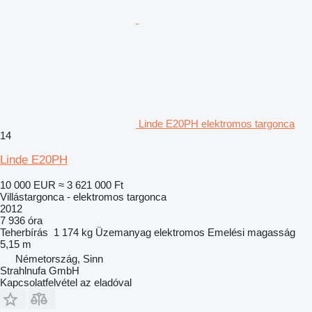
Linde E20PH elektromos targonca
14
Linde E20PH
10 000 EUR
≈ 3 621 000 Ft
Villástargonca - elektromos targonca
2012
7 936 óra
Teherbírás
1 174 kg
Üzemanyag
elektromos
Emelési magasság
5,15 m
Németország, Sinn
Strahlnufa GmbH
Kapcsolatfelvétel az eladóval