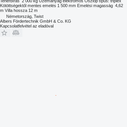
Teherbírás
2 000 kg
Üzemanyag
elektromos
Oszlop típus:
triplex
Kötöttségektől mentes emelés
1 500 mm
Emelési magasság
4,62
m
Villa hossza
12 m
Németország, Twist
Albers Fördertechnik GmbH & Co. KG
Kapcsolatfelvétel az eladóval