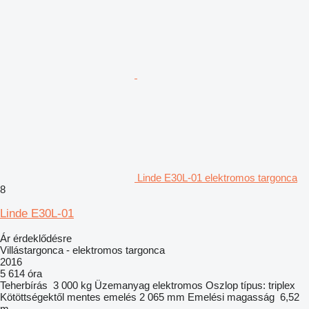
Linde E30L-01 elektromos targonca
8
Linde E30L-01
Ár érdeklődésre
Villástargonca - elektromos targonca
2016
5 614 óra
Teherbírás
3 000 kg
Üzemanyag
elektromos
Oszlop típus:
triplex
Kötöttségektől mentes emelés
2 065 mm
Emelési magasság
6,52
m