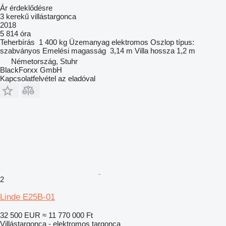
Ár érdeklődésre
3 kerekű villástargonca
2018
5 814 óra
Teherbírás
1 400 kg
Üzemanyag
elektromos
Oszlop típus:
szabványos
Emelési magasság
3,14 m
Villa hossza
1,2 m
Németország, Stuhr
BlackForxx GmbH
Kapcsolatfelvétel az eladóval
2
Linde E25B-01
32 500 EUR
≈ 11 770 000 Ft
Villástargonca - elektromos targonca