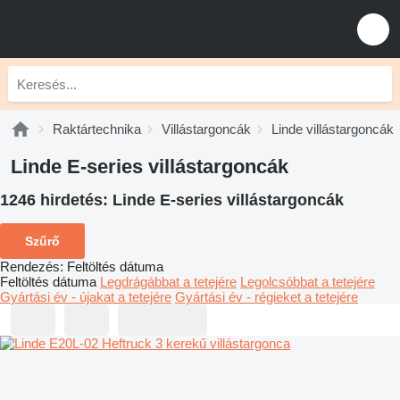
Raktártechnika
Villástargoncák
Linde villástargoncák
Linde E-series villástargoncák
1246 hirdetés:
Linde E-series villástargoncák
Szűrő
Rendezés
:
Feltöltés dátuma
Feltöltés dátuma
Legdrágábbat a tetejére
Legolcsóbbat a tetejére
Gyártási év - újakat a tetejére
Gyártási év - régieket a tetejére