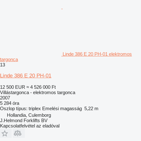
Linde 386 E 20 PH-01 elektromos
targonca
13
Linde 386 E 20 PH-01
12 500 EUR
≈ 4 526 000 Ft
Villástargonca - elektromos targonca
2007
5 284 óra
Oszlop típus:
triplex
Emelési magasság
5,22 m
Hollandia, Culemborg
J.Helmond Forklifts BV
Kapcsolatfelvétel az eladóval