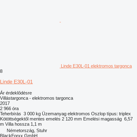
Linde E30L-01 elektromos targonca
8
Linde E30L-01
Ár érdeklődésre
Villástargonca - elektromos targonca
2017
2 966 óra
Teherbírás
3 000 kg
Üzemanyag
elektromos
Oszlop típus:
triplex
Kötöttségektől mentes emelés
2 120 mm
Emelési magasság
6,57
m
Villa hossza
1,1 m
Németország, Stuhr
BlackForxx GmbH