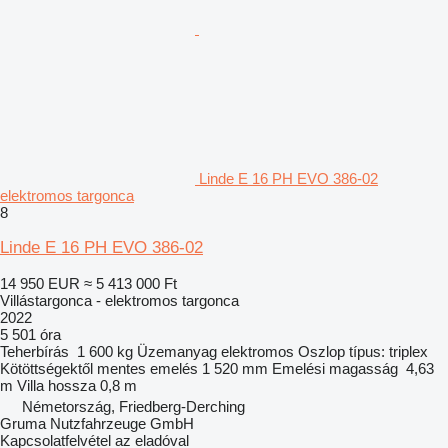
Linde E 16 PH EVO 386-02
elektromos targonca
8
Linde E 16 PH EVO 386-02
14 950 EUR
≈ 5 413 000 Ft
Villástargonca - elektromos targonca
2022
5 501 óra
Teherbírás
1 600 kg
Üzemanyag
elektromos
Oszlop típus:
triplex
Kötöttségektől mentes emelés
1 520 mm
Emelési magasság
4,63
m
Villa hossza
0,8 m
Németország, Friedberg-Derching
Gruma Nutzfahrzeuge GmbH
Kapcsolatfelvétel az eladóval