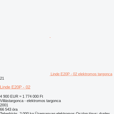
Linde E20P - 02 elektromos targonca
21
Linde E20P - 02
4 900 EUR
≈ 1 774 000 Ft
Villástargonca - elektromos targonca
2001
66 543 óra
Teherbírás
2 000 kg
Üzemanyag
elektromos
Oszlop típus:
duplex