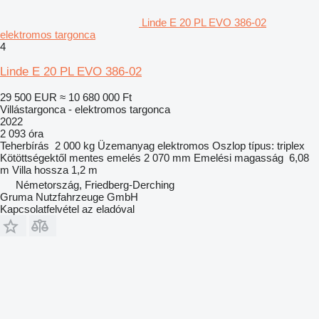
Linde E 20 PL EVO 386-02
elektromos targonca
4
Linde E 20 PL EVO 386-02
29 500 EUR
≈ 10 680 000 Ft
Villástargonca - elektromos targonca
2022
2 093 óra
Teherbírás
2 000 kg
Üzemanyag
elektromos
Oszlop típus:
triplex
Kötöttségektől mentes emelés
2 070 mm
Emelési magasság
6,08
m
Villa hossza
1,2 m
Németország, Friedberg-Derching
Gruma Nutzfahrzeuge GmbH
Kapcsolatfelvétel az eladóval