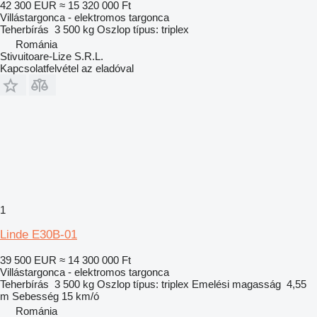
42 300 EUR
≈ 15 320 000 Ft
Villástargonca - elektromos targonca
Teherbírás
3 500 kg
Oszlop típus:
triplex
Románia
Stivuitoare-Lize S.R.L.
Kapcsolatfelvétel az eladóval
1
Linde E30B-01
39 500 EUR
≈ 14 300 000 Ft
Villástargonca - elektromos targonca
Teherbírás
3 500 kg
Oszlop típus:
triplex
Emelési magasság
4,55
m
Sebesség
15 km/ó
Románia