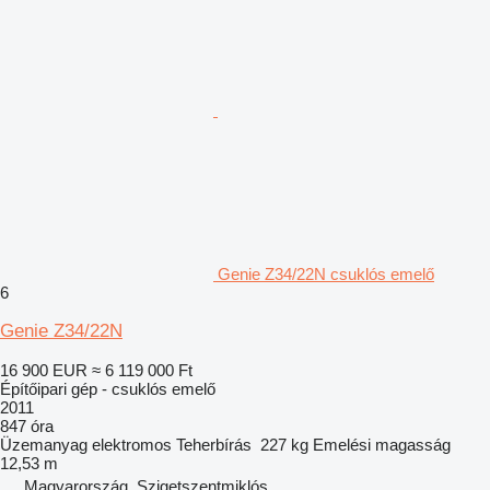
Genie Z34/22N csuklós emelő
6
Genie Z34/22N
16 900 EUR
≈ 6 119 000 Ft
Építőipari gép - csuklós emelő
2011
847 óra
Üzemanyag
elektromos
Teherbírás
227 kg
Emelési magasság
12,53 m
Magyarország, Szigetszentmiklós