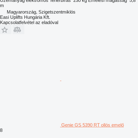
Üzemanyag
elektromos
Teherbírás
230 kg
Emelési magasság
5,8
m
Magyarország, Szigetszentmiklós
Easi Uplifts Hungária Kft.
Kapcsolatfelvétel az eladóval
Genie GS 5390 RT ollós emelő
8