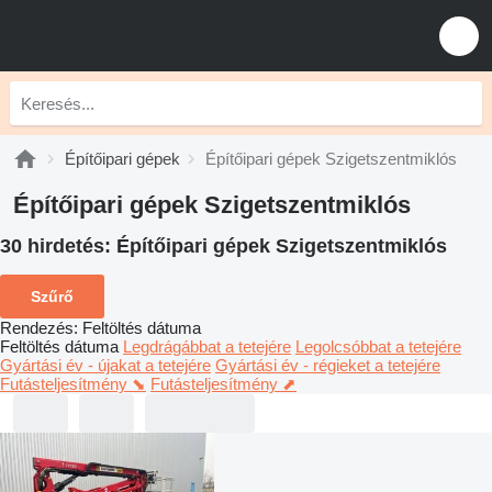
Építőipari gépek
Építőipari gépek Szigetszentmiklós
Építőipari gépek Szigetszentmiklós
30 hirdetés:
Építőipari gépek Szigetszentmiklós
Szűrő
Rendezés
:
Feltöltés dátuma
Feltöltés dátuma
Legdrágábbat a tetejére
Legolcsóbbat a tetejére
Gyártási év - újakat a tetejére
Gyártási év - régieket a tetejére
Futásteljesítmény ⬊
Futásteljesítmény ⬈