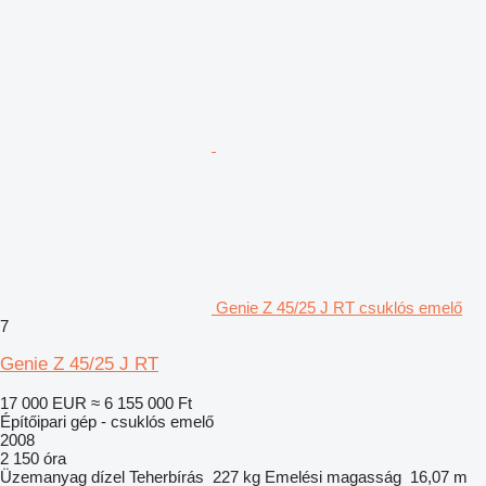
Genie Z 45/25 J RT csuklós emelő
7
Genie Z 45/25 J RT
17 000 EUR
≈ 6 155 000 Ft
Építőipari gép - csuklós emelő
2008
2 150 óra
Üzemanyag
dízel
Teherbírás
227 kg
Emelési magasság
16,07 m