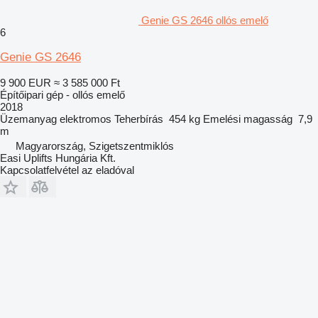
Genie GS 2646 ollós emelő
6
Genie GS 2646
9 900 EUR
≈ 3 585 000 Ft
Építőipari gép - ollós emelő
2018
Üzemanyag
elektromos
Teherbírás
454 kg
Emelési magasság
7,9
m
Magyarország, Szigetszentmiklós
Easi Uplifts Hungária Kft.
Kapcsolatfelvétel az eladóval