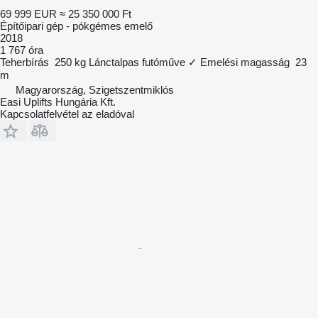
69 999 EUR
≈ 25 350 000 Ft
Építőipari gép - pókgémes emelő
2018
1 767 óra
Teherbírás
250 kg
Lánctalpas futóműve
✓
Emelési magasság
23
m
Magyarország, Szigetszentmiklós
Easi Uplifts Hungária Kft.
Kapcsolatfelvétel az eladóval