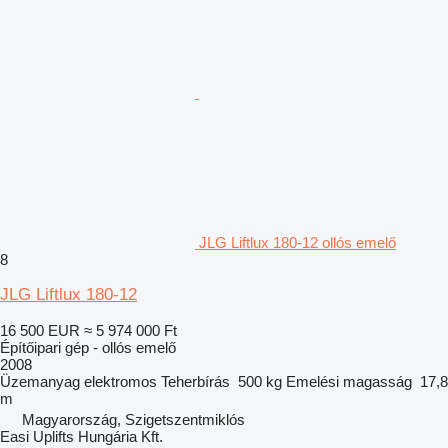
JLG Liftlux 180-12 ollós emelő
8
JLG Liftlux 180-12
16 500 EUR
≈ 5 974 000 Ft
Építőipari gép - ollós emelő
2008
Üzemanyag
elektromos
Teherbírás
500 kg
Emelési magasság
17,8
m
Magyarország, Szigetszentmiklós
Easi Uplifts Hungária Kft.