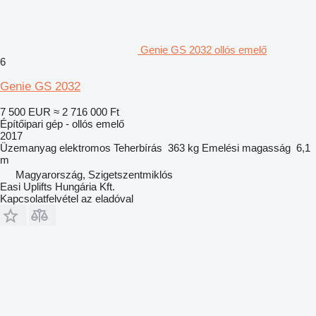
Genie GS 2032 ollós emelő
6
Genie GS 2032
7 500 EUR
≈ 2 716 000 Ft
Építőipari gép - ollós emelő
2017
Üzemanyag
elektromos
Teherbírás
363 kg
Emelési magasság
6,1
m
Magyarország, Szigetszentmiklós
Easi Uplifts Hungária Kft.
Kapcsolatfelvétel az eladóval