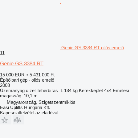
Genie GS 3384 RT ollós emelő
11
Genie GS 3384 RT
15 000 EUR
≈ 5 431 000 Ft
Építőipari gép - ollós emelő
2008
Üzemanyag
dízel
Teherbírás
1 134 kg
Kerékképlet
4x4
Emelési
magasság
10,1 m
Magyarország, Szigetszentmiklós
Easi Uplifts Hungária Kft.
Kapcsolatfelvétel az eladóval