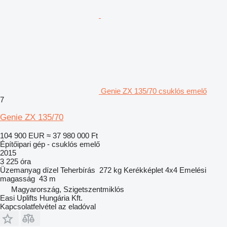
Genie ZX 135/70 csuklós emelő
7
Genie ZX 135/70
104 900 EUR
≈ 37 980 000 Ft
Építőipari gép - csuklós emelő
2015
3 225 óra
Üzemanyag
dízel
Teherbírás
272 kg
Kerékképlet
4x4
Emelési
magasság
43 m
Magyarország, Szigetszentmiklós
Easi Uplifts Hungária Kft.
Kapcsolatfelvétel az eladóval