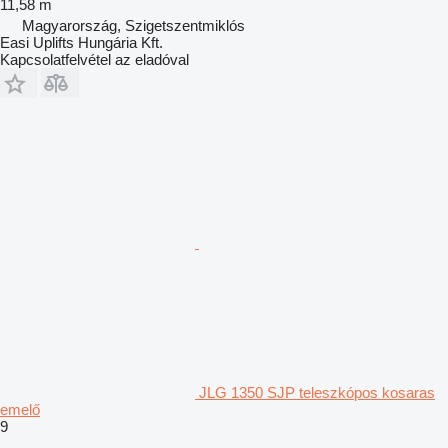
11,58 m
Magyarország, Szigetszentmiklós
Easi Uplifts Hungária Kft.
Kapcsolatfelvétel az eladóval
JLG 1350 SJP teleszkópos kosaras
emelő
9