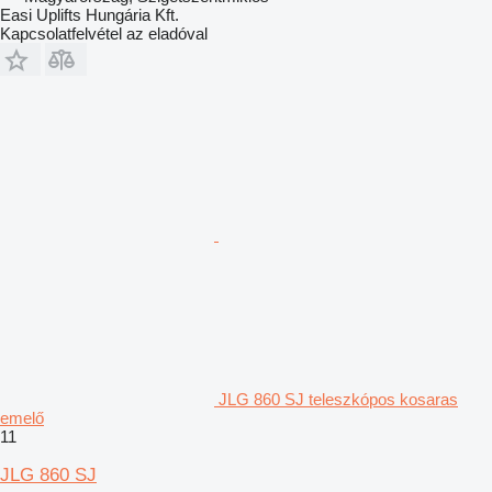
Easi Uplifts Hungária Kft.
Kapcsolatfelvétel az eladóval
JLG 860 SJ teleszkópos kosaras
emelő
11
JLG 860 SJ