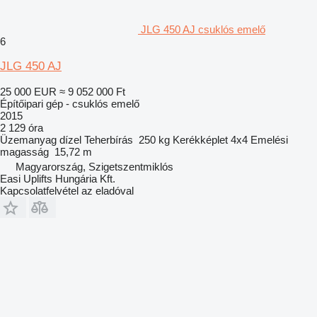
JLG 450 AJ csuklós emelő
6
JLG 450 AJ
25 000 EUR
≈ 9 052 000 Ft
Építőipari gép - csuklós emelő
2015
2 129 óra
Üzemanyag
dízel
Teherbírás
250 kg
Kerékképlet
4x4
Emelési
magasság
15,72 m
Magyarország, Szigetszentmiklós
Easi Uplifts Hungária Kft.
Kapcsolatfelvétel az eladóval