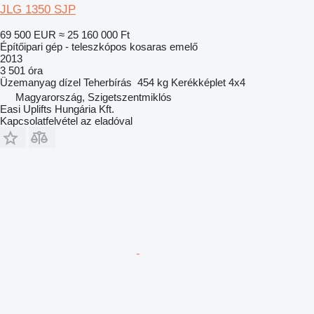
JLG 1350 SJP
69 500 EUR
≈ 25 160 000 Ft
Építőipari gép - teleszkópos kosaras emelő
2013
3 501 óra
Üzemanyag
dízel
Teherbírás
454 kg
Kerékképlet
4x4
Magyarország, Szigetszentmiklós
Easi Uplifts Hungária Kft.
Kapcsolatfelvétel az eladóval