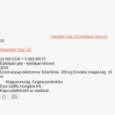
Haulotte Star 10 építőipari felvonó
10
Haulotte Star 10
14 000 EUR
≈ 5 069 000 Ft
Építőipari gép - építőipari felvonó
2018
Üzemanyag
elektromos
Teherbírás
200 kg
Emelési magasság
10
m
Magyarország, Szigetszentmiklós
Easi Uplifts Hungária Kft.
Kapcsolatfelvétel az eladóval