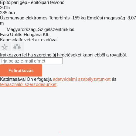
Építőipari gép - építőipari felvonó
2015
285 óra
Üzemanyag
elektromos
Teherbírás
159 kg
Emelési magasság
8,07
m
Magyarország, Szigetszentmiklós
Easi Uplifts Hungária Kft.
Kapcsolatfelvétel az eladóval
Iratkozzon fel ha szeretne új hirdetéseket kapni ebből a rovatból.
Feliratkozás
Kattintásával Ön elfogadja
adatvédelmi szabályzatunkat
és
felhasználói szerződésünket
.