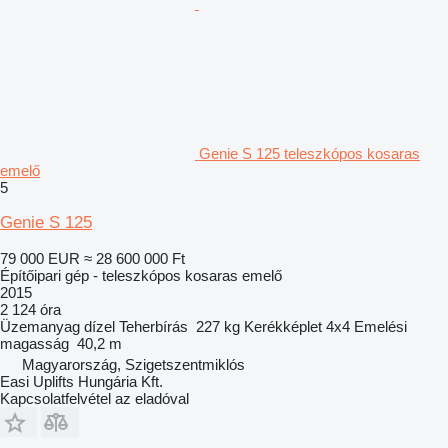
Genie S 125 teleszkópos kosaras
emelő
5
Genie S 125
79 000 EUR
≈ 28 600 000 Ft
Építőipari gép - teleszkópos kosaras emelő
2015
2 124 óra
Üzemanyag
dízel
Teherbírás
227 kg
Kerékképlet
4x4
Emelési
magasság
40,2 m
Magyarország, Szigetszentmiklós
Easi Uplifts Hungária Kft.
Kapcsolatfelvétel az eladóval