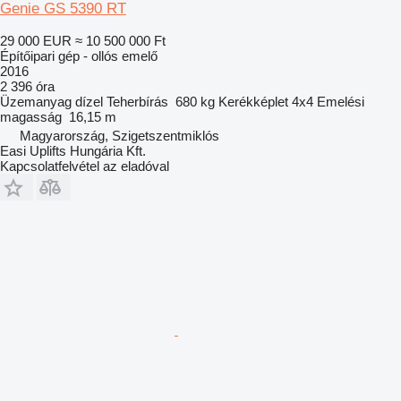
Genie GS 5390 RT
29 000 EUR
≈ 10 500 000 Ft
Építőipari gép - ollós emelő
2016
2 396 óra
Üzemanyag
dízel
Teherbírás
680 kg
Kerékképlet
4x4
Emelési
magasság
16,15 m
Magyarország, Szigetszentmiklós
Easi Uplifts Hungária Kft.
Kapcsolatfelvétel az eladóval