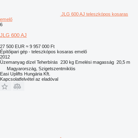
JLG 600 AJ teleszkópos kosaras
emelő
6
JLG 600 AJ
27 500 EUR
≈ 9 957 000 Ft
Építőipari gép - teleszkópos kosaras emelő
2012
Üzemanyag
dízel
Teherbírás
230 kg
Emelési magasság
20,5 m
Magyarország, Szigetszentmiklós
Easi Uplifts Hungária Kft.
Kapcsolatfelvétel az eladóval