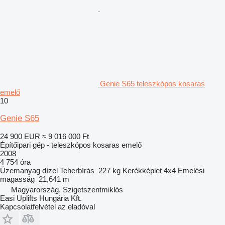
Genie S65 teleszkópos kosaras
emelő
10
Genie S65
24 900 EUR
≈ 9 016 000 Ft
Építőipari gép - teleszkópos kosaras emelő
2008
4 754 óra
Üzemanyag
dízel
Teherbírás
227 kg
Kerékképlet
4x4
Emelési
magasság
21,641 m
Magyarország, Szigetszentmiklós
Easi Uplifts Hungária Kft.
Kapcsolatfelvétel az eladóval