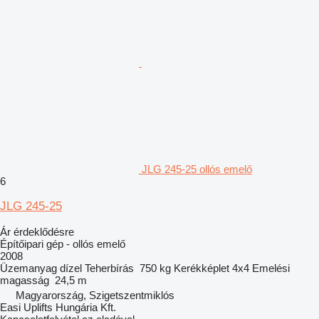
JLG 245-25 ollós emelő
6
JLG 245-25
Ár érdeklődésre
Építőipari gép - ollós emelő
2008
Üzemanyag
dízel
Teherbírás
750 kg
Kerékképlet
4x4
Emelési
magasság
24,5 m
Magyarország, Szigetszentmiklós
Easi Uplifts Hungária Kft.