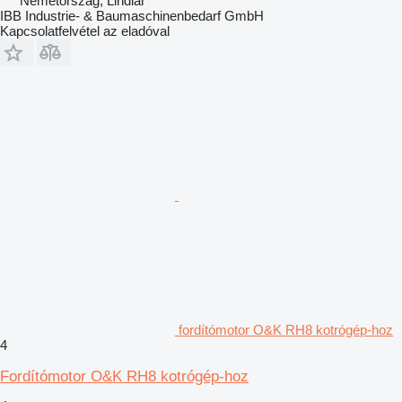
Németország, Lindlar
IBB Industrie- & Baumaschinenbedarf GmbH
Kapcsolatfelvétel az eladóval
fordítómotor O&K RH8 kotrógép-hoz
4
Fordítómotor O&K RH8 kotrógép-hoz