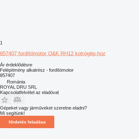
1
857407 fordítómotor O&K RH12 kotrógép-hoz
Ár érdeklődésre
Felépítmény alkatrész - fordítómotor
857407
Románia
ROYAL DRU SRL
Kapcsolatfelvétel az eladóval
Gépeket vagy járműveket szeretne eladni?
Mi segítünk!
Hirdetés feladása