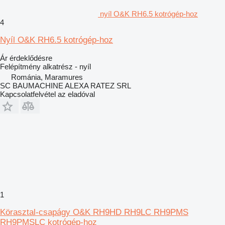
nyíl O&K RH6.5 kotrógép-hoz
4
Nyíl O&K RH6.5 kotrógép-hoz
Ár érdeklődésre
Felépítmény alkatrész - nyíl
Románia, Maramures
SC BAUMACHINE ALEXA RATEZ SRL
Kapcsolatfelvétel az eladóval
1
Körasztal-csapágy O&K RH9HD RH9LC RH9PMS
RH9PMSLC kotrógép-hoz