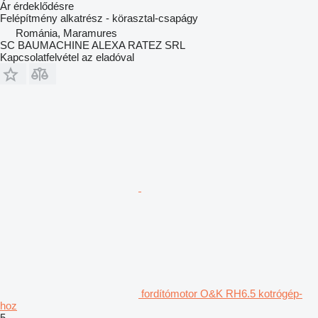
Ár érdeklődésre
Felépítmény alkatrész - körasztal-csapágy
Románia, Maramures
SC BAUMACHINE ALEXA RATEZ SRL
Kapcsolatfelvétel az eladóval
fordítómotor O&K RH6.5 kotrógép-
hoz
5