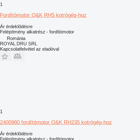
1
Fordítómotor O&K RH5 kotrógép-hoz
Ár érdeklődésre
Felépítmény alkatrész - fordítómotor
Románia
ROYAL DRU SRL
Kapcsolatfelvétel az eladóval
1
2400980 fordítómotor O&K RH235 kotrógép-hoz
Ár érdeklődésre
Felépítmény alkatrész - fordítómotor