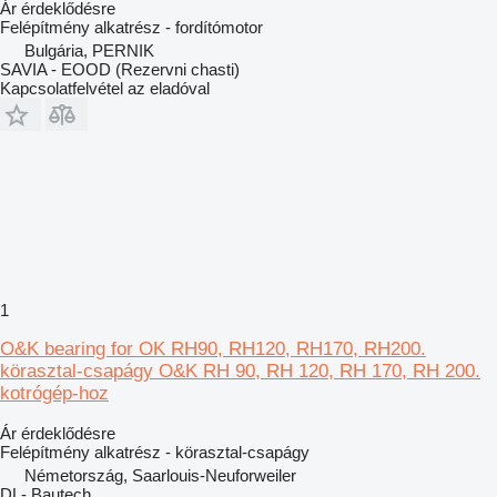
Ár érdeklődésre
Felépítmény alkatrész - fordítómotor
Bulgária, PERNIK
SAVIA - EOOD (Rezervni chasti)
Kapcsolatfelvétel az eladóval
1
O&K bearing for OK RH90, RH120, RH170, RH200.
körasztal-csapágy O&K RH 90, RH 120, RH 170, RH 200.
kotrógép-hoz
Ár érdeklődésre
Felépítmény alkatrész - körasztal-csapágy
Németország, Saarlouis-Neuforweiler
DL- Bautech