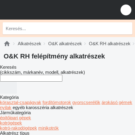
Alkatrészek
O&K alkatrészek
O&K RH alkatrészek
O&K RH felépítmény alkatrészek
Keresés
(cikkszám, márkanév, modell, alkatrészek)
Kategória
körasztal-csapágyak
fordítómotorok
gyorscserélők
árokásó gémek
nyilak
egyéb karosszéria alkatrészek
Járműkategória
építőipari gépek
kotrógépek
kotró-rakodógépek
minikotrók
Alkatrész típus