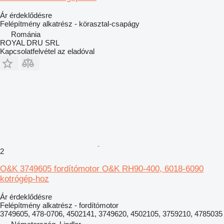
Ár érdeklődésre
Felépítmény alkatrész - körasztal-csapágy
Románia
ROYAL DRU SRL
Kapcsolatfelvétel az eladóval
2
O&K 3749605 fordítómotor O&K RH90-400, 6018-6090
kotrógép-hoz
Ár érdeklődésre
Felépítmény alkatrész - fordítómotor
3749605, 478-0706, 4502141, 3749620, 4502105, 3759210, 4785035