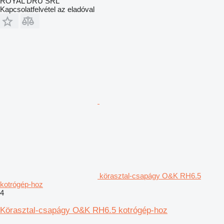
ROYAL DRU SRL
Kapcsolatfelvétel az eladóval
körasztal-csapágy O&K RH6.5
kotrógép-hoz
4
Körasztal-csapágy O&K RH6.5 kotrógép-hoz