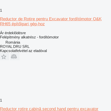
1
Reductor de Rotire pentru Excavator fordítómotor O&K
RH65 építőipari gép-hoz
Ár érdeklődésre
Felépítmény alkatrész - fordítómotor
Románia
ROYAL DRU SRL
Kapcsolatfelvétel az eladóval
1
Reductor rotire cabină second hand pentru excavator