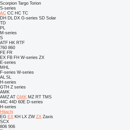
Scorpion
Targo
Torion
S-series
AC
CC
HC
TC
DH
DL
DX
G-series
SD
Solar
TD
PL
M-series
S
ATF
HK
RTF
760
860
FE
FR
EX
FB
FH
W-series
ZX
E-series
MHL
F-series
W-series
AL
SL
H-series
GTH
Z series
AMK
AMZ
AT
GMK
MZ
RT
TMS
44C
44D
60E
D-series
H-series
Hitachi
EG
EX
KH
LX
ZW
ZX
Zaxis
SCX
806
906