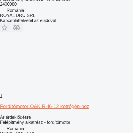
2400980
Románia
ROYAL DRU SRL
Kapcsolatfelvétel az eladóval
1
Fordítómotor O&K RH6-12 kotrógép-hoz
Ár érdeklődésre
Felépítmény alkatrész - fordítómotor
Románia