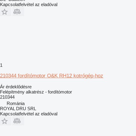
Kapcsolatfelvétel az eladóval
1
210344 fordítómotor O&K RH12 kotrógép-hoz
Ár érdeklődésre
Felépítmény alkatrész - fordítómotor
210344
Románia
ROYAL DRU SRL
Kapcsolatfelvétel az eladóval