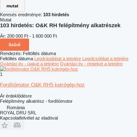
mutat
Keresés eredménye:
103 hirdetés
Mutat
103 hirdetés:
O&K RH felépítmény alkatrészek
Ár:
200 000 Ft - 1 600 000 Ft
Szűrő
Rendezés
:
Feltöltés dátuma
Feltöltés dátuma
Legdrágábbat a tetejére
Legolcsóbbat a tetejére
Gyártási év - újakat a tetejére
Gyártási év - régieket a tetejére
1
Fordítómotor O&K RH5 kotrógép-hoz
Ár érdeklődésre
Felépítmény alkatrész - fordítómotor
Románia
ROYAL DRU SRL
Kapcsolatfelvétel az eladóval