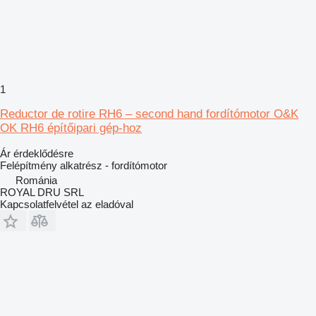
1
Reductor de rotire RH6 – second hand fordítómotor O&K
OK RH6 építőipari gép-hoz
Ár érdeklődésre
Felépítmény alkatrész - fordítómotor
Románia
ROYAL DRU SRL
Kapcsolatfelvétel az eladóval