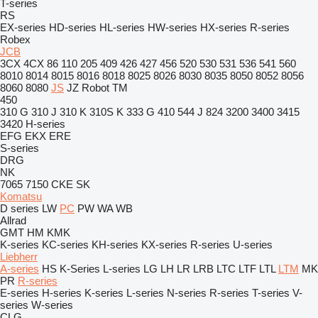
T-series
RS
EX-series
HD-series
HL-series
HW-series
HX-series
R-series
Robex
JCB
3CX
4CX
86
110
205
409
426
427
456
520
530
531
536
541
560
8010
8014
8015
8016
8018
8025
8026
8030
8035
8050
8052
8056
8060
8080
JS
JZ
Robot
TM
450
310 G
310 J
310 K
310S K
333 G
410
544 J
824
3200
3400
3415
3420
H-series
EFG
EKX
ERE
S-series
DRG
NK
7065
7150
CKE
SK
Komatsu
D series
LW
PC
PW
WA
WB
Allrad
GMT
HM
KMK
K-series
KC-series
KH-series
KX-series
R-series
U-series
Liebherr
A-series
HS
K-Series
L-series
LG
LH
LR
LRB
LTC
LTF
LTL
LTM
MK
PR
R-series
E-series
H-series
K-series
L-series
N-series
R-series
T-series
V-
series
W-series
CLG