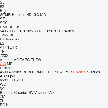
SL
90
Ergo
GTMR
H-series
HD
IGO
MD
SE
SCC
HML
HR
SKL
640
730
735
818
825
830
835
850
870
S series
1265
SK
EK
R-series
LS
ATF
TL
TR
TB
7200
A-series
AC
TA
TC
TL
TW
CW
MP
D-series
4500
A-series
BL
BLC
BM
EC
ECR
EW
EWR
L-series
S-series
AB
Super
6503
ET
EZ
TH
WG
QY
B-series
C-series
SV
V-series
Vio
ZM
ZL
EC
H