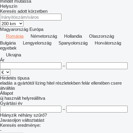
mindet mutassa
Helyszín
Keresés adott körzetben
Magyarország
Európa
Románia
Németország
Hollandia
Olaszország
Bulgária
Lengyelország
Spanyolország
Horvátország
egyebek
Ukrajna
Ár
–
Hirdetés típusa
eladás
a gyártótól
lízing
hitel
részletekben
felár ellenében csere
átváltás
Állapot
új
használt
helyreállítva
Gyártási év
–
Hiányzik néhány szűrő?
Javasoljon változtatást
Keresés eredménye:
-