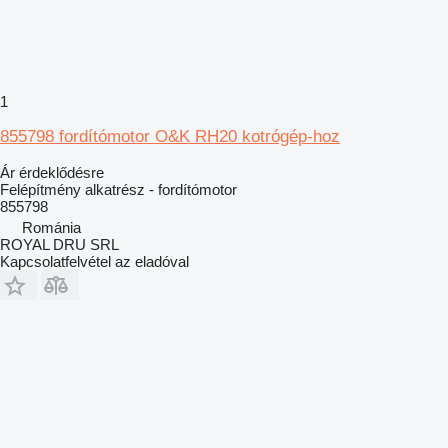
1
855798 fordítómotor O&K RH20 kotrógép-hoz
Ár érdeklődésre
Felépítmény alkatrész - fordítómotor
855798
Románia
ROYAL DRU SRL
Kapcsolatfelvétel az eladóval