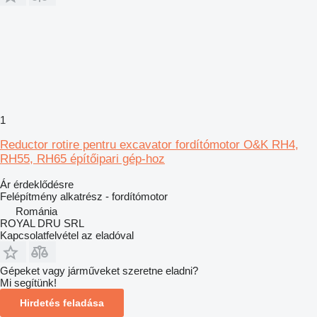
1
Reductor rotire pentru excavator fordítómotor O&K RH4,
RH55, RH65 építőipari gép-hoz
Ár érdeklődésre
Felépítmény alkatrész - fordítómotor
Románia
ROYAL DRU SRL
Kapcsolatfelvétel az eladóval
Gépeket vagy járműveket szeretne eladni?
Mi segítünk!
Hirdetés feladása