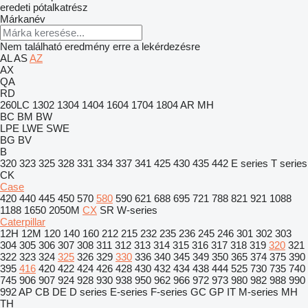
eredeti pótalkatrész
Márkanév
Nem található eredmény erre a lekérdezésre
AL
AS
AZ
AX
QA
RD
260LC
1302
1304
1404
1604
1704
1804
AR
MH
BC
BM
BW
LPE
LWE
SWE
BG
BV
B
320
323
325
328
331
334
337
341
425
430
435
442
E series
T series
CK
Case
420
440
445
450
570
580
590
621
688
695
721
788
821
921
1088
1188
1650
2050M
CX
SR
W-series
Caterpillar
12H
12M
120
140
160
212
215
232
235
236
245
246
301
302
303
304
305
306
307
308
311
312
313
314
315
316
317
318
319
320
321
322
323
324
325
326
329
330
336
340
345
349
350
365
374
375
390
395
416
420
422
424
426
428
430
432
434
438
444
525
730
735
740
745
906
907
924
928
930
938
950
962
966
972
973
980
982
988
990
992
AP
CB
DE
D series
E-series
F-series
GC
GP
IT
M-series
MH
TH