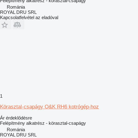
Felépítmény alkatrész - körasztal-csapágy
Románia
ROYAL DRU SRL
Kapcsolatfelvétel az eladóval
1
Körasztal-csapágy O&K RH6 kotrógép-hoz
Ár érdeklődésre
Felépítmény alkatrész - körasztal-csapágy
Románia
ROYAL DRU SRL