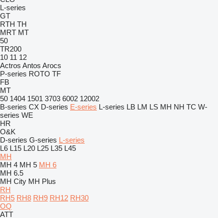
L-series
GT
RTH
TH
MRT
MT
50
TR200
10
11
12
Actros
Antos
Arocs
P-series
ROTO
TF
FB
MT
50
1404
1501
3703
6002
12002
B-series
CX
D-series
E-series
L-series
LB
LM
LS
MH
NH
TC
W-
series
WE
HR
O&K
D-series
G-series
L-series
L6
L15
L20
L25
L35
L45
MH
MH 4
MH 5
MH 6
MH 6.5
MH City
MH Plus
RH
RH5
RH8
RH9
RH12
RH30
OQ
ATT