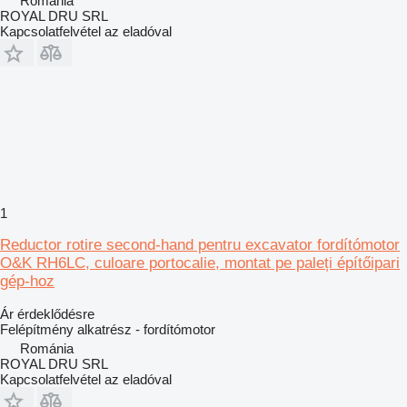
Románia
ROYAL DRU SRL
Kapcsolatfelvétel az eladóval
1
Reductor rotire second-hand pentru excavator fordítómotor
O&K RH6LC, culoare portocalie, montat pe paleți építőipari
gép-hoz
Ár érdeklődésre
Felépítmény alkatrész - fordítómotor
Románia
ROYAL DRU SRL
Kapcsolatfelvétel az eladóval