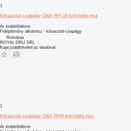
1
Körasztal-csapágy O&K RH 16 kotrógép-hoz
Ár érdeklődésre
Felépítmény alkatrész - körasztal-csapágy
Románia
ROYAL DRU SRL
Kapcsolatfelvétel az eladóval
1
Körasztal-csapágy O&K RH9 kotrógép-hoz
Ár érdeklődésre