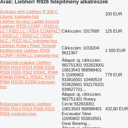
Árak: Liebherr R926 felépítmény alkatrészek
Árokásó gém Liebherr R 926 C
100 EUR
Litronic kotrógép-hoz
Liebherr Access Ladder küszöb
Liebherr R926 COMP / R926 K-
LC / R922 LC / R914 COMPACT
Cikkszám: 1017689
125 EUR
/ R926 LC / R920 LC / R920
NLC / R922 NLC kotrógép-hoz
Liebherr Rotary Feed Through
Cikkszám: 1016204
fordítómotor Liebherr R926
1 500 EUR
9611367
COMP / R946 LC kotrógép-hoz
Állapot: új, cikkszám:
Körasztal-csapágy Liebherr
982751301 932833001
R904 R914 R924 R906 R916
10813543 968988401
R926 R920 R922 R934C R944
S 11690802
779 EUR
R944B R944CL R954C R974
933816501 10490519
R984 R9100 R9350 kotrógép-
933628601 932178201
hoz
939627701...
Állapot: új, cikkszám:
982751301 Rotary
Körasztal-csapágy Liebherr
Circle 932833001
R904 R914 R924 R906 R916
10813543 968988401
432,80 EUR
R926 minikotró-hoz
Excavator Slew
11690802 933816501
Gear Bearing...