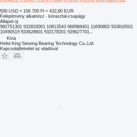
500 USD
≈ 156 700 Ft
≈ 432,80 EUR
Felépítmény alkatrész - körasztal-csapágy
Állapot
új
982751301 932833001 10813543 968988401 11690802 933816501
10490519 933628601 932178201 939627701...
Kína
Hefei King Slewing Bearing Technology Co.,Ltd
Kapcsolatfelvétel az eladóval