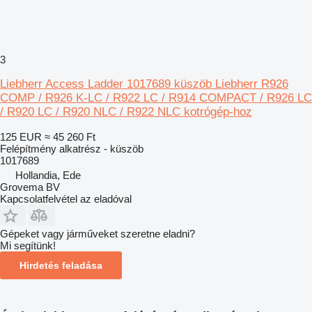
3
Liebherr Access Ladder 1017689 küszöb Liebherr R926
COMP / R926 K-LC / R922 LC / R914 COMPACT / R926 LC
/ R920 LC / R920 NLC / R922 NLC kotrógép-hoz
125 EUR
≈ 45 260 Ft
Felépítmény alkatrész - küszöb
1017689
Hollandia, Ede
Grovema BV
Kapcsolatfelvétel az eladóval
Gépeket vagy járműveket szeretne eladni?
Mi segítünk!
Hirdetés feladása