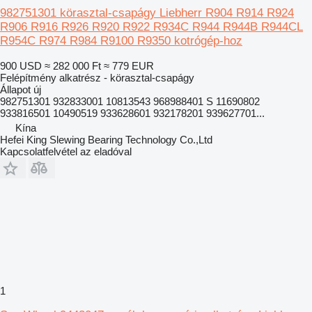
982751301 körasztal-csapágy Liebherr R904 R914 R924
R906 R916 R926 R920 R922 R934C R944 R944B R944CL
R954C R974 R984 R9100 R9350 kotrógép-hoz
900 USD
≈ 282 000 Ft
≈ 779 EUR
Felépítmény alkatrész - körasztal-csapágy
Állapot
új
982751301 932833001 10813543 968988401 S 11690802
933816501 10490519 933628601 932178201 939627701...
Kína
Hefei King Slewing Bearing Technology Co.,Ltd
Kapcsolatfelvétel az eladóval
1