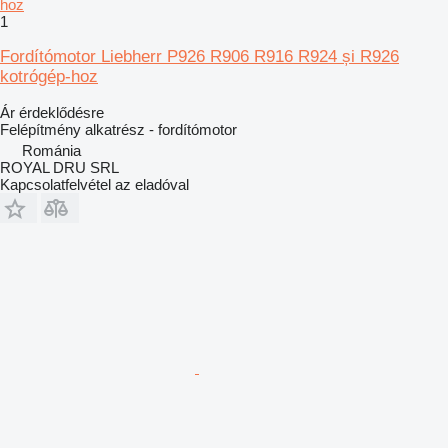
1
Fordítómotor Liebherr P926 R906 R916 R924 și R926
kotrógép-hoz
Ár érdeklődésre
Felépítmény alkatrész - fordítómotor
Románia
ROYAL DRU SRL
Kapcsolatfelvétel az eladóval