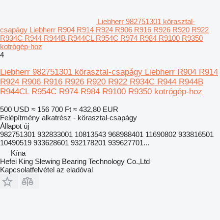
Liebherr 982751301 körasztal-
csapágy Liebherr R904 R914 R924 R906 R916 R926 R920 R922
R934C R944 R944B R944CL R954C R974 R984 R9100 R9350
kotrógép-hoz
4
Liebherr 982751301 körasztal-csapágy Liebherr R904 R914
R924 R906 R916 R926 R920 R922 R934C R944 R944B
R944CL R954C R974 R984 R9100 R9350 kotrógép-hoz
500 USD
≈ 156 700 Ft
≈ 432,80 EUR
Felépítmény alkatrész - körasztal-csapágy
Állapot
új
982751301 932833001 10813543 968988401 11690802 933816501
10490519 933628601 932178201 939627701...
Kína
Hefei King Slewing Bearing Technology Co.,Ltd
Kapcsolatfelvétel az eladóval