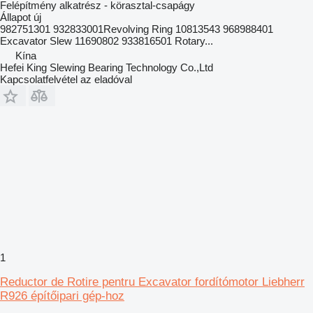
Felépítmény alkatrész - körasztal-csapágy
Állapot
új
982751301 932833001Revolving Ring 10813543 968988401
Excavator Slew 11690802 933816501 Rotary...
Kína
Hefei King Slewing Bearing Technology Co.,Ltd
Kapcsolatfelvétel az eladóval
1
Reductor de Rotire pentru Excavator fordítómotor Liebherr
R926 építőipari gép-hoz