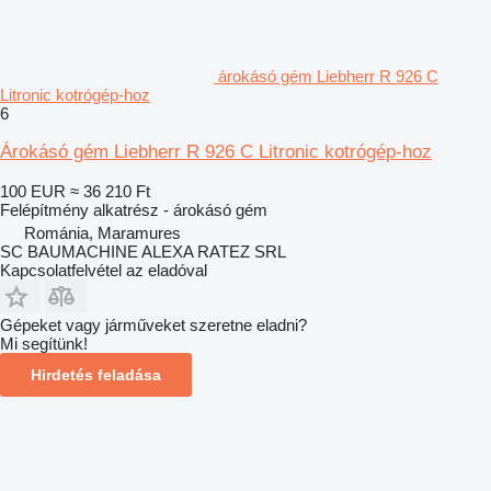
árokásó gém Liebherr R 926 C
Litronic kotrógép-hoz
6
Árokásó gém Liebherr R 926 C Litronic kotrógép-hoz
100 EUR
≈ 36 210 Ft
Felépítmény alkatrész - árokásó gém
Románia, Maramures
SC BAUMACHINE ALEXA RATEZ SRL
Kapcsolatfelvétel az eladóval
Gépeket vagy járműveket szeretne eladni?
Mi segítünk!
Hirdetés feladása