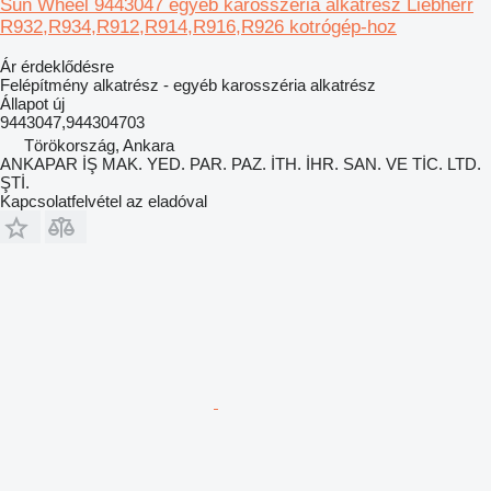
Sun Wheel 9443047 egyéb karosszéria alkatrész Liebherr
R932,R934,R912,R914,R916,R926 kotrógép-hoz
Ár érdeklődésre
Felépítmény alkatrész - egyéb karosszéria alkatrész
Állapot
új
9443047,944304703
Törökország, Ankara
ANKAPAR İŞ MAK. YED. PAR. PAZ. İTH. İHR. SAN. VE TİC. LTD.
ŞTİ.
Kapcsolatfelvétel az eladóval