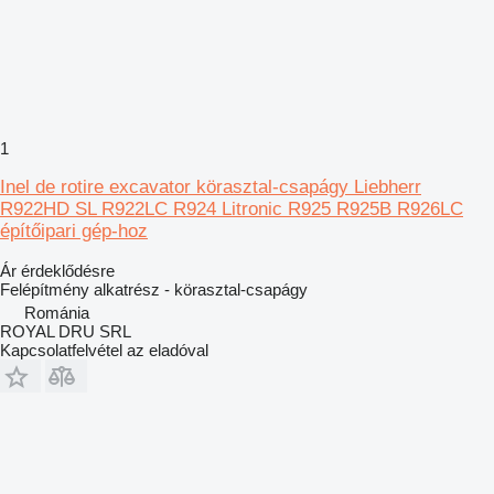
1
Inel de rotire excavator körasztal-csapágy Liebherr
R922HD SL R922LC R924 Litronic R925 R925B R926LC
építőipari gép-hoz
Ár érdeklődésre
Felépítmény alkatrész - körasztal-csapágy
Románia
ROYAL DRU SRL
Kapcsolatfelvétel az eladóval