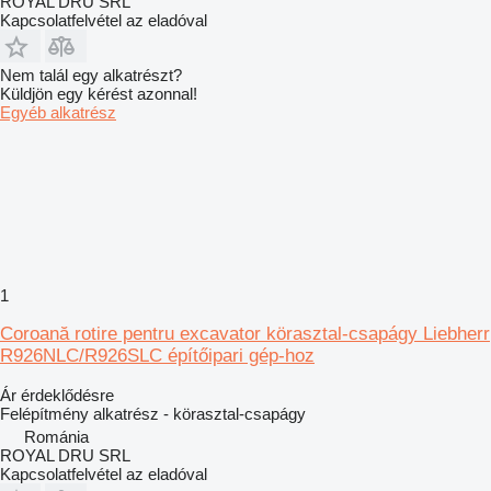
ROYAL DRU SRL
Kapcsolatfelvétel az eladóval
Nem talál egy alkatrészt?
Küldjön egy kérést azonnal!
Egyéb alkatrész
1
Coroană rotire pentru excavator körasztal-csapágy Liebherr
R926NLC/R926SLC építőipari gép-hoz
Ár érdeklődésre
Felépítmény alkatrész - körasztal-csapágy
Románia
ROYAL DRU SRL
Kapcsolatfelvétel az eladóval