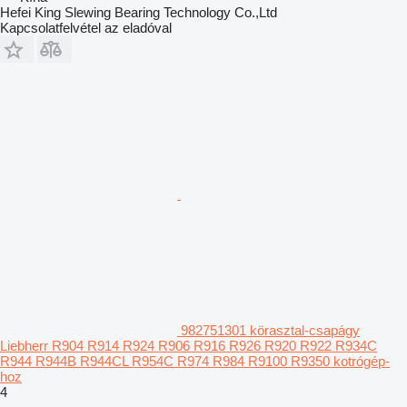
Hefei King Slewing Bearing Technology Co.,Ltd
Kapcsolatfelvétel az eladóval
982751301 körasztal-csapágy
Liebherr R904 R914 R924 R906 R916 R926 R920 R922 R934C
R944 R944B R944CL R954C R974 R984 R9100 R9350 kotrógép-
hoz
4