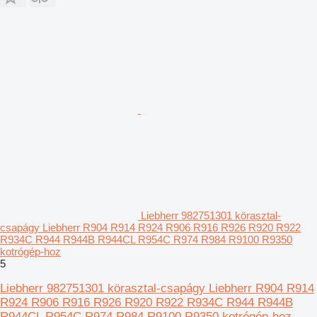
Liebherr 982751301 körasztal-
csapágy Liebherr R904 R914 R924 R906 R916 R926 R920 R922
R934C R944 R944B R944CL R954C R974 R984 R9100 R9350
kotrógép-hoz
5
Liebherr 982751301 körasztal-csapágy Liebherr R904 R914
R924 R906 R916 R926 R920 R922 R934C R944 R944B
R944CL R954C R974 R984 R9100 R9350 kotrógép-hoz