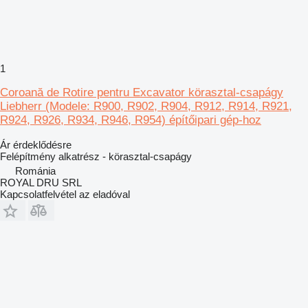
1
Coroană de Rotire pentru Excavator körasztal-csapágy
Liebherr (Modele: R900, R902, R904, R912, R914, R921,
R924, R926, R934, R946, R954) építőipari gép-hoz
Ár érdeklődésre
Felépítmény alkatrész - körasztal-csapágy
Románia
ROYAL DRU SRL
Kapcsolatfelvétel az eladóval