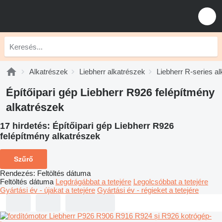
Alkatrészek
Liebherr alkatrészek
Liebherr R-series a
Építőipari gép Liebherr R926 felépítmény
alkatrészek
17 hirdetés:
Építőipari gép Liebherr R926
felépítmény alkatrészek
Szűrő
Rendezés
:
Feltöltés dátuma
Feltöltés dátuma
Legdrágábbat a tetejére
Legolcsóbbat a tetejére
Gyártási év - újakat a tetejére
Gyártási év - régieket a tetejére