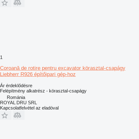
1
Coroană de rotire pentru excavator körasztal-csapágy
Liebherr R926 építőipari gép-hoz
Ár érdeklődésre
Felépítmény alkatrész - körasztal-csapágy
Románia
ROYAL DRU SRL
Kapcsolatfelvétel az eladóval