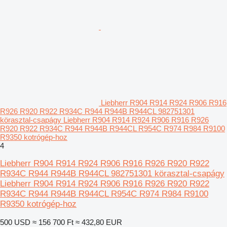
Liebherr R904 R914 R924 R906 R916
R926 R920 R922 R934C R944 R944B R944CL 982751301
körasztal-csapágy Liebherr R904 R914 R924 R906 R916 R926
R920 R922 R934C R944 R944B R944CL R954C R974 R984 R9100
R9350 kotrógép-hoz
4
Liebherr R904 R914 R924 R906 R916 R926 R920 R922
R934C R944 R944B R944CL 982751301 körasztal-csapágy
Liebherr R904 R914 R924 R906 R916 R926 R920 R922
R934C R944 R944B R944CL R954C R974 R984 R9100
R9350 kotrógép-hoz
500 USD
≈ 156 700 Ft
≈ 432,80 EUR