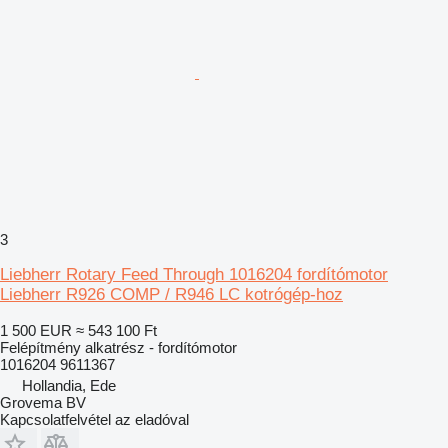
3
Liebherr Rotary Feed Through 1016204 fordítómotor
Liebherr R926 COMP / R946 LC kotrógép-hoz
1 500 EUR
≈ 543 100 Ft
Felépítmény alkatrész - fordítómotor
1016204 9611367
Hollandia, Ede
Grovema BV
Kapcsolatfelvétel az eladóval