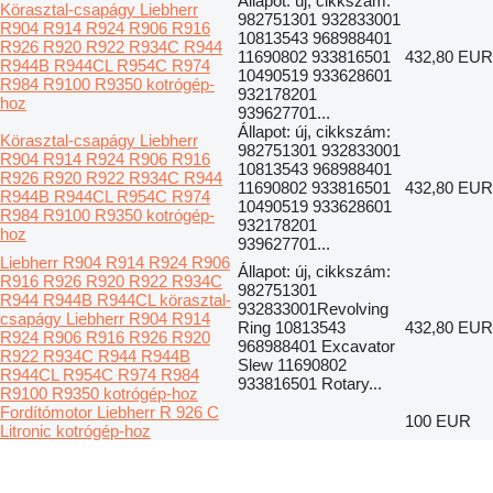
Állapot: új, cikkszám:
Körasztal-csapágy Liebherr
982751301 932833001
R904 R914 R924 R906 R916
10813543 968988401
R926 R920 R922 R934C R944
11690802 933816501
432,80 EUR
R944B R944CL R954C R974
10490519 933628601
R984 R9100 R9350 kotrógép-
932178201
hoz
939627701...
Állapot: új, cikkszám:
Körasztal-csapágy Liebherr
982751301 932833001
R904 R914 R924 R906 R916
10813543 968988401
R926 R920 R922 R934C R944
11690802 933816501
432,80 EUR
R944B R944CL R954C R974
10490519 933628601
R984 R9100 R9350 kotrógép-
932178201
hoz
939627701...
Liebherr R904 R914 R924 R906
Állapot: új, cikkszám:
R916 R926 R920 R922 R934C
982751301
R944 R944B R944CL körasztal-
932833001Revolving
csapágy Liebherr R904 R914
Ring 10813543
432,80 EUR
R924 R906 R916 R926 R920
968988401 Excavator
R922 R934C R944 R944B
Slew 11690802
R944CL R954C R974 R984
933816501 Rotary...
R9100 R9350 kotrógép-hoz
Fordítómotor Liebherr R 926 C
100 EUR
Litronic kotrógép-hoz