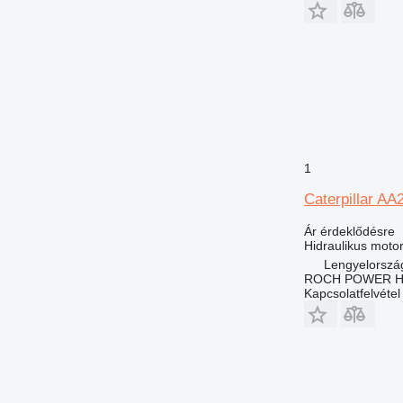
1
Caterpillar A
Ár érdeklődésre
Hidraulikus moto
Lengyelorszá
ROCH POWER HY
Kapcsolatfelvétel