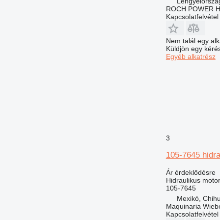
Lengyelorszá
ROCH POWER HY
Kapcsolatfelvétel
Nem talál egy alk
Küldjön egy kérés
Egyéb alkatrész
3
105-7645 hidra
Ár érdeklődésre
Hidraulikus moto
105-7645
Mexikó, Chih
Maquinaria Wieb
Kapcsolatfelvétel