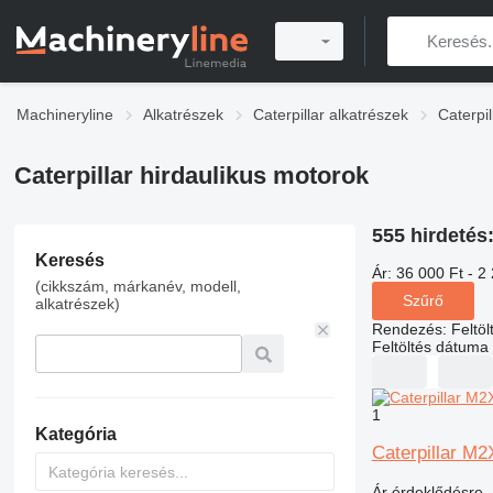
Machineryline
Alkatrészek
Caterpillar alkatrészek
Caterpil
Caterpillar hirdaulikus motorok
555 hirdetés
Keresés
Ár:
36 000 Ft - 2
(cikkszám, márkanév, modell,
Szűrő
alkatrészek)
Rendezés
:
Feltö
Feltöltés dátuma
1
Kategória
Caterpillar M
Ár érdeklődésre