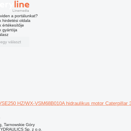
viden a portálunkat?
 hirdetési oldala
k értékesítője
k gyártója
álasz
 egy választ
SE250 HZ/WX-VSM68B010A hidraulikus motor Caterpillar 
r
g, Tarnowskie Góry
DRAULICS Sp. z o.o.