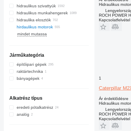
Hidraulikus moto
hidraulikus szivattyúk
Lengyelorszá
hidraulikus munkahengerek
ROCH POWER HY
Kapcsolatfelvétel
hidraulika elosztók
hirdaulikus motorok
mindet mutassa
Járműkategória
építőipari gépek
raktártechnika
kotrógépek
1
bányagépek
hengerek
villástargoncák
minikotrók
földmunkagépek
bányászati berendezések
elektromos targoncák
Caterpillar M
építőipari rakodógépek
buldózerek
bányadömperek
Alkatrész típus
Ár érdeklődésre
egyéb építőipari gép
talajgyalu
kerekes rakodók
csuklós dömperek
Hidraulikus moto
tömörítő gépek
lánctalpas minirakodók
eredeti pótalkatrész
Lengyelorszá
lánctalpas rakodók
ROCH POWER HY
analóg
Kapcsolatfelvétel
minirakodók