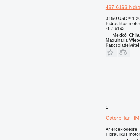
D8
M315
487-6193 hidra
D9
M316
3 850 USD
≈ 1 2
D10
M318
Hidraulikus moto
M320
487-6193
M322
Mexikó, Chih
Maquinaria Wieb
M325
Kapcsolatfelvétel
1
Caterpillar HM
Ár érdeklődésre
Hidraulikus moto