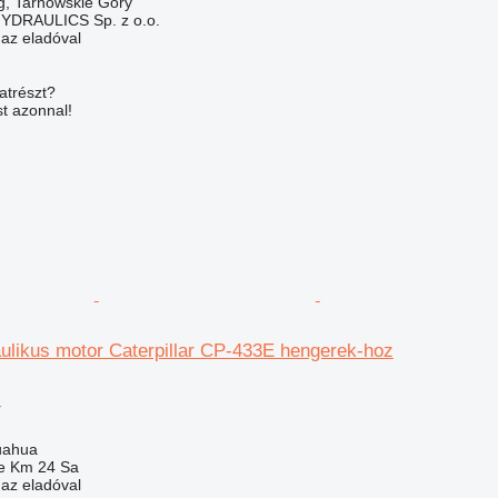
g, Tarnowskie Góry
DRAULICS Sp. z o.o.
 az eladóval
atrészt?
t azonnal!
ulikus motor Caterpillar CP-433E hengerek-hoz
r
uahua
e Km 24 Sa
 az eladóval