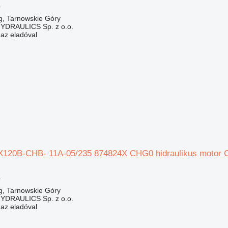
r
g, Tarnowskie Góry
DRAULICS Sp. z o.o.
 az eladóval
2X120B-CHB- 11A-05/235 874824X CHG0 hidraulikus motor Ca
r
g, Tarnowskie Góry
DRAULICS Sp. z o.o.
 az eladóval