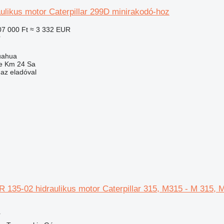
ulikus motor Caterpillar 299D minirakodó-hoz
07 000 Ft
≈ 3 332 EUR
r
uahua
e Km 24 Sa
 az eladóval
R 135-02 hidraulikus motor Caterpillar 315, M315 - M 315,
r