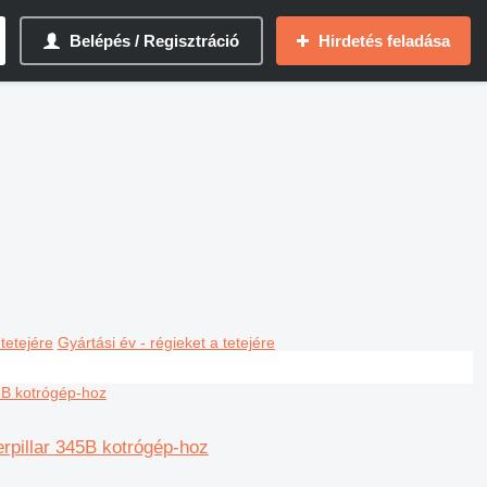
Belépés / Regisztráció
Hirdetés feladása
 tetejére
Gyártási év - régieket a tetejére
rpillar 345B kotrógép-hoz