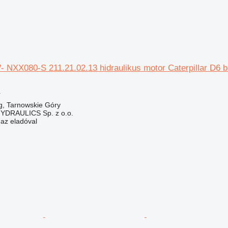
 NXX080-S 211.21.02.13 hidraulikus motor Caterpillar D6 b
r
g, Tarnowskie Góry
DRAULICS Sp. z o.o.
 az eladóval