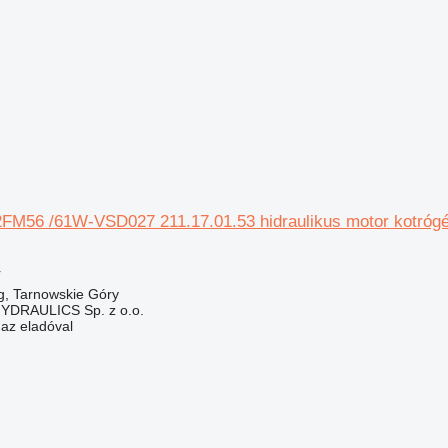
A2FM56 /61W-VSD027 211.17.01.53 hidraulikus motor kotróg
r
g, Tarnowskie Góry
DRAULICS Sp. z o.o.
 az eladóval