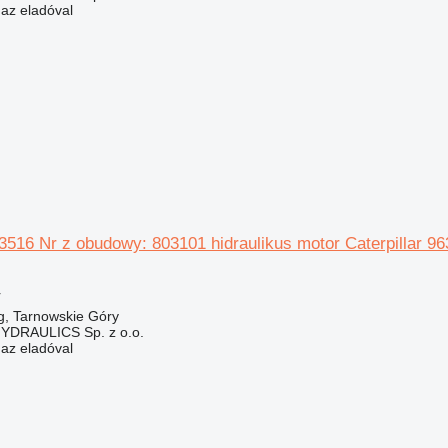
 az eladóval
-3516 Nr z obudowy: 803101 hidraulikus motor Caterpillar 9
r
g, Tarnowskie Góry
DRAULICS Sp. z o.o.
 az eladóval