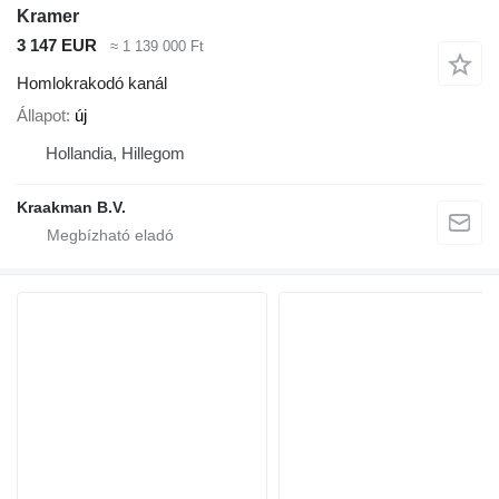
Kramer
3 147 EUR
≈ 1 139 000 Ft
Homlokrakodó kanál
Állapot
új
Hollandia, Hillegom
Kraakman B.V.