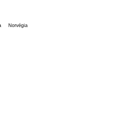
a
Norvégia