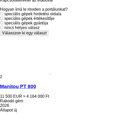
Kapcsolatfelvétel az eladóval
Hogyan írná le röviden a portálunkat?
speciális gépek hirdetési oldala
speciális gépek értékesítője
speciális gépek gyártója
nincs helyes válasz
Válasszon ki egy választ
2
Manitou PT 800
11 500 EUR
≈ 4 164 000 Ft
Rakodó gém
2026
Állapot
új