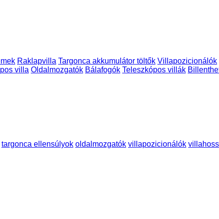
émek
Raklapvilla
Targonca akkumulátor töltők
Villapozicionálók
pos villa
Oldalmozgatók
Bálafogók
Teleszkópos villák
Billenthe
targonca ellensúlyok
oldalmozgatók
villapozicionálók
villahos