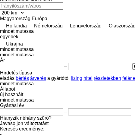
Magyarország
Európa
Hollandia
Németország
Lengyelország
Olaszorszá
mindet mutassa
egyebek
Ukrajna
mindet mutassa
mindet mutassa
Ár
–
Hirdetés típusa
eladás
bérlés
árverés
a gyártótól
lízing
hitel
részletekben
felár
mindet mutassa
Állapot
új
használt
mindet mutassa
Gyártási év
–
Hiányzik néhány szűrő?
Javasoljon változtatást
Keresés eredménye:
-