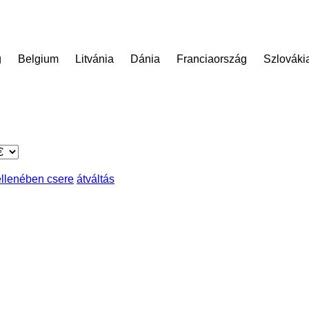
g
Belgium
Litvánia
Dánia
Franciaország
Szlováki
 ellenében csere
átváltás