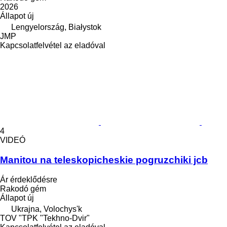
2026
Állapot
új
Lengyelország, Białystok
JMP
Kapcsolatfelvétel az eladóval
4
VIDEÓ
Manitou na teleskopicheskie pogruzchiki jcb
Ár érdeklődésre
Rakodó gém
Állapot
új
Ukrajna, Volochys'k
TOV "TPK "Tekhno-Dvir"