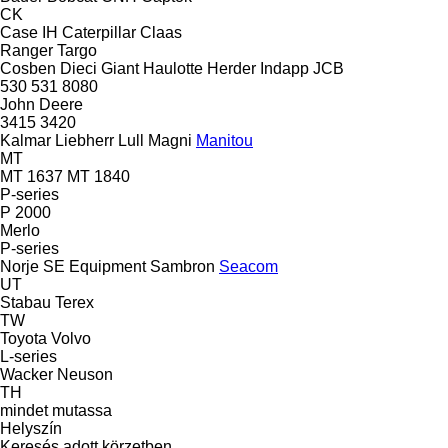
CK
Case IH
Caterpillar
Claas
Ranger
Targo
Cosben
Dieci
Giant
Haulotte
Herder
Indapp
JCB
530
531
8080
John Deere
3415
3420
Kalmar
Liebherr
Lull
Magni
Manitou
MT
MT 1637
MT 1840
P-series
P 2000
Merlo
P-series
Norje
SE Equipment
Sambron
Seacom
UT
Stabau
Terex
TW
Toyota
Volvo
L-series
Wacker Neuson
TH
mindet mutassa
Helyszín
Keresés adott körzetben