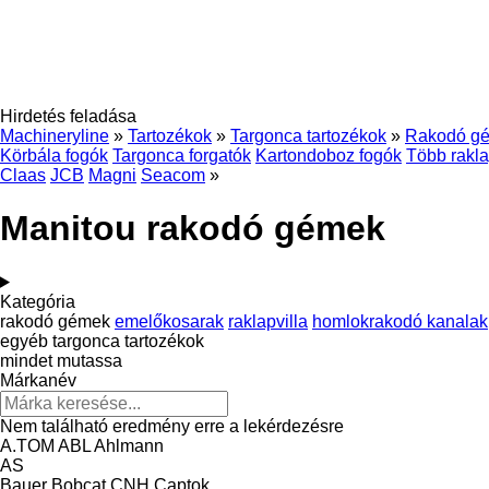
Hirdetés feladása
Machineryline
»
Tartozékok
»
Targonca tartozékok
»
Rakodó g
Körbála fogók
Targonca forgatók
Kartondoboz fogók
Több rakla
Claas
JCB
Magni
Seacom
»
Manitou rakodó gémek
Kategória
rakodó gémek
emelőkosarak
raklapvilla
homlokrakodó kanalak
egyéb targonca tartozékok
mindet mutassa
Márkanév
Nem található eredmény erre a lekérdezésre
A.TOM
ABL
Ahlmann
AS
Bauer
Bobcat
CNH
Captok