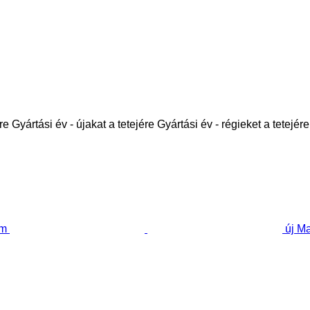
re
Gyártási év - újakat a tetejére
Gyártási év - régieket a tetejére
új M