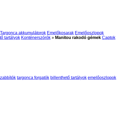
Targonca akkumulátorok
Emelőkosarak
Emelőoszlopok
tő tartályok
Konténerszórók
»
Manitou rakodó gémek
Captok
szabbítók
targonca forgatók
billenthető tartályok
emelőoszlopok