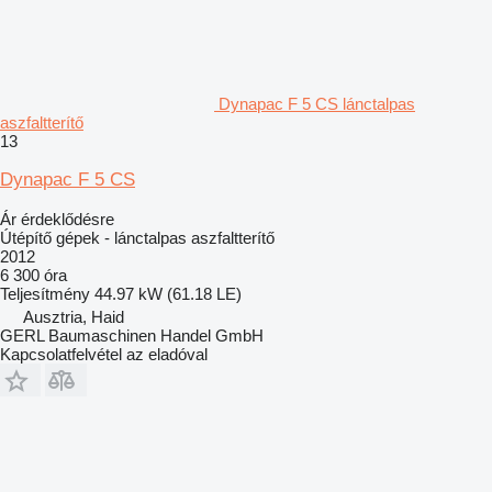
Dynapac F 5 CS lánctalpas
aszfaltterítő
13
Dynapac F 5 CS
Ár érdeklődésre
Útépítő gépek - lánctalpas aszfaltterítő
2012
6 300 óra
Teljesítmény
44.97 kW (61.18 LE)
Ausztria, Haid
GERL Baumaschinen Handel GmbH
Kapcsolatfelvétel az eladóval