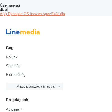
Üzemanyag
dízel
A(z) Dynapac CS összes specifikációja
Cég
Rólunk
Segítség
Elérhetőség
Magyarország / magyar
Projektjeink
Autoline™