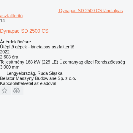
Dynapac SD 2500 CS lánctalpas
aszfaltterítő
14
Dynapac SD 2500 CS
Ár érdeklődésre
Útépítő gépek - lánctalpas aszfaltterítő
2022
2 608 óra
Teljesítmény
168 kW (229 LE)
Üzemanyag
dízel
Rendszélesség
3 000 mm
Lengyelország, Ruda Śląska
Bellator Maszyny Budowlane Sp. z o.o.
Kapcsolatfelvétel az eladóval