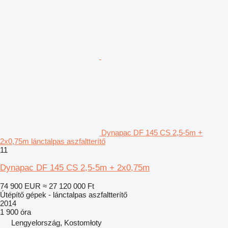
Dynapac DF 145 CS 2,5-5m +
2x0,75m lánctalpas aszfaltterítő
11
Dynapac DF 145 CS 2,5-5m + 2x0,75m
74 900 EUR
≈ 27 120 000 Ft
Útépítő gépek - lánctalpas aszfaltterítő
2014
1 900 óra
Lengyelország, Kostomłoty