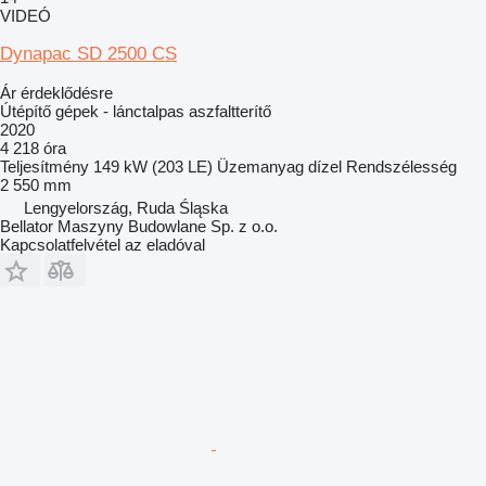
VIDEÓ
Dynapac SD 2500 CS
Ár érdeklődésre
Útépítő gépek - lánctalpas aszfaltterítő
2020
4 218 óra
Teljesítmény
149 kW (203 LE)
Üzemanyag
dízel
Rendszélesség
2 550 mm
Lengyelország, Ruda Śląska
Bellator Maszyny Budowlane Sp. z o.o.
Kapcsolatfelvétel az eladóval