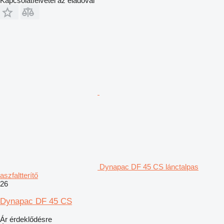
Kapcsolatfelvétel az eladóval
Dynapac DF 45 CS lánctalpas
aszfaltterítő
26
Dynapac DF 45 CS
Ár érdeklődésre