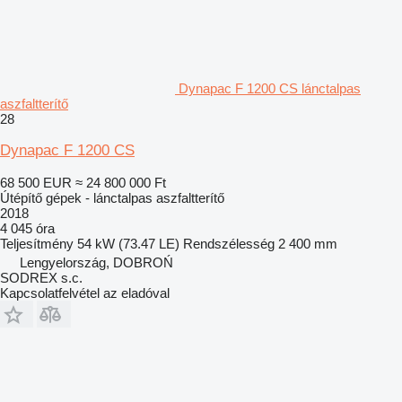
Dynapac F 1200 CS lánctalpas
aszfaltterítő
28
Dynapac F 1200 CS
68 500 EUR
≈ 24 800 000 Ft
Útépítő gépek - lánctalpas aszfaltterítő
2018
4 045 óra
Teljesítmény
54 kW (73.47 LE)
Rendszélesség
2 400 mm
Lengyelország, DOBROŃ
SODREX s.c.
Kapcsolatfelvétel az eladóval