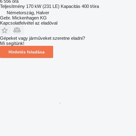
6 556 óra
Teljesítmény
170 kW (231 LE)
Kapacitás
400 t/óra
Németország, Halver
Gebr. Mickenhagen KG
Kapcsolatfelvétel az eladóval
Gépeket vagy járműveket szeretne eladni?
Mi segítünk!
Hirdetés feladása