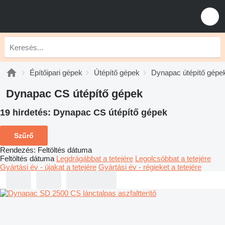
Építőipari gépek
Útépítő gépek
Dynapac útépítő gépe
Dynapac CS útépítő gépek
19 hirdetés:
Dynapac CS útépítő gépek
Szűrő
Rendezés
:
Feltöltés dátuma
Feltöltés dátuma
Legdrágábbat a tetejére
Legolcsóbbat a tetejére
Gyártási év - újakat a tetejére
Gyártási év - régieket a tetejére