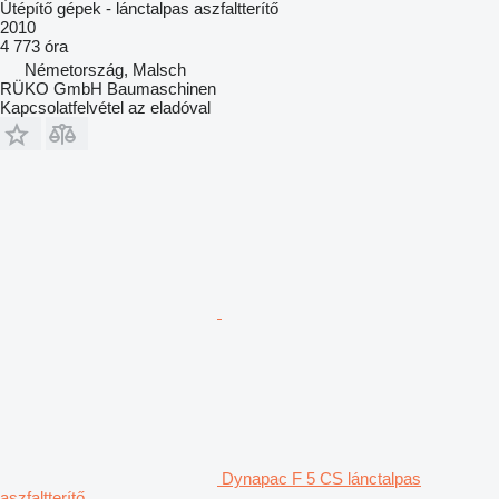
Útépítő gépek - lánctalpas aszfaltterítő
2010
4 773 óra
Németország, Malsch
RÜKO GmbH Baumaschinen
Kapcsolatfelvétel az eladóval
Dynapac F 5 CS lánctalpas
aszfaltterítő