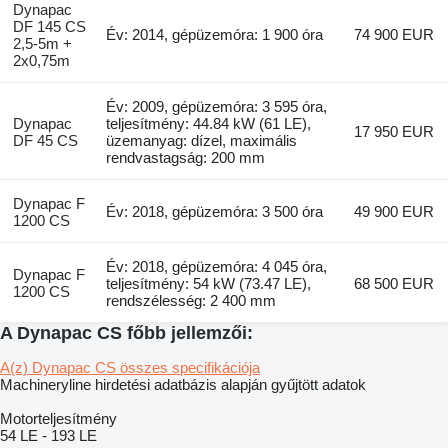
Dynapac
DF 145 CS
Év: 2014, gépüzemóra: 1 900 óra
74 900 EUR
2,5-5m +
2x0,75m
Év: 2009, gépüzemóra: 3 595 óra,
Dynapac
teljesítmény: 44.84 kW (61 LE),
17 950 EUR
DF 45 CS
üzemanyag: dízel, maximális
rendvastagság: 200 mm
Dynapac F
Év: 2018, gépüzemóra: 3 500 óra
49 900 EUR
1200 CS
Év: 2018, gépüzemóra: 4 045 óra,
Dynapac F
teljesítmény: 54 kW (73.47 LE),
68 500 EUR
1200 CS
rendszélesség: 2 400 mm
A Dynapac CS főbb jellemzői:
A(z) Dynapac CS összes specifikációja
Machineryline hirdetési adatbázis alapján gyűjtött adatok
Motorteljesítmény
54 LE
-
193 LE