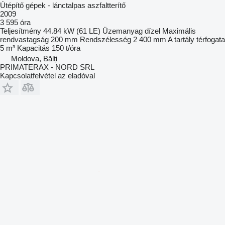
Útépítő gépek - lánctalpas aszfaltterítő
2009
3 595 óra
Teljesítmény
44.84 kW (61 LE)
Üzemanyag
dízel
Maximális
rendvastagság
200 mm
Rendszélesség
2 400 mm
A tartály térfogata
5 m³
Kapacitás
150 t/óra
Moldova, Bălți
PRIMATERAX - NORD SRL
Kapcsolatfelvétel az eladóval