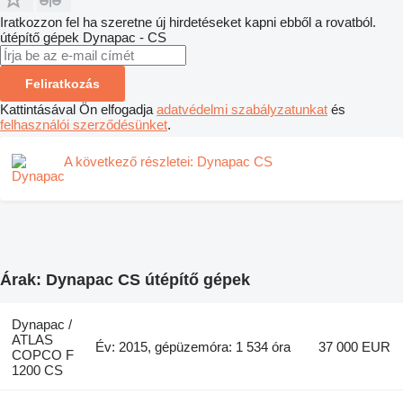
Iratkozzon fel ha szeretne új hirdetéseket kapni ebből a rovatból.
útépítő gépek
Dynapac - CS
Feliratkozás
Kattintásával Ön elfogadja
adatvédelmi szabályzatunkat
és
felhasználói szerződésünket
.
A következő részletei: Dynapac CS
Árak: Dynapac CS útépítő gépek
Dynapac /
ATLAS
Év: 2015, gépüzemóra: 1 534 óra
37 000 EUR
COPCO F
1200 CS