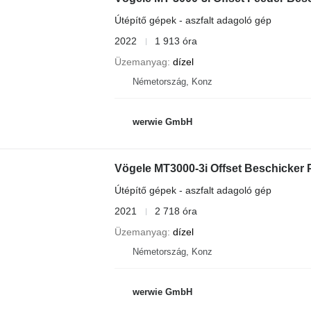
Útépítő gépek - aszfalt adagoló gép
2022
1 913 óra
Üzemanyag
dízel
Németország, Konz
werwie GmbH
Vögele MT3000-3i Offset Beschicker
Útépítő gépek - aszfalt adagoló gép
2021
2 718 óra
Üzemanyag
dízel
Németország, Konz
werwie GmbH