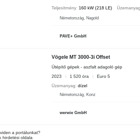
Teljesítmény
160 kW (218 LE)
Üzemanya
Németország, Nagold
PAVE+ GmbH
Vögele MT 3000-3i Offset
Útépítő gépek - aszfalt adagoló gép
2023
1 520 óra
Euro 5
Üzemanyag
dízel
Németország, Konz
werwie GmbH
viden a portálunkat?
 hirdetési oldala