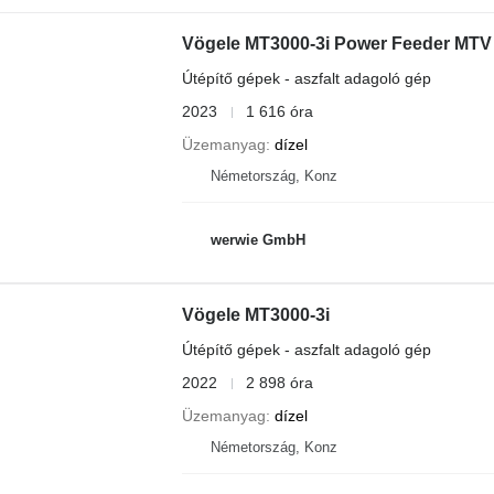
Vögele MT3000-3i Power Feeder MTV
Útépítő gépek - aszfalt adagoló gép
2023
1 616 óra
Üzemanyag
dízel
Németország, Konz
werwie GmbH
Vögele MT3000-3i
Útépítő gépek - aszfalt adagoló gép
2022
2 898 óra
Üzemanyag
dízel
Németország, Konz