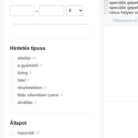
speciális gépe
Super 1900
speciális gépe
–
nincs helyes v
Super 2000
Válasszon ki
Super 2100
Super 2500
Super 2100-2
Super 3000
Super 2100-3
Super 2100-5i
Hirdetés típusa
eladás
a gyártótól
lízing
hitel
részletekben
felár ellenében csere
átváltás
Állapot
használt