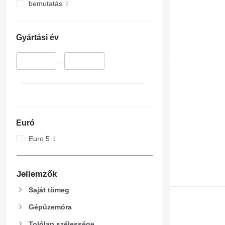
bemutatás
Gyártási év
–
Euró
Euro 5
Jellemzők
Saját tömeg
Gépüzemóra
Tolólap szélessége