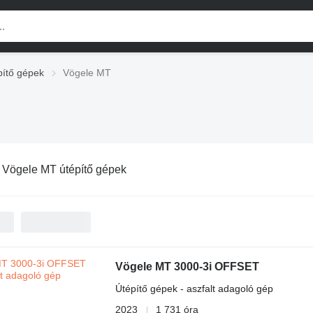
pítő gépek
Vögele MT
:
Vögele MT útépítő gépek
Vögele MT 3000-3i OFFSET
Útépítő gépek - aszfalt adagoló gép
2023
1 731 óra