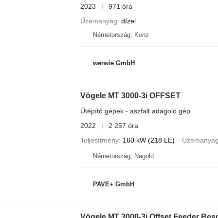
2023
971 óra
Üzemanyag
dízel
Németország, Konz
werwie GmbH
Vögele MT 3000-3i OFFSET
Útépítő gépek - aszfalt adagoló gép
2022
2 257 óra
Teljesítmény
160 kW (218 LE)
Üzemanya
Németország, Nagold
PAVE+ GmbH
Vögele MT 3000-3i Offset Feeder Bes