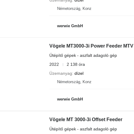
Üzemanyag
dízel
Németország, Konz
werwie GmbH
Vögele MT3000-3i Power Feeder MTV
Útépítő gépek - aszfalt adagoló gép
2022
2 138 óra
Üzemanyag
dízel
Németország, Konz
werwie GmbH
Vögele MT 3000-3i Offset Feeder
Útépítő gépek - aszfalt adagoló gép