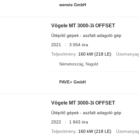
werwie GmbH
Vögele MT 3000-3i OFFSET
Útépítő gépek - aszfalt adagoló gép
2021
3 054 óra
Teljesítmény
160 kW (218 LE)
Üzemanya
Németország, Nagold
PAVE+ GmbH
Vögele MT 3000-3i OFFSET
Útépítő gépek - aszfalt adagoló gép
2022
1 843 óra
Teljesítmény
160 kW (218 LE)
Üzemanya