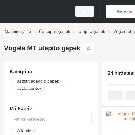
Machineryline
Építőipari gépek
Útépítő gépek
Vögele úté
Vögele MT útépítő gépek
Kategória
24 hirdetés
aszfalt adagoló gépek
aszfaltterítők
lánctalpas aszfaltterítők
Márkanév
Alfamix
Titan