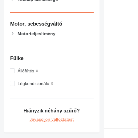
Motor, sebességváltó
Motorteljesítmény
Fülke
Állófűtés
Légkondicionáló
Hiányzik néhány szűrő?
Javasoljon változtatást