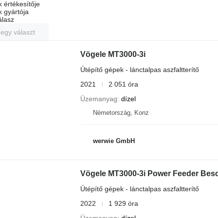
k értékesítője
k gyártója
álasz
 egy választ
Vögele MT3000-3i
Útépítő gépek - lánctalpas aszfaltterítő
2021
2 051 óra
Üzemanyag
dízel
Németország, Konz
werwie GmbH
Vögele MT3000-3i Power Feeder Bes
Útépítő gépek - lánctalpas aszfaltterítő
2022
1 929 óra