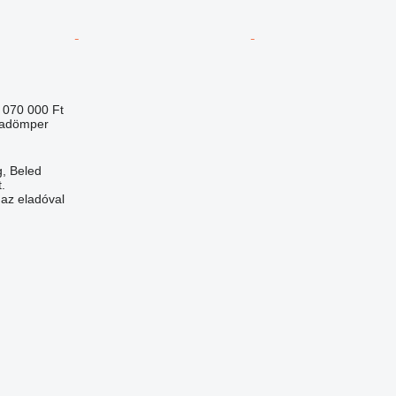
 070 000 Ft
yadömper
, Beled
.
 az eladóval