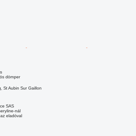
s
lós dömper
, St Aubin Sur Gaillon
nce SAS
eryline-nál
 az eladóval