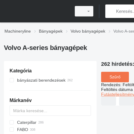
Machineryline
Bányagépek
Volvo bányagépek
Volvo A-se
Volvo A-series bányagépek
262 hirdetés
Kategória
Szűrő
bányászati berendezések
Rendezés
:
Feltö
csuklós dömperek
Feltöltés dátuma
Futásteljesítmén
bányadömperek
Márkanév
mini dömperek
Caterpillar
AL
DF
BM
L2C
150 DH
SX
7540
B
160
9 Ton
C-series
S100
CK
FABO
RD
D-series
7547
PS
S160
730
60
BTS
DA
AK
Boomer
R-series
W-series
C-series