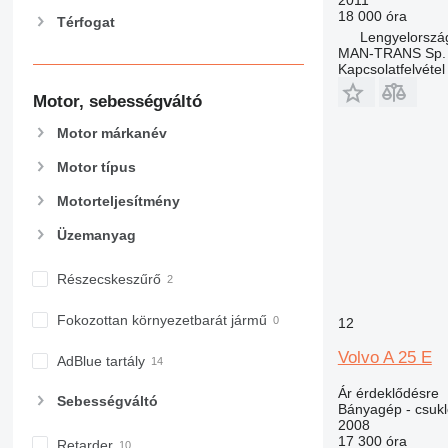
18 000 óra
Térfogat
Lengyelorszá
MAN-TRANS Sp. 
Kapcsolatfelvétel
Motor, sebességváltó
Motor márkanév
Motor típus
Motorteljesítmény
Üzemanyag
Részecskeszűrő
Fokozottan környezetbarát jármű
12
Volvo A 25 E
AdBlue tartály
Ár érdeklődésre
Sebességváltó
Bányagép - csuk
2008
17 300 óra
Retarder