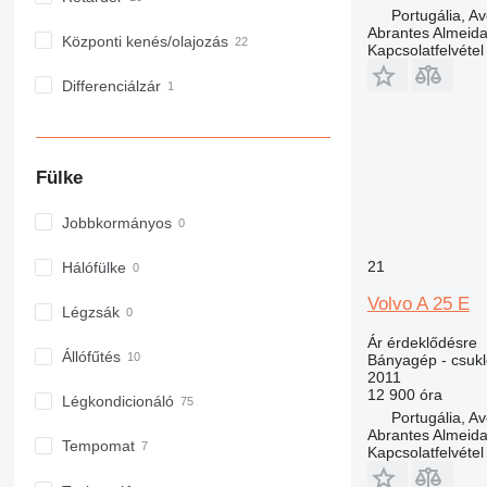
Portugália, A
Abrantes Almeid
Központi kenés/olajozás
Kapcsolatfelvétel
Differenciálzár
Fülke
Jobbkormányos
21
Hálófülke
Volvo A 25 E
Légzsák
Ár érdeklődésre
Állófűtés
Bányagép - csuk
2011
12 900 óra
Légkondicionáló
Portugália, A
Abrantes Almeid
Tempomat
Kapcsolatfelvétel