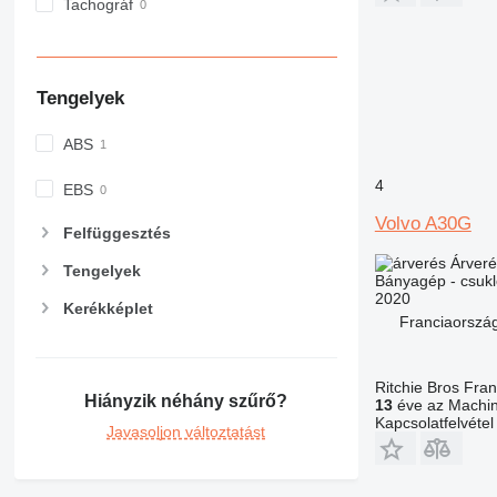
Tachográf
Tengelyek
ABS
4
EBS
Volvo A30G
Felfüggesztés
Árveré
Tengelyek
Bányagép - csuk
2020
Kerékképlet
Franciaország
Ritchie Bros Fra
Hiányzik néhány szűrő?
13
éve az Machin
Kapcsolatfelvétel
Javasoljon változtatást