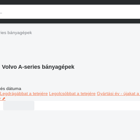
ries bányagépek
:
Volvo A-series bányagépek
ltés dátuma
Legdrágábbat a tetejére
Legolcsóbbat a tetejére
Gyártási év - újakat a
y ⬈