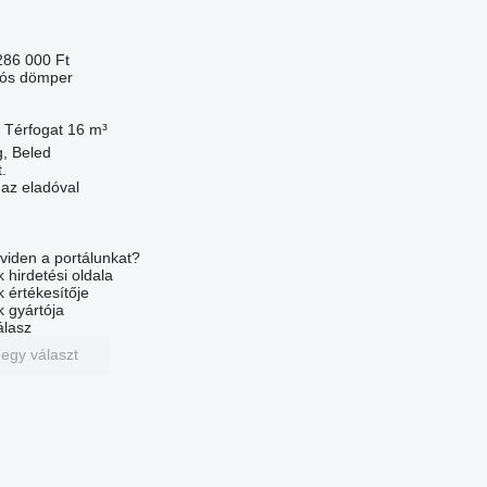
286 000 Ft
lós dömper
Térfogat
16 m³
, Beled
.
 az eladóval
viden a portálunkat?
 hirdetési oldala
k értékesítője
k gyártója
álasz
 egy választ