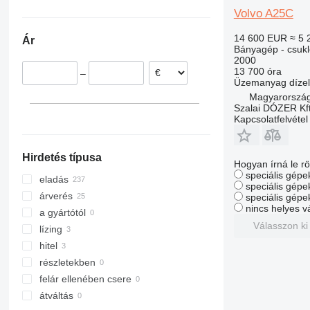
Németország
Egyesült Arab Emirátusok
Chile
Volvo A25C
Spanyolország
Törökország
Dél-afrikai Köztársaság
14 600 EUR
≈ 5 
Ár
Románia
Kazahsztán
Bányagép - csuk
2000
Franciaország
Indonézia
13 700 óra
–
Litvánia
Szaúd-Arábia
Üzemanyag
dízel
Belgium
Jordánia
Magyarország
Szalai DÓZER Kft
mindet mutassa
Kapcsolatfelvétel
Hirdetés típusa
Hogyan írná le rö
speciális gépek
eladás
speciális gépe
árverés
speciális gépe
nincs helyes v
a gyártótól
Válasszon ki
lízing
hitel
részletekben
felár ellenében csere
átváltás