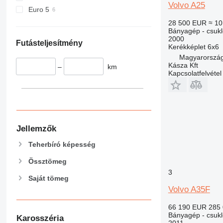
Volvo A25
Euro 5
28 500 EUR
≈ 10
Bányagép - csuk
2000
Futásteljesítmény
Kerékképlet
6x6
Magyarország
Kásza Kft
–
km
Kapcsolatfelvétel
Jellemzők
Teherbíró képesség
Össztömeg
3
Saját tömeg
Volvo A35F
66 190 EUR
285
Bányagép - csuk
Karosszéria
2011