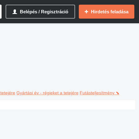
Belépés / Regisztráció
Hirdetés feladása
 tetejére
Gyártási év - régieket a tetejére
Futásteljesítmény ⬊