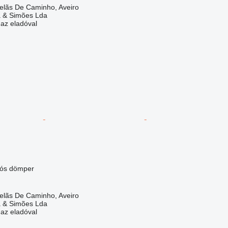
velãs De Caminho, Aveiro
a & Simões Lda
 az eladóval
lós dömper
velãs De Caminho, Aveiro
a & Simões Lda
 az eladóval