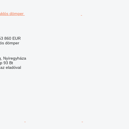
53 860 EUR
lós dömper
, Nyíregyháza
p 93 Bt
 az eladóval