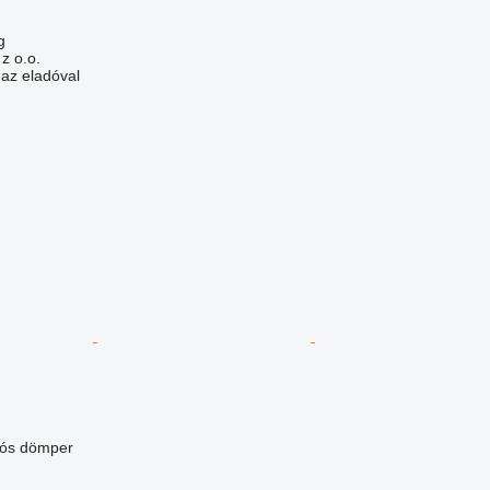
g
z o.o.
 az eladóval
lós dömper