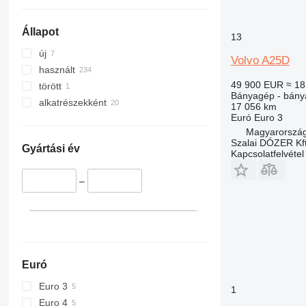
Állapot
13
új
Volvo A25D
használt
49 900 EUR
≈ 18
törött
Bányagép - bán
alkatrészekként
17 056 km
Euró
Euro 3
Magyarország
Szalai DÓZER Kft
Gyártási év
Kapcsolatfelvétel
–
Euró
Euro 3
1
Euro 4