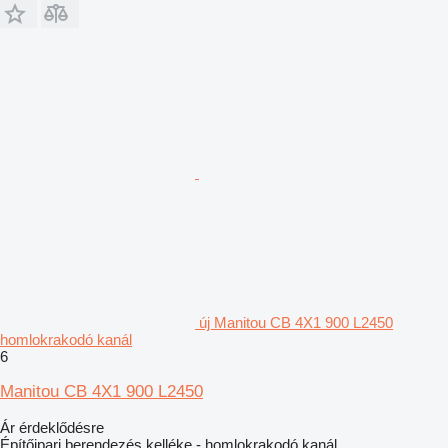
új Manitou CB 4X1 900 L2450
homlokrakodó kanál
6
Manitou CB 4X1 900 L2450
Ár érdeklődésre
Építőipari berendezés kelléke - homlokrakodó kanál