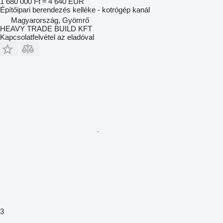
1 680 000 Ft
≈ 4 640 EUR
Építőipari berendezés kelléke - kotrógép kanál
Magyarország, Gyömrő
HEAVY TRADE BUILD KFT
Kapcsolatfelvétel az eladóval
3