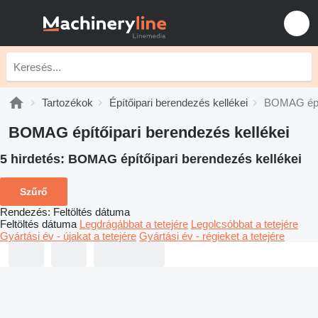
Tartozékok
Építőipari berendezés kellékei
BOMAG épít
BOMAG építőipari berendezés kellékei
5 hirdetés:
BOMAG építőipari berendezés kellékei
Szűrő
Rendezés
:
Feltöltés dátuma
Feltöltés dátuma
Legdrágábbat a tetejére
Legolcsóbbat a tetejére
Gyártási év - újakat a tetejére
Gyártási év - régieket a tetejére