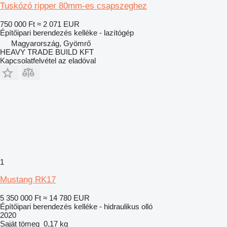
Tuskózó ripper 80mm-es csapszeghez
750 000 Ft
≈ 2 071 EUR
Építőipari berendezés kelléke - lazítógép
Magyarország, Gyömrő
HEAVY TRADE BUILD KFT
Kapcsolatfelvétel az eladóval
1
Mustang RK17
5 350 000 Ft
≈ 14 780 EUR
Építőipari berendezés kelléke - hidraulikus olló
2020
Saját tömeg
0,17 kg