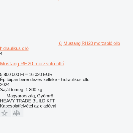
új Mustang RH20 morzsoló olló
hidraulikus olló
4
Mustang RH20 morzsoló olló
5 800 000 Ft
≈ 16 020 EUR
Építőipari berendezés kelléke - hidraulikus olló
2024
Saját tömeg
1 800 kg
Magyarország, Gyömrő
HEAVY TRADE BUILD KFT
Kapcsolatfelvétel az eladóval