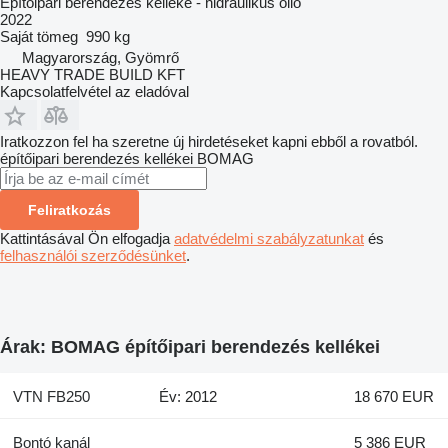
Építőipari berendezés kelléke - hidraulikus olló
2022
Saját tömeg
990 kg
Magyarország, Gyömrő
HEAVY TRADE BUILD KFT
Kapcsolatfelvétel az eladóval
Iratkozzon fel ha szeretne új hirdetéseket kapni ebből a rovatból.
építőipari berendezés kellékei
BOMAG
Feliratkozás
Kattintásával Ön elfogadja
adatvédelmi szabályzatunkat
és
felhasználói szerződésünket
.
Árak: BOMAG építőipari berendezés kellékei
VTN FB250
Év: 2012
18 670 EUR
Bontó kanál
5 386 EUR