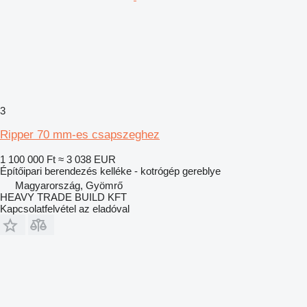
3
Ripper 70 mm-es csapszeghez
1 100 000 Ft
≈ 3 038 EUR
Építőipari berendezés kelléke - kotrógép gereblye
Magyarország, Gyömrő
HEAVY TRADE BUILD KFT
Kapcsolatfelvétel az eladóval