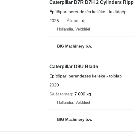
Caterpillar D7R D7H 2 Cylinders Ripp
Építőipari berendezés kelléke - lazítógép
2025
Állapot
új
Hollandia, Velddriel
BIG Machinery b.v.
Caterpillar D9U Blade
Építőipari berendezés kelléke - tolólap
2020
Saját tömeg
7 000 kg
Hollandia, Velddriel
BIG Machinery b.v.