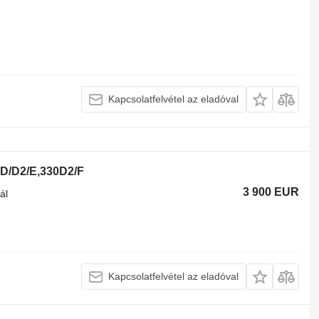
Kapcsolatfelvétel az eladóval
9D/D2/E,330D2/F
3 900 EUR
ál
Kapcsolatfelvétel az eladóval