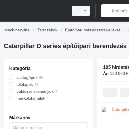
Machineryline
Tartozékok
Építőipari berendezés kellékei
Caterpillar D series építőipari berendezés 
105 hirdeté
Kategória
Ár:
130 000 Ft
lazítógépek
tolólapok
buldózer ellensúlyok
markolókanalak
kotrógép kanalak
Márkanév