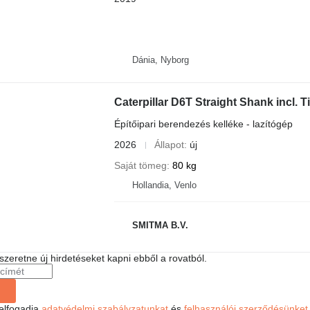
Dánia, Nyborg
Caterpillar D6T Straight Shank incl. T
Építőipari berendezés kelléke - lazítógép
2026
Állapot
új
Saját tömeg
80 kg
Hollandia, Venlo
SMITMA B.V.
 szeretne új hirdetéseket kapni ebből a rovatból.
 elfogadja
adatvédelmi szabályzatunkat
és
felhasználói szerződésünket