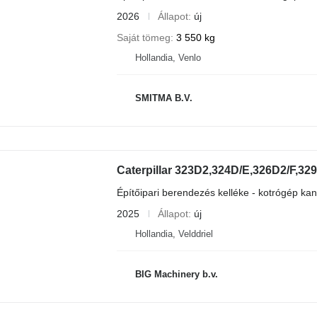
2026
Állapot
új
Saját tömeg
3 550 kg
Hollandia, Venlo
SMITMA B.V.
Caterpillar 323D2,324D/E,326D2/F,32
Építőipari berendezés kelléke - kotrógép kan
2025
Állapot
új
Hollandia, Velddriel
BIG Machinery b.v.