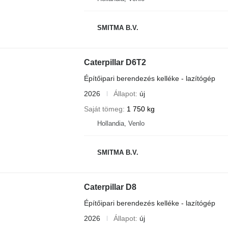
SMITMA B.V.
Caterpillar D6T2
Építőipari berendezés kelléke - lazítógép
2026
Állapot
új
Saját tömeg
1 750 kg
Hollandia, Venlo
SMITMA B.V.
Caterpillar D8
Építőipari berendezés kelléke - lazítógép
2026
Állapot
új