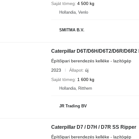
Saját tömeg
4 500 kg
Hollandia, Venlo
SMITMA B.V.
Caterpillar D6T/D6H/D6T2/D6R/D6R
Építőipari berendezés kelléke - lazítógép
2023
Állapot
új
Saját tömeg
1 600 kg
Hollandia, Ritthem
JR Trading BV
Caterpillar D7 / D7H / D7R SS Ripper
Építőipari berendezés kelléke - lazítógép