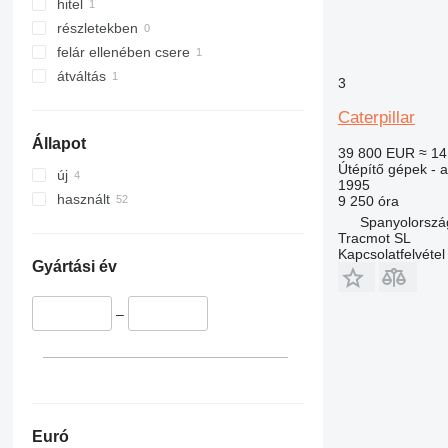
hitel
részletekben
felár ellenében csere
átváltás
3
Caterpillar
Állapot
39 800 EUR
≈ 14
Útépítő gépek - 
új
1995
használt
9 250 óra
Spanyolorszá
Tracmot SL
Kapcsolatfelvétel
Gyártási év
–
Euró