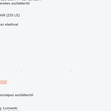
erekes aszfaltterítő
 kW (225 LE)
 az eladóval
655F
nctalpas aszfaltterítő
g, Łomianki