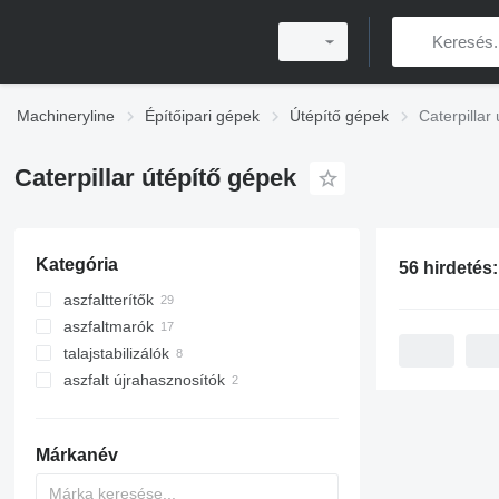
Machineryline
Építőipari gépek
Útépítő gépek
Caterpillar
Caterpillar útépítő gépek
Kategória
56 hirdetés
aszfaltterítők
aszfaltmarók
lánctalpas aszfaltterítők
talajstabilizálók
kerekes aszfaltterítők
aszfalt újrahasznosítók
Márkanév