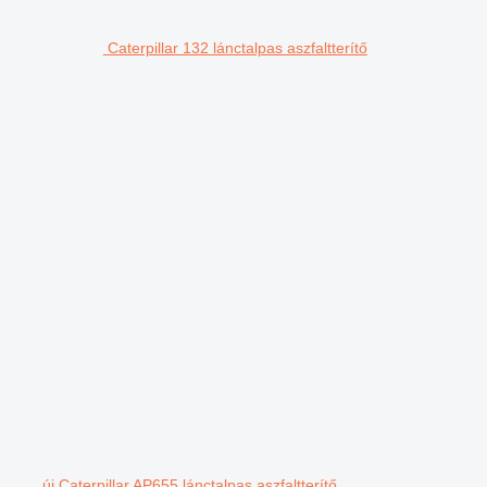
Caterpillar 132 lánctalpas aszfaltterítő
új Caterpillar AP655 lánctalpas aszfaltterítő