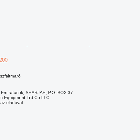
M200
aszfaltmaró
b Emirátusok, SHARJAH, P.O. BOX 37
em Equipment Trd Co LLC
 az eladóval