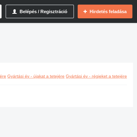
Belépés / Regisztráció
Hirdetés feladása
jére
Gyártási év - újakat a tetejére
Gyártási év - régieket a tetejére