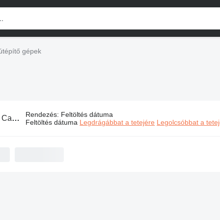
 útépítő gépek
Rendezés
:
Feltöltés dátuma
:
Caterpillar útépítő gépek
Feltöltés dátuma
Legdrágábbat a tetejére
Legolcsóbbat a tete