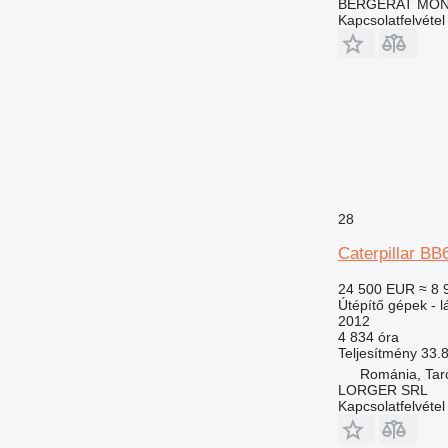
BERGERAT MONN
Kapcsolatfelvétel
28
Caterpillar BB
24 500 EUR
≈ 8 
Útépítő gépek - lá
2012
4 834 óra
Teljesítmény
33.
Románia, Tarc
LORGER SRL
Kapcsolatfelvétel