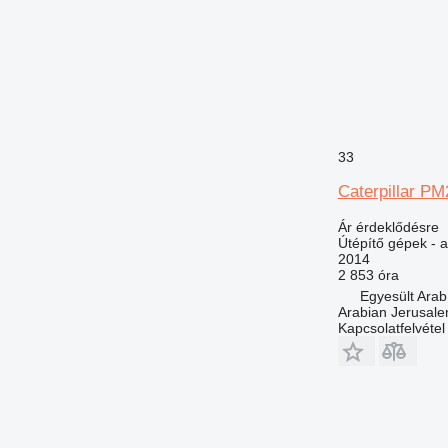
33
Caterpillar P
Ár érdeklődésre
Útépítő gépek - 
2014
2 853 óra
Egyesült Ara
Arabian Jerusal
Kapcsolatfelvétel