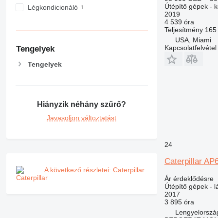
Útépítő gépek - k
Légkondicionáló
2019
4 539 óra
Teljesítmény
165
USA, Miami
Kapcsolatfelvétel
Tengelyek
Tengelyek
Hiányzik néhány szűrő?
Javasoljon változtatást
24
Caterpillar AP
A következő részletei: Caterpillar
Ár érdeklődésre
Útépítő gépek - lá
2017
3 895 óra
Lengyelorszá