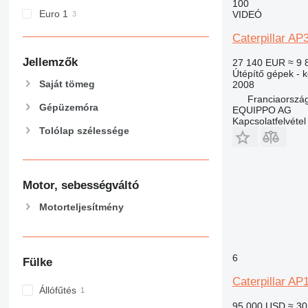
100
Euro 1
VIDEÓ
Caterpillar AP
Jellemzők
27 140 EUR
≈ 9 
Útépítő gépek - k
Saját tömeg
2008
Franciaország
Gépüzemóra
EQUIPPO AG
Kapcsolatfelvétel
Tolólap szélessége
Motor, sebességváltó
Motorteljesítmény
6
Fülke
Caterpillar AP
Állófűtés
95 000 USD
≈ 30