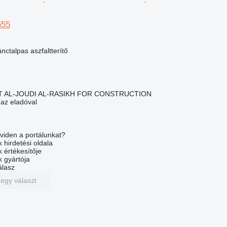
655
nctalpas aszfaltterítő
 AL-JOUDI AL-RASIKH FOR CONSTRUCTION
 az eladóval
viden a portálunkat?
 hirdetési oldala
k értékesítője
k gyártója
álasz
 egy választ