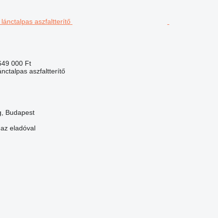
649 000 Ft
nctalpas aszfaltterítő
, Budapest
 az eladóval