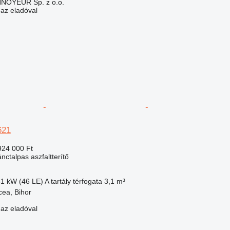
OYEUR Sp. z o.o.
 az eladóval
621
924 000 Ft
nctalpas aszfaltterítő
81 kW (46 LE)
A tartály térfogata
3,1 m³
ea, Bihor
 az eladóval