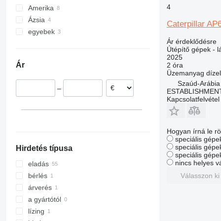
4
Amerika
Olaszország
Ázsia
Románia
USA
Caterpillar AP
egyebek
Németország
Mexikó
Kína
Ár érdeklődésre
Hollandia
Szaúd-Arábia
Ukrajna
Útépítő gépek - lá
Franciaország
Egyesült Arab Emirátusok
Brazília
2025
Ár
2 óra
Lengyelország
Üzemanyag
dízel
Belgium
Szaúd-Arábia
–
Litvánia
ESTABLISHMENT
Kapcsolatfelvétel
mindet mutassa
Hogyan írná le rö
speciális gépek
speciális gépe
Hirdetés típusa
speciális gépe
nincs helyes v
eladás
Válasszon ki
bérlés
árverés
a gyártótól
lízing