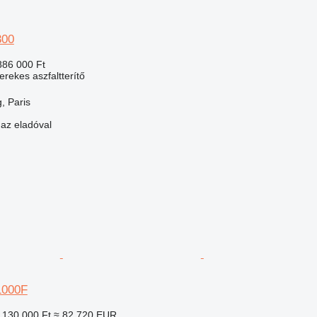
300
886 000 Ft
erekes aszfaltterítő
, Paris
 az eladóval
1000F
 130 000 Ft
≈ 82 720 EUR